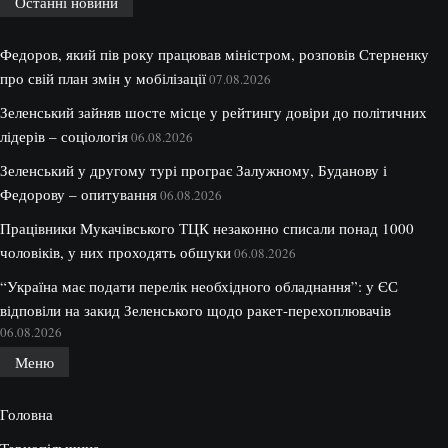
Останні новини
Федоров, який пів року працював міністром, розповів Стерненку
про свій план змін у мобілізації
07.08.2026
Зеленський зайняв шосте місце у рейтингу довіри до політичних
лідерів – соціологія
06.08.2026
Зеленський у другому турі програє Залужному, Буданову і
Федорову – опитування
06.08.2026
Працівники Мукачівського ТЦК незаконно списали понад 1000
чоловіків, у них проходять обшуки
06.08.2026
“Україна має подати перелік необхідного обладнання”: у ЄС
відповіли на закид Зеленського щодо ракет-перехоплювачів
06.08.2026
Меню
Головна