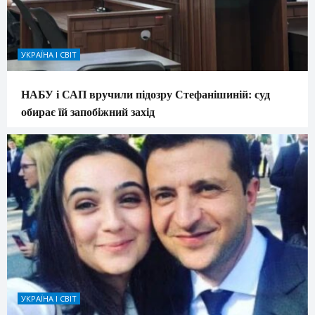
УКРАЇНА І СВІТ
НАБУ і САП вручили підозру Стефанішиній: суд
обирає їй запобіжний захід
УКРАЇНА І СВІТ