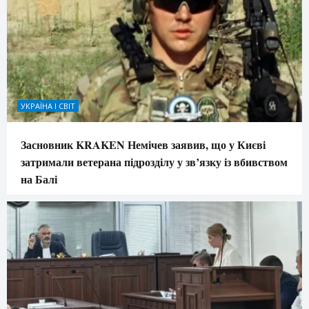
УКРАЇНА І СВІТ
Засновник KRAKEN Немічев заявив, що у Києві
затримали ветерана підрозділу у зв’язку із вбивством
на Балі