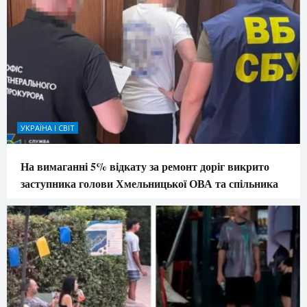
УКРАЇНА І СВІТ
На вимаганні 5% відкату за ремонт доріг викрито
заступника голови Хмельницької ОВА та спільника