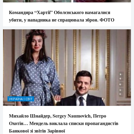
Командира “Хартії” Оболєнського намагалися
убити, у нападника не спрацювала зброя. ФОТО
УКРАЇНА І СВІТ
Михайло Шнайдер, Sergey Naumovich, Петро
Охотін… Мендель виклала списки пропагандистів
Банкової зі звітів Зарівної