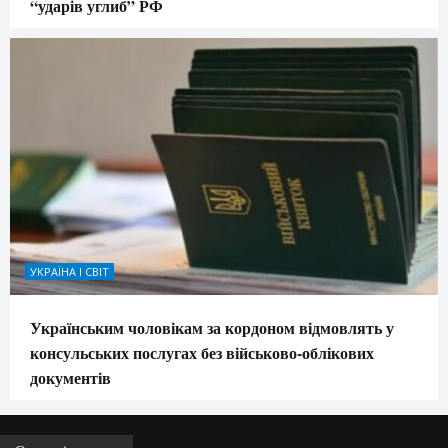
“ударів углиб” РФ
УКРАЇНА І СВІТ
Українським чоловікам за кордоном відмовлять у
консульських послугах без військово-облікових
документів