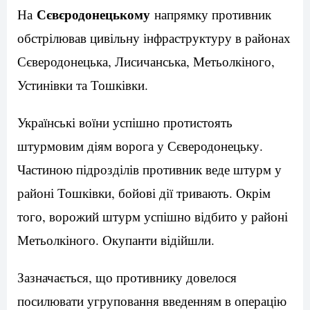
Сєвєродонецькому
На
напрямку противник
обстрілював цивільну інфраструктуру в районах
Сєверодонецька, Лисичанська, Метьолкіного,
Устинівки та Тошківки.
Українські воїни успішно протистоять
штурмовим діям ворога у Сєверодонецьку.
Частиною підрозділів противник веде штурм у
районі Тошківки, бойові дії тривають. Окрім
того, ворожий штурм успішно відбито у районі
Метьолкіного. Окупанти відійшли.
Зазначається, що противнику довелося
посилювати угруповання введенням в операцію