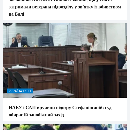
затримали ветерана підрозділу у зв’язку із вбивством
на Балі
УКРАЇНА І СВІТ
НАБУ і САП вручили підозру Стефанішиній: суд
обирає їй запобіжний захід