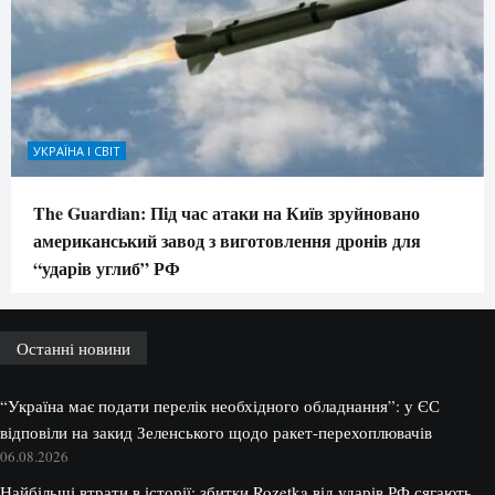
УКРАЇНА І СВІТ
The Guardian: Під час атаки на Київ зруйновано
американський завод з виготовлення дронів для
“ударів углиб” РФ
Останні новини
“Україна має подати перелік необхідного обладнання”: у ЄС
відповіли на закид Зеленського щодо ракет-перехоплювачів
06.08.2026
Найбільші втрати в історії: збитки Rozetka від ударів РФ сягають