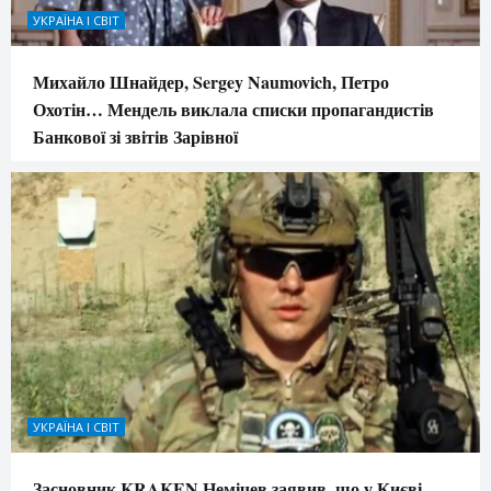
УКРАЇНА І СВІТ
Михайло Шнайдер, Sergey Naumovich, Петро
Охотін… Мендель виклала списки пропагандистів
Банкової зі звітів Зарівної
УКРАЇНА І СВІТ
Засновник KRAKEN Немічев заявив, що у Києві