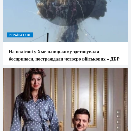
УКРАЇНА І СВІТ
На полігоні у Хмельницькому здетонували
боєприпаси, постраждали четверо військових – ДБР