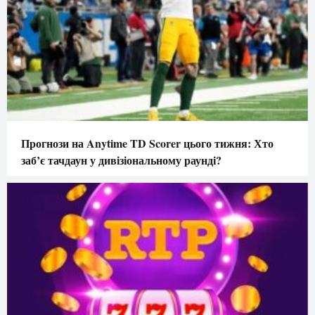
Прогнози на Anytime TD Scorer цього тижня: Хто
заб’є тачдаун у дивізіональному раунді?