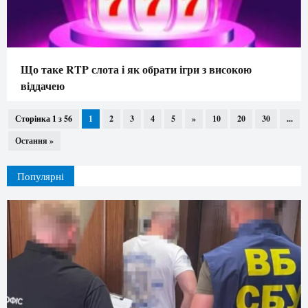
Що таке RTP слота і як обрати ігри з високою
віддачею
Сторінка 1 з 56
1
2
3
4
5
»
10
20
30
...
Остання »
Популярні