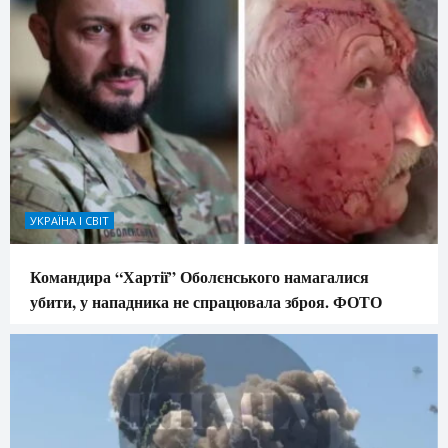
УКРАЇНА І СВІТ
Командира “Хартії” Оболєнського намагалися
убити, у нападника не спрацювала зброя. ФОТО