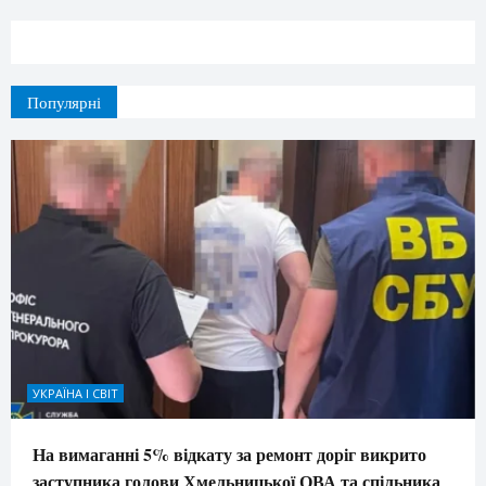
Популярні
УКРАЇНА І СВІТ
На вимаганні 5% відкату за ремонт доріг викрито
заступника голови Хмельницької ОВА та спільника