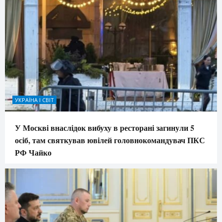
УКРАЇНА І СВІТ
У Москві внаслідок вибуху в ресторані загинули 5
осіб, там святкував ювілей головнокомандувач ПКС
РФ Чайко