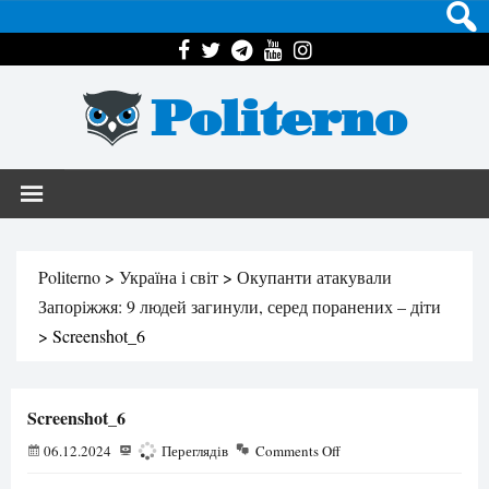
Politerno
Politerno
>
Україна і світ
>
Окупанти атакували
Запоріжжя: 9 людей загинули, серед поранених – діти
>
Screenshot_6
Screenshot_6
06.12.2024
189
Переглядів
Comments Off