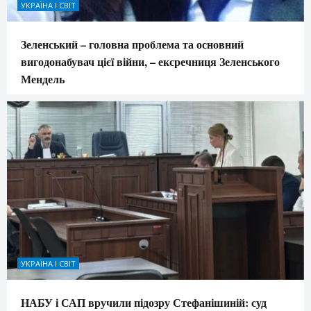
УКРАЇНА І СВІТ
Зеленський – головна проблема та основний
вигодонабувач цієї війни, – ексречниця Зеленського
Мендель
УКРАЇНА І СВІТ
НАБУ і САП вручили підозру Стефанішиній: суд