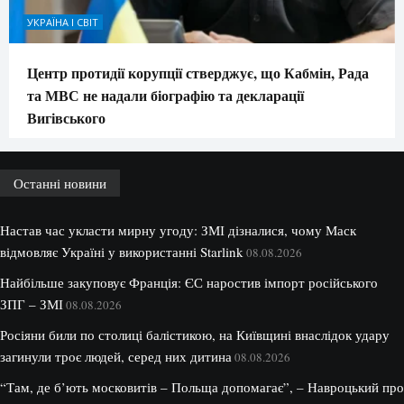
УКРАЇНА І СВІТ
Центр протидії корупції стверджує, що Кабмін, Рада
та МВС не надали біографію та декларації
Вигівського
Останні новини
Настав час укласти мирну угоду: ЗМІ дізналися, чому Маск
відмовляє Україні у використанні Starlink
08.08.2026
Найбільше закуповує Франція: ЄС наростив імпорт російського
ЗПГ – ЗМІ
08.08.2026
Росіяни били по столиці балістикою, на Київщині внаслідок удару
загинули троє людей, серед них дитина
08.08.2026
“Там, де б’ють московитів – Польща допомагає”, – Навроцький про