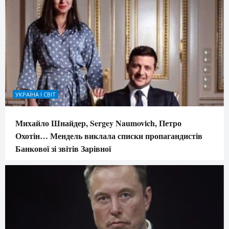
УКРАЇНА І СВІТ
Михайло Шнайдер, Sergey Naumovich, Петро
Охотін… Мендель виклала списки пропагандистів
Банкової зі звітів Зарівної