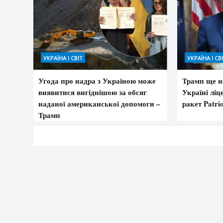
УКРАЇНА І СВІТ
УКРАЇНА І СВ
Угода про надра з Україною може
Трамп ще н
виявитися вигіднішою за обсяг
Україні ліц
наданої американської допомоги –
ракет Patrio
Трамп