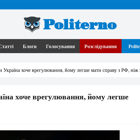
Politerno
Статті
Блоги
Голосування
Розслідування
Poli
чи Україна хоче врегулювання, йому легше мати справу з РФ, ніж
раїна хоче врегулювання, йому легше