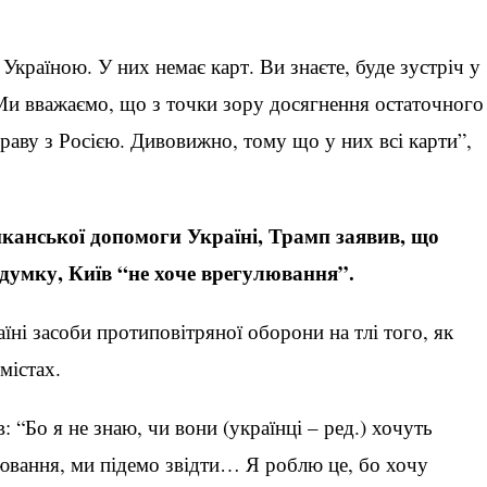
Україною. У них немає карт. Ви знаєте, буде зустріч у
 Ми вважаємо, що з точки зору досягнення остаточного
раву з Росією. Дивовижно, тому що у них всі карти”,
анської допомоги Україні, Трамп заявив, що
 думку, Київ “не хоче врегулювання”.
їні засоби протиповітряної оборони на тлі того, як
містах.
 “Бо я не знаю, чи вони (українці – ред.) хочуть
ювання, ми підемо звідти… Я роблю це, бо хочу