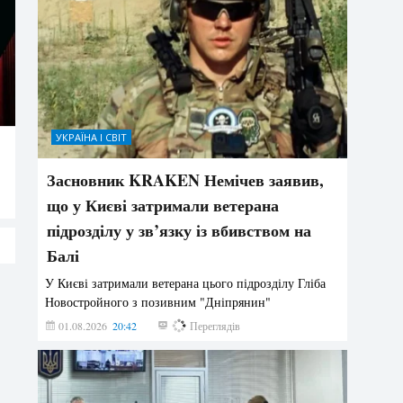
УКРАЇНА І СВІТ
Засновник KRAKEN Немічев заявив,
що у Києві затримали ветерана
підрозділу у зв’язку із вбивством на
Балі
У Києві затримали ветерана цього підрозділу Гліба
Новостройного з позивним "Дніпрянин"
01.08.2026
20:42
177
Переглядів