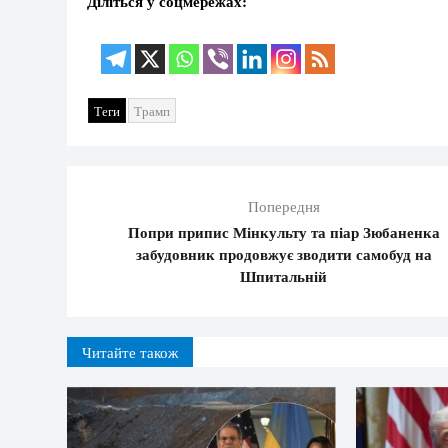
Діліться у соцмережах:
Теги
Трамп
Попередня
Попри припис Мінкульту та піар Зюбаненка
забудовник продовжує зводити самобуд на
Шпитальній
Читайте також