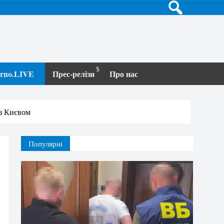
terno.LIVE
Прес-релізи
Про нас
 з Києвом
Популярні