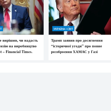
ІТ
УКРАЇНА І СВІТ
е вирішив, чи надасть
Трамп заявив про досягнення
ензію на виробництво
“історичної угоди” про повне
t – Financial Times.
роззброєння ХАМАС у Газі