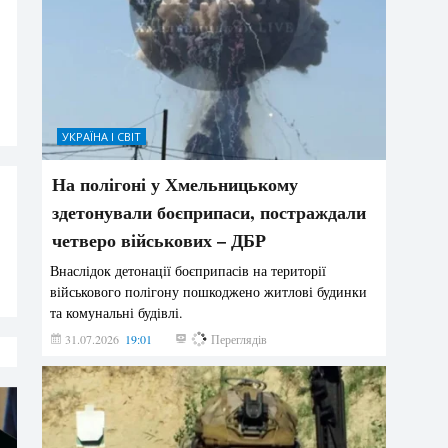
УКРАЇНА І СВІТ
На полігоні у Хмельницькому
здетонували боєприпаси, постраждали
четверо військових – ДБР
Внаслідок детонації боєприпасів на території
військового полігону пошкоджено житлові будинки
та комунальні будівлі.
31.07.2026
19:01
186
Переглядів