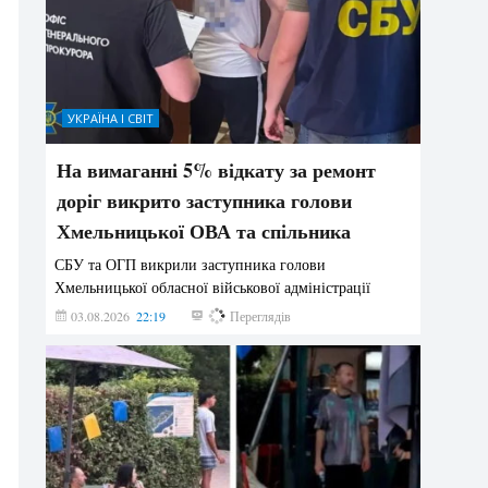
УКРАЇНА І СВІТ
На вимаганні 5% відкату за ремонт
доріг викрито заступника голови
Хмельницької ОВА та спільника
СБУ та ОГП викрили заступника голови
Хмельницької обласної військової адміністрації
03.08.2026
22:19
848
Переглядів