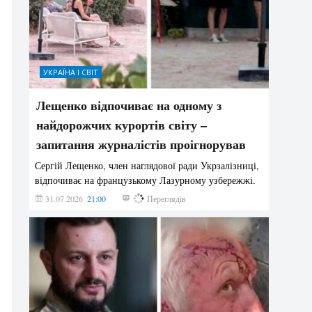
УКРАЇНА І СВІТ
Лещенко відпочиває на одному з
найдорожчих курортів світу –
запитання журналістів проігнорував
Сергій Лещенко, член наглядової ради Укрзалізниці,
відпочиває на французькому Лазурному узбережжі.
31.07.2026
21:00
211
Переглядів