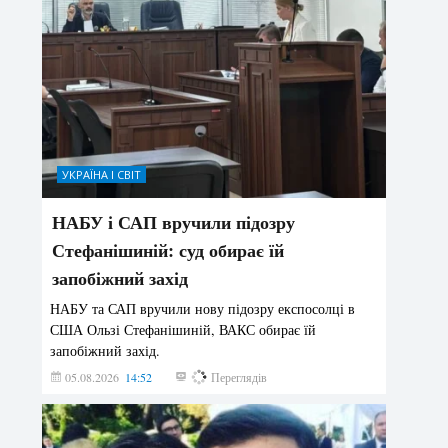
УКРАЇНА І СВІТ
НАБУ і САП вручили підозру
Стефанішиній: суд обирає їй
запобіжний захід
НАБУ та САП вручили нову підозру експосолці в
США Ользі Стефанішиній, ВАКС обирає їй
запобіжний захід.
05.08.2026
14:52
142
Переглядів