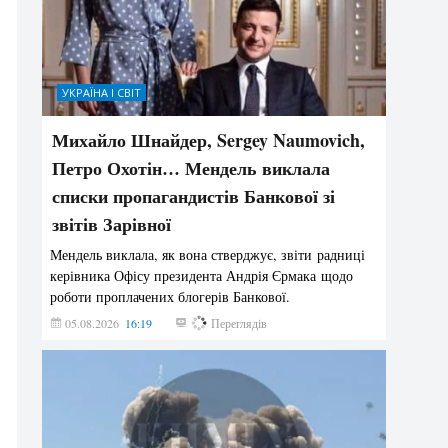
УКРАЇНА І СВІТ
Михайло Шнайдер, Sergey Naumovich,
Петро Охотін… Мендель виклала
списки пропагандистів Банкової зі
звітів Зарівної
Мендель виклала, як вона стверджує, звіти радниці
керівника Офісу президента Андрія Єрмака щодо
роботи проплачених блогерів Банкової.
05.08.2026
16:19
193
Переглядів