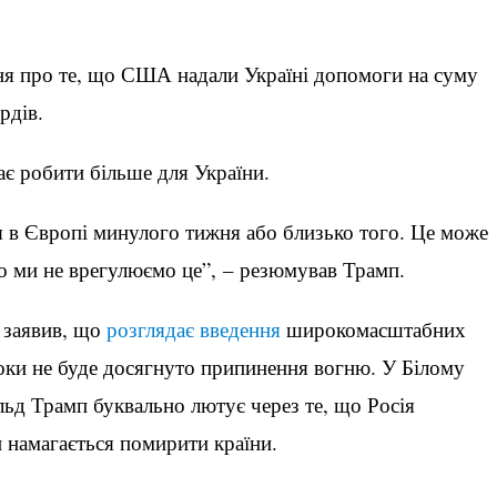
.
ня про те, що США надали Україні допомоги на суму
рдів.
є робити більше для України.
ся в Європі минулого тижня або близько того. Це може
о ми не врегулюємо це”, – резюмував Трамп.
 заявив, що
розглядає введення
широкомасштабних
 поки не буде досягнуто припинення вогню. У Білому
д Трамп буквально лютує через те, що Росія
н намагається помирити країни.