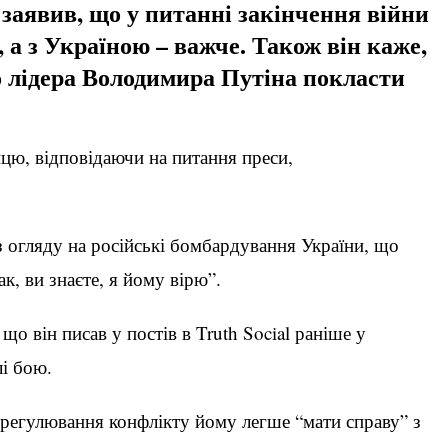
аявив, що у питанні закінчення війни
 а з Україною – важче. Також він каже,
о лідера Володимира Путіна покласти
ицю, відповідаючи на питання преси,
 з огляду на російські бомбардування України, що
к, ви знаєте, я йому вірю”.
о він писав у постів в Truth Social раніше у
лі бою.
регулювання конфлікту йому легше “мати справу” з