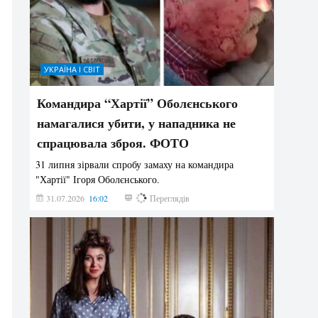
УКРАЇНА І СВІТ
Командира “Хартії” Оболєнського
намагалися убити, у нападника не
спрацювала зброя. ФОТО
31 липня зірвали спробу замаху на командира
"Хартії" Ігоря Оболєнського.
31.07.2026
16:02
194
Переглядів