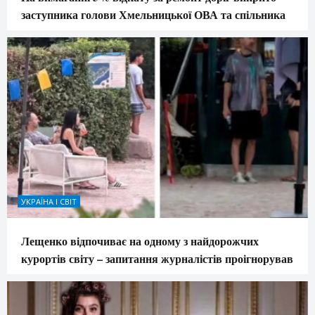
заступника голови Хмельницької ОВА та спільника
УКРАЇНА І СВІТ
Лещенко відпочиває на одному з найдорожчих
курортів світу – запитання журналістів проігнорував