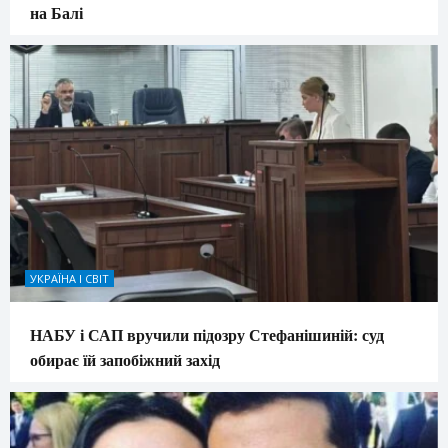
на Балі
УКРАЇНА І СВІТ
НАБУ і САП вручили підозру Стефанішиній: суд
обирає їй запобіжний захід