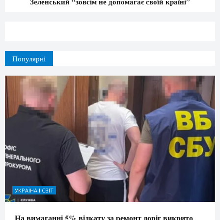
Зеленський “зовсім не допомагає своїй країні”
Популярні
УКРАЇНА І СВІТ
На вимаганні 5% відкату за ремонт доріг викрито