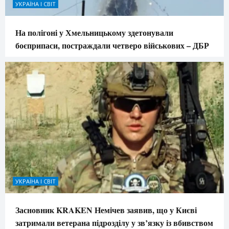
УКРАЇНА І СВІТ
На полігоні у Хмельницькому здетонували
боєприпаси, постраждали четверо військових – ДБР
УКРАЇНА І СВІТ
Засновник KRAKEN Немічев заявив, що у Києві
затримали ветерана підрозділу у зв’язку із вбивством