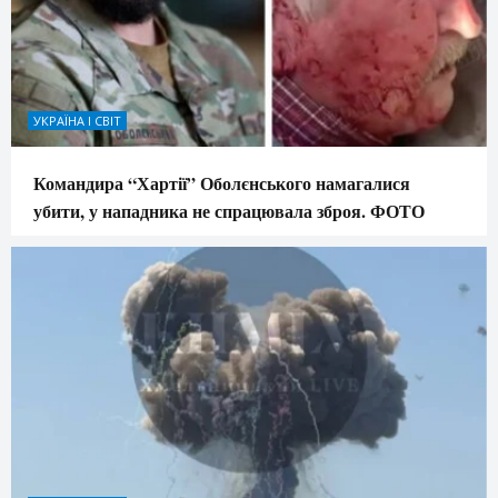
УКРАЇНА І СВІТ
Командира “Хартії” Оболєнського намагалися
убити, у нападника не спрацювала зброя. ФОТО