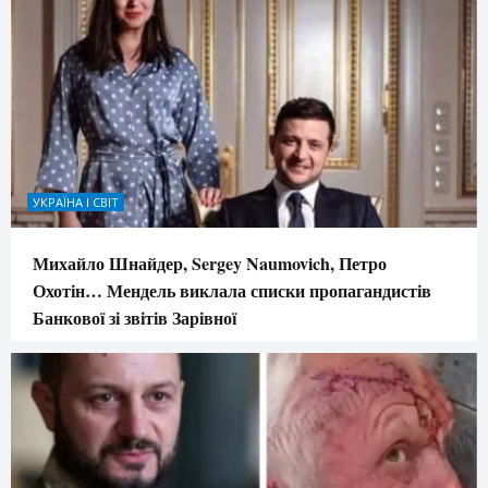
УКРАЇНА І СВІТ
Михайло Шнайдер, Sergey Naumovich, Петро
Охотін… Мендель виклала списки пропагандистів
Банкової зі звітів Зарівної