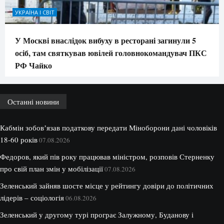
УКРАЇНА І СВІТ
У Москві внаслідок вибуху в ресторані загинули 5
осіб, там святкував ювілей головнокомандувач ПКС
РФ Чайко
Останні новини
Кабмін зобовʼязав податкову передати Міноборони дані чоловіків
18-60 років
07.08.2026
Федоров, який пів року працював міністром, розповів Стерненку
про свій план змін у мобілізації
07.08.2026
Зеленський зайняв шосте місце у рейтингу довіри до політичних
лідерів – соціологія
06.08.2026
Зеленський у другому турі програє Залужному, Буданову і