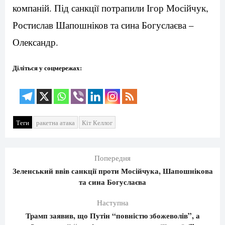
компаній. Під санкції потрапили Ігор Мосійчук,
Ростислав Шапошніков та сина Богуслаєва –
Олександр.
Діліться у соцмережах:
Теги
ракетна атака
Кіт Келлог
Попередня
Зеленський ввів санкції проти Мосійчука, Шапошнікова
та сина Богуслаєва
Наступна
Трамп заявив, що Путін “повністю збожеволів”, а