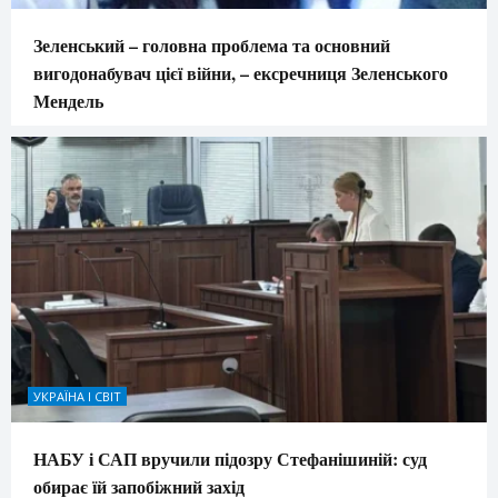
Зеленський – головна проблема та основний
вигодонабувач цієї війни, – ексречниця Зеленського
Мендель
УКРАЇНА І СВІТ
НАБУ і САП вручили підозру Стефанішиній: суд
обирає їй запобіжний захід