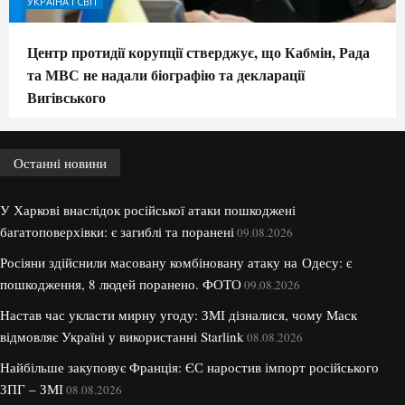
УКРАЇНА І СВІТ
Центр протидії корупції стверджує, що Кабмін, Рада
та МВС не надали біографію та декларації
Вигівського
Останні новини
У Харкові внаслідок російської атаки пошкоджені
багатоповерхівки: є загиблі та поранені
09.08.2026
Росіяни здійснили масовану комбіновану атаку на Одесу: є
пошкодження, 8 людей поранено. ФОТО
09.08.2026
Настав час укласти мирну угоду: ЗМІ дізналися, чому Маск
відмовляє Україні у використанні Starlink
08.08.2026
Найбільше закуповує Франція: ЄС наростив імпорт російського
ЗПГ – ЗМІ
08.08.2026