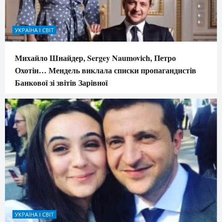
УКРАЇНА І СВІТ
Михайло Шнайдер, Sergey Naumovich, Петро
Охотін… Мендель виклала списки пропагандистів
Банкової зі звітів Зарівної
УКРАЇНА І СВІТ