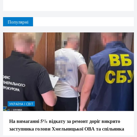
Популярні
УКРАЇНА І СВІТ
На вимаганні 5% відкату за ремонт доріг викрито
заступника голови Хмельницької ОВА та спільника