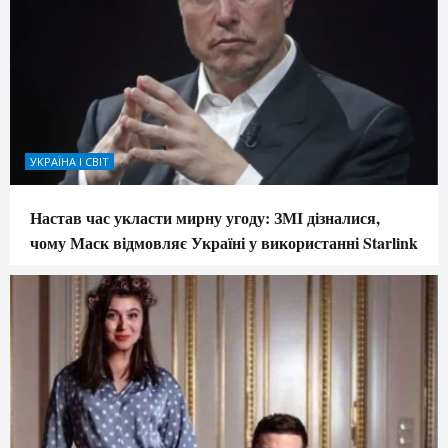
УКРАЇНА І СВІТ
Настав час укласти мирну угоду: ЗМІ дізналися,
чому Маск відмовляє Україні у використанні Starlink