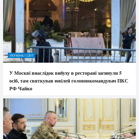
УКРАЇНА І СВІТ
У Москві внаслідок вибуху в ресторані загинули 5
осіб, там святкував ювілей головнокомандувач ПКС
РФ Чайко