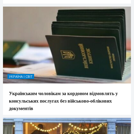
УКРАЇНА І СВІТ
Українським чоловікам за кордоном відмовлять у
консульських послугах без військово-облікових
документів