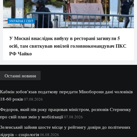
УКРАЇНА І СВІТ
У Москві внаслідок вибуху в ресторані загинули 5
осіб, там святкував ювілей головнокомандувач ПКС
РФ Чайко
Останні новини
Кабмін зобовʼязав податкову передати Міноборони дані чоловіків
18-60 років
07.08.2026
Федоров, який пів року працював міністром, розповів Стерненку
про свій план змін у мобілізації
07.08.2026
Зеленський зайняв шосте місце у рейтингу довіри до політичних
лідерів – соціологія
06.08.2026