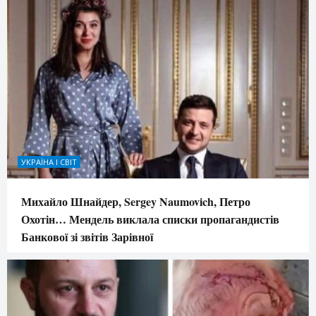
УКРАЇНА І СВІТ
Михайло Шнайдер, Sergey Naumovich, Петро
Охотін… Мендель виклала списки пропагандистів
Банкової зі звітів Зарівної