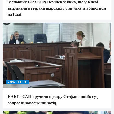
Засновник KRAKEN Немічев заявив, що у Києві
затримали ветерана підрозділу у зв’язку із вбивством
на Балі
УКРАЇНА І СВІТ
НАБУ і САП вручили підозру Стефанішиній: суд
обирає їй запобіжний захід