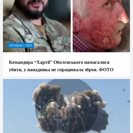
УКРАЇНА І СВІТ
Командира “Хартії” Оболєнського намагалися
убити, у нападника не спрацювала зброя. ФОТО