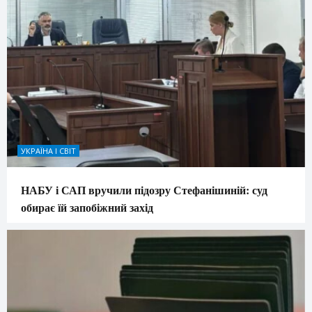
УКРАЇНА І СВІТ
НАБУ і САП вручили підозру Стефанішиній: суд
обирає їй запобіжний захід