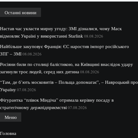
Останні новини
Настав час укласти мирну угоду: ЗМІ дізналися, чому Маск
відмовляє Україні у використанні Starlink
08.08.2026
Найбільше закуповує Франція: ЄС наростив імпорт російського
ЗПГ – ЗМІ
08.08.2026
Росіяни били по столиці балістикою, на Київщині внаслідок удару
загинули троє людей, серед них дитина
08.08.2026
“Там, де б’ють московитів – Польща допомагає”, – Навроцький про
Україну
07.08.2026
Фігурантка “плівок Міндіча” отримала керівну посаду в
стратегічному держпідприємстві
07.08.2026
Меню
Головна