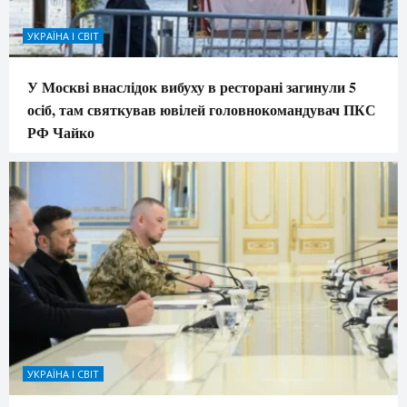
УКРАЇНА І СВІТ
У Москві внаслідок вибуху в ресторані загинули 5
осіб, там святкував ювілей головнокомандувач ПКС
РФ Чайко
УКРАЇНА І СВІТ