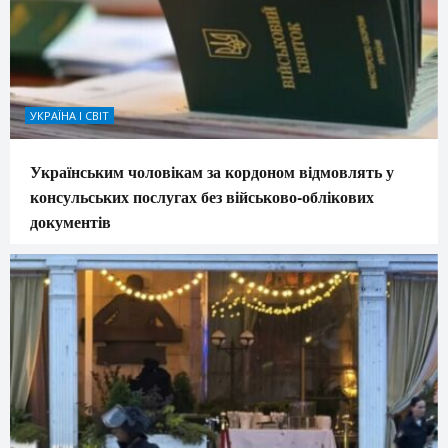
УКРАЇНА І СВІТ
Українським чоловікам за кордоном відмовлять у
консульських послугах без військово-облікових
документів