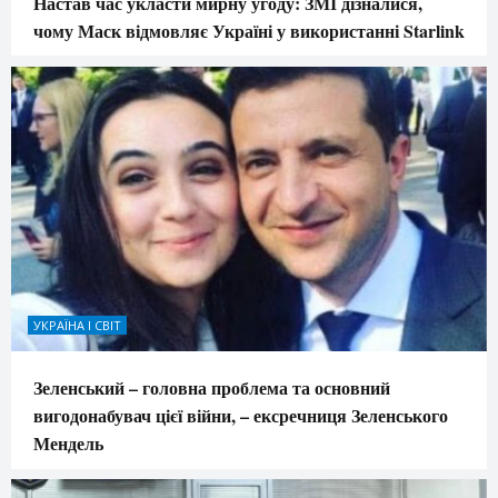
Настав час укласти мирну угоду: ЗМІ дізналися,
чому Маск відмовляє Україні у використанні Starlink
УКРАЇНА І СВІТ
Зеленський – головна проблема та основний
вигодонабувач цієї війни, – ексречниця Зеленського
Мендель