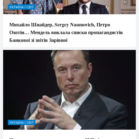
УКРАЇНА І СВІТ
Михайло Шнайдер, Sergey Naumovich, Петро
Охотін… Мендель виклала списки пропагандистів
Банкової зі звітів Зарівної
УКРАЇНА І СВІТ