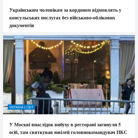
Українським чоловікам за кордоном відмовлять у
консульських послугах без військово-облікових
документів
УКРАЇНА І СВІТ
У Москві внаслідок вибуху в ресторані загинули 5
осіб, там святкував ювілей головнокомандувач ПКС