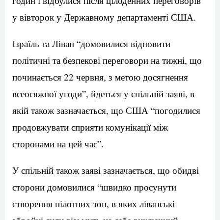
годин і відбулися після цілоденних переговорів
у вівторок у Державному департаменті США.
Ізраїль та Ліван “домовилися відновити
політичні та безпекові переговори на тижні, що
починається 22 червня, з метою досягнення
всеосяжної угоди”, йдеться у спільній заяві, в
якій також зазначається, що США “погодилися
продовжувати сприяти комунікації між
сторонами на цей час”.
У спільній також заяві зазначається, що обидві
сторони домовилися “швидко просунути
створення пілотних зон, в яких ліванські