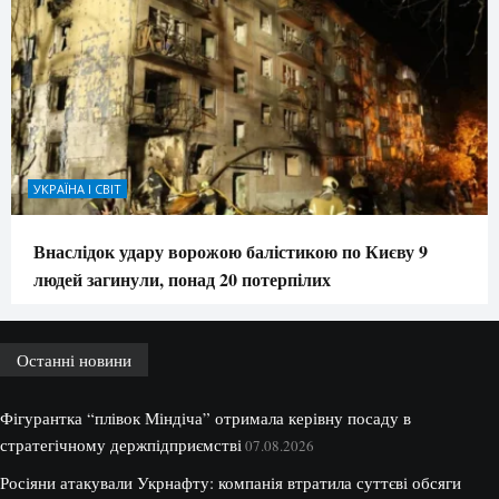
УКРАЇНА І СВІТ
Внаслідок удару ворожою балістикою по Києву 9
людей загинули, понад 20 потерпілих
Останні новини
Фігурантка “плівок Міндіча” отримала керівну посаду в
стратегічному держпідприємстві
07.08.2026
Росіяни атакували Укрнафту: компанія втратила суттєві обсяги