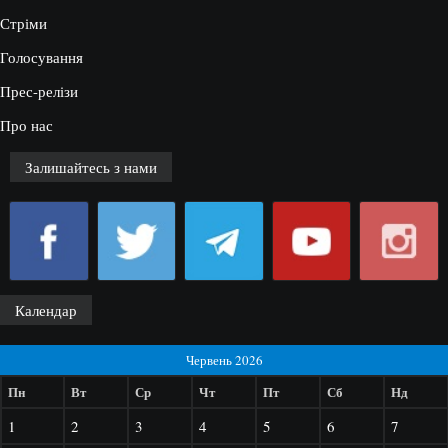
Стріми
Голосування
Прес-релізи
Про нас
Залишайтесь з нами
Календар
Червень 2026
Пн
Вт
Ср
Чт
Пт
Сб
Нд
1
2
3
4
5
6
7