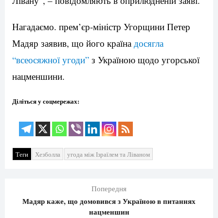
Лівану”, – повідомляють в оприлюдненій заяві.
Нагадаємо. прем’єр-міністр Угорщини Петер
Мадяр заявив, що його країна
досягла
“всеосяжної угоди”
з Україною щодо угорської
нацменшини.
Діліться у соцмережах:
Теги
Хезболла
угода між Ізраїлем та Ліваном
Попередня
Мадяр каже, що домовився з Україною в питаннях
нацменшин