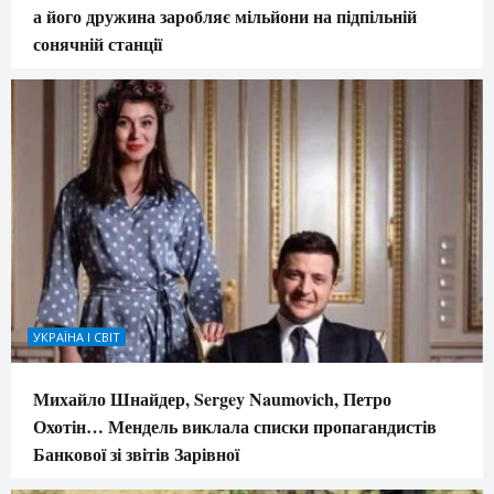
а його дружина заробляє мільйони на підпільній
сонячній станції
УКРАЇНА І СВІТ
Михайло Шнайдер, Sergey Naumovich, Петро
Охотін… Мендель виклала списки пропагандистів
Банкової зі звітів Зарівної