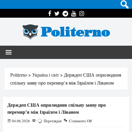
Politerno
Politerno
>
Україна і світ
>
Держдеп США оприлюднив
спільну заяву про перемир’я між Ізраїлем і Ліваном
Держдеп США оприлюднив спільну заяву про
перемир’я між Ізраїлем і Ліваном
04.06.2026
167
Переглядів
Comments Off