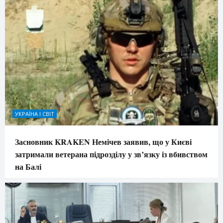
УКРАЇНА І СВІТ
Засновник KRAKEN Немічев заявив, що у Києві
затримали ветерана підрозділу у зв’язку із вбивством
на Балі