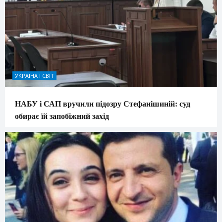
УКРАЇНА І СВІТ
НАБУ і САП вручили підозру Стефанішиній: суд
обирає їй запобіжний захід