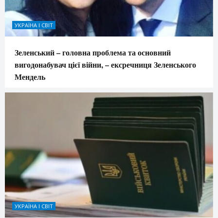
УКРАЇНА І СВІТ
Зеленський – головна проблема та основний
вигодонабувач цієї війни, – ексречниця Зеленського
Мендель
УКРАЇНА І СВІТ