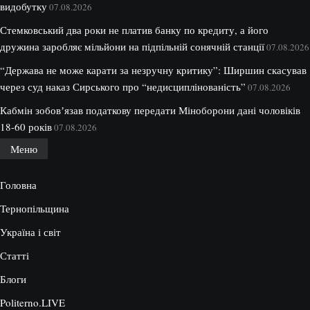
видобутку
07.08.2026
Стемковський два роки не платив банку по кредиту, а його
дружина заробляє мільйони на підпільній сонячній станції
07.08.2026
“Держава не може карати за незручну критику”: Ширшин скасував
через суд наказ Сирського про “недисциплінованість”
07.08.2026
Кабмін зобовʼязав податкову передати Міноборони дані чоловіків
18-60 років
07.08.2026
Меню
Головна
Тернопільщина
Україна і світ
Статті
Блоги
Politerno.LIVE