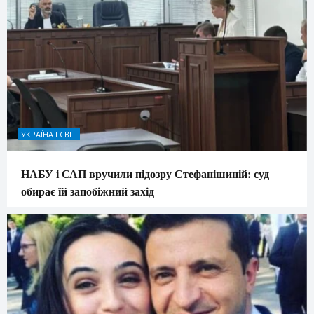
УКРАЇНА І СВІТ
НАБУ і САП вручили підозру Стефанішиній: суд
обирає їй запобіжний захід