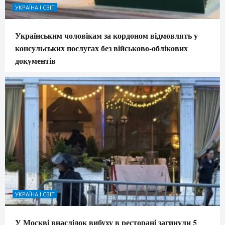
УКРАЇНА І СВІТ
Українським чоловікам за кордоном відмовлять у
консульських послугах без військово-облікових
документів
УКРАЇНА І СВІТ
У Москві внаслідок вибуху в ресторані загинули 5