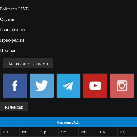
Politerno.LIVE
Стріми
Голосування
Прес-релізи
Про нас
Залишайтесь з нами
Календар
Червень 2026
Пн
Вт
Ср
Чт
Пт
Сб
Нд