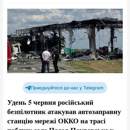
Приєднуйтеся до нас у Telegram
Удень 5 червня російський
безпілотник атакував автозаправну
станцію мережі ОККО на трасі
поблизу села Посад-Покровське у