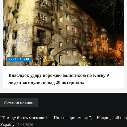
УКРАЇНА І СВІТ
Внаслідок удару ворожою балістикою по Києву 9
людей загинули, понад 20 потерпілих
Останні новини
“Там, де б’ють московитів – Польща допомагає”, – Навроцький про
Україну
07.08.2026