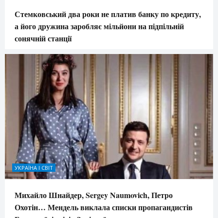
Стемковський два роки не платив банку по кредиту,
а його дружина заробляє мільйони на підпільній
сонячній станції
УКРАЇНА І СВІТ
Михайло Шнайдер, Sergey Naumovich, Петро
Охотін… Мендель виклала списки пропагандистів