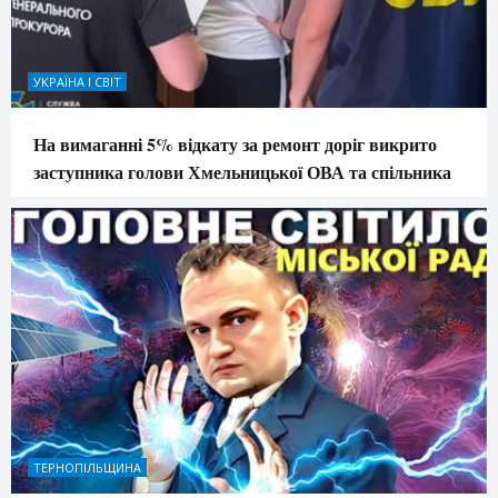
УКРАЇНА І СВІТ
На вимаганні 5% відкату за ремонт доріг викрито
заступника голови Хмельницької ОВА та спільника
ТЕРНОПІЛЬЩИНА