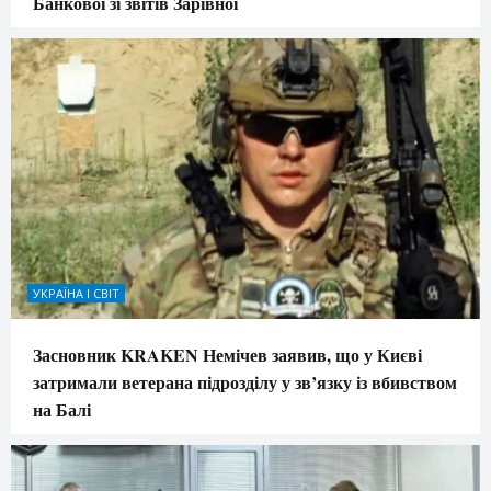
Банкової зі звітів Зарівної
УКРАЇНА І СВІТ
Засновник KRAKEN Немічев заявив, що у Києві
затримали ветерана підрозділу у зв’язку із вбивством
на Балі