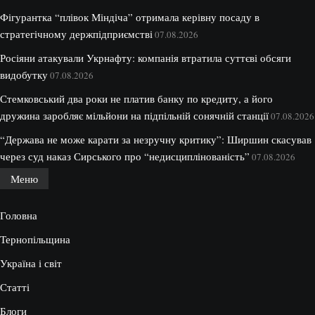
Фігурантка “плівок Міндіча” отримала керівну посаду в
стратегічному держпідприємстві
07.08.2026
Росіяни атакували Укрнафту: компанія втратила суттєві обсяги
видобутку
07.08.2026
Стемковський два роки не платив банку по кредиту, а його
дружина заробляє мільйони на підпільній сонячній станції
07.08.2026
“Держава не може карати за незручну критику”: Ширшин скасував
через суд наказ Сирського про “недисциплінованість”
07.08.2026
Меню
Головна
Тернопільщина
Україна і світ
Статті
Блоги