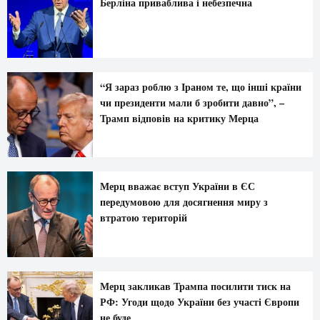
Берліна приваблива і небезпечна
“Я зараз роблю з Іраном те, що інші країни
чи президенти мали б зробити давно”, –
Трамп відповів на критику Мерца
Мерц вважає вступ України в ЄС
передумовою для досягнення миру з
втратою територій
Мерц закликав Трампа посилити тиск на
РФ: Угоди щодо України без участі Європи
не буде