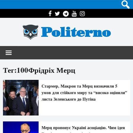
Politerno
Тег:100Фрідріх Мерц
Стармер, Макрон та Мерц визначили 5
умов для стійкого миру та “високо оцінили”
листа Зеленського до Путіна
Мерц пропонує Україні асоціацію. Чим ідея