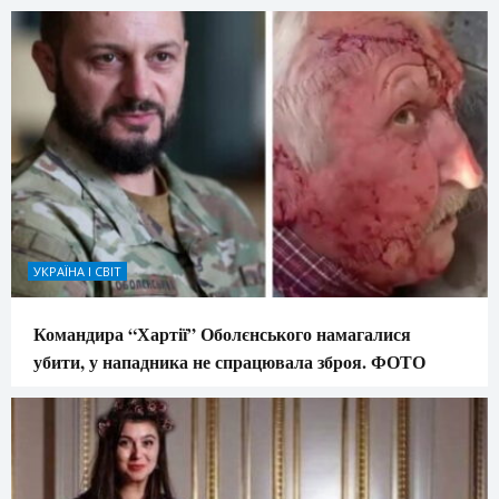
УКРАЇНА І СВІТ
Командира “Хартії” Оболєнського намагалися
убити, у нападника не спрацювала зброя. ФОТО