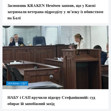
Засновник KRAKEN Немічев заявив, що у Києві
затримали ветерана підрозділу у зв’язку із вбивством
на Балі
УКРАЇНА І СВІТ
НАБУ і САП вручили підозру Стефанішиній: суд
обирає їй запобіжний захід