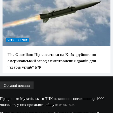
УКРАЇНА І СВІТ
The Guardian: Під час атаки на Київ зруйновано
американський завод з виготовлення дронів для
“ударів углиб” РФ
Останні новини
Працівники Мукачівського ТЦК незаконно списали понад 1000
чоловіків, у них проходять обшуки
06.08.2026
“Україна має подати перелік необхідного обладнання”: у ЄС