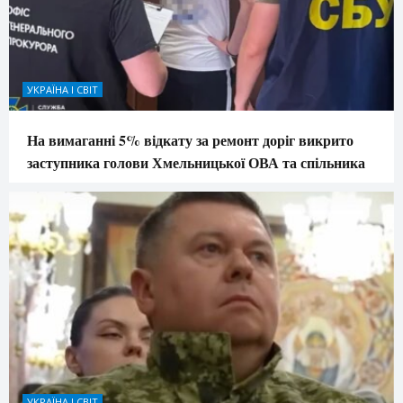
УКРАЇНА І СВІТ
На вимаганні 5% відкату за ремонт доріг викрито
заступника голови Хмельницької ОВА та спільника
УКРАЇНА І СВІТ