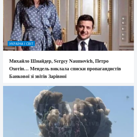
УКРАЇНА І СВІТ
Михайло Шнайдер, Sergey Naumovich, Петро
Охотін… Мендель виклала списки пропагандистів
Банкової зі звітів Зарівної