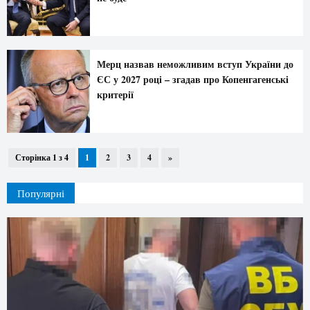
Мерц назвав неможливим вступ України до
ЄС у 2027 році – згадав про Копенгагенські
критерії
Сторінка 1 з 4
1
2
3
4
»
Популярні