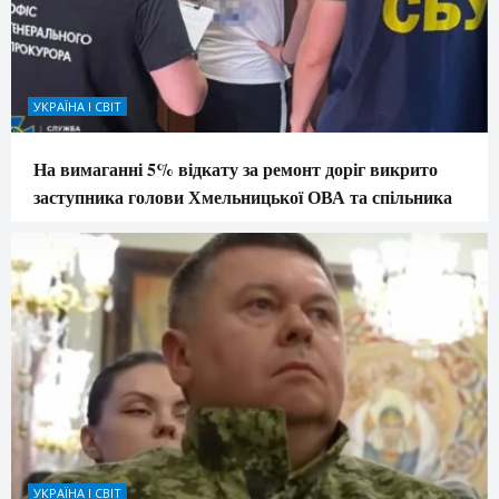
УКРАЇНА І СВІТ
На вимаганні 5% відкату за ремонт доріг викрито
заступника голови Хмельницької ОВА та спільника
УКРАЇНА І СВІТ