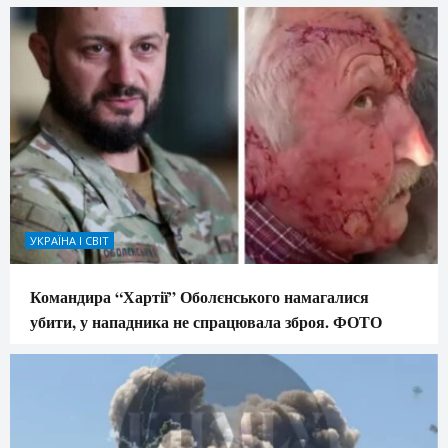
УКРАЇНА І СВІТ
Командира “Хартії” Оболєнського намагалися
убити, у нападника не спрацювала зброя. ФОТО