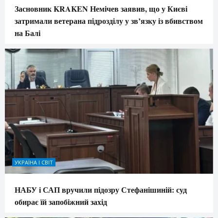
Засновник KRAKEN Немічев заявив, що у Києві
затримали ветерана підрозділу у зв’язку із вбивством
на Балі
УКРАЇНА І СВІТ
НАБУ і САП вручили підозру Стефанішиній: суд
обирає їй запобіжний захід