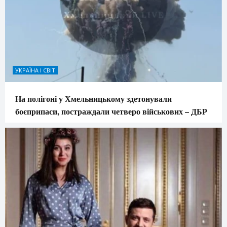
УКРАЇНА І СВІТ
На полігоні у Хмельницькому здетонували
боєприпаси, постраждали четверо військових – ДБР