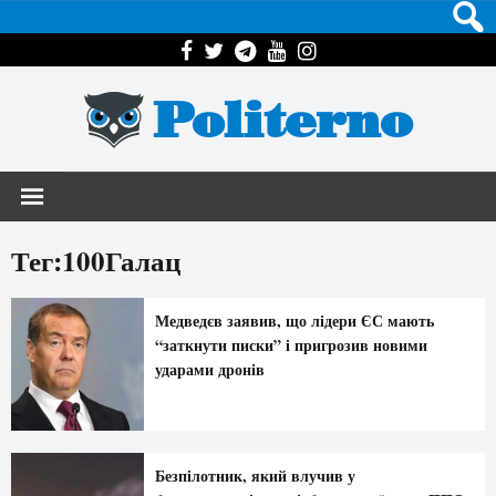
Politerno
Тег:100Галац
Медведєв заявив, що лідери ЄС мають
“заткнути писки” і пригрозив новими
ударами дронів
Безпілотник, який влучив у