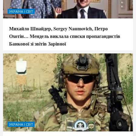
УКРАЇНА І СВІТ
Михайло Шнайдер, Sergey Naumovich, Петро
Охотін… Мендель виклала списки пропагандистів
Банкової зі звітів Зарівної
УКРАЇНА І СВІТ