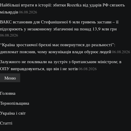
Найбільші втрати в історії: збитки Rozetka від ударів РФ сягають
мільярдів
06.08.2026
ВАКС встановив для Стефанішеної 6 млн гривень застави – її
підозрюють у незаконному збагаченні на понад 13,9 млн грн
06.08.2026
“Країна зростаючої брехні має повернутися до реальності”:
дипломат пояснив, чому комунікація влади обурює людей
06.08.2026
Залужного не покликали на зустріч з британським міністром; в
ОПУ виправдовуються, що він і не хотів
06.08.2026
Меню
Головна
Тернопільщина
Україна і світ
Статті