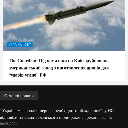
УКРАЇНА І СВІТ
The Guardian: Під час атаки на Київ зруйновано
американський завод з виготовлення дронів для
“ударів углиб” РФ
Останні новини
“Україна має подати перелік необхідного обладнання”: у ЄС
відповіли на закид Зеленського щодо ракет-перехоплювачів
06.08.2026