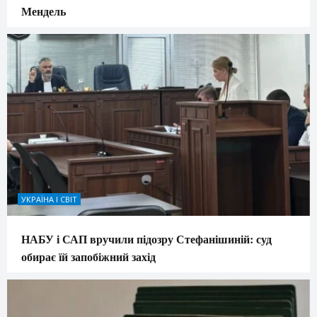
Мендель
УКРАЇНА І СВІТ
НАБУ і САП вручили підозру Стефанішиній: суд
обирає їй запобіжний захід