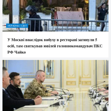
УКРАЇНА І СВІТ
У Москві внаслідок вибуху в ресторані загинули 5
осіб, там святкував ювілей головнокомандувач ПКС
РФ Чайко