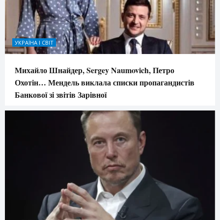
УКРАЇНА І СВІТ
Михайло Шнайдер, Sergey Naumovich, Петро
Охотін… Мендель виклала списки пропагандистів
Банкової зі звітів Зарівної