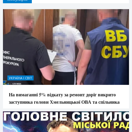
УКРАЇНА І СВІТ
На вимаганні 5% відкату за ремонт доріг викрито
заступника голови Хмельницької ОВА та спільника