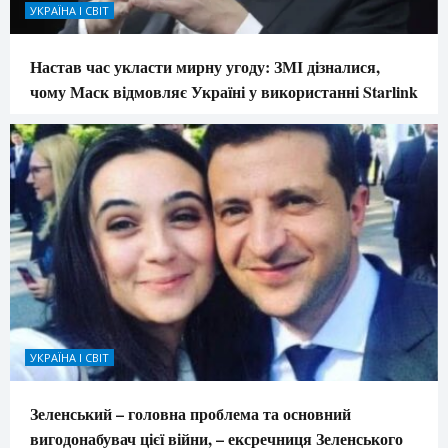
УКРАЇНА І СВІТ
Настав час укласти мирну угоду: ЗМІ дізналися,
чому Маск відмовляє Україні у використанні Starlink
УКРАЇНА І СВІТ
Зеленський – головна проблема та основний
вигодонабувач цієї війни, – ексречниця Зеленського