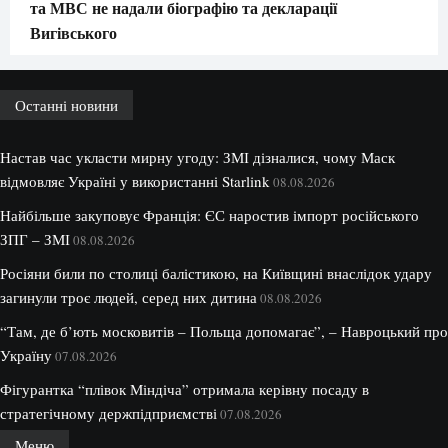
та МВС не надали біографію та декларації
Вигівського
Останні новини
Настав час укласти мирну угоду: ЗМІ дізналися, чому Маск
відмовляє Україні у використанні Starlink
08.08.2026
Найбільше закуповує Франція: ЄС наростив імпорт російського
ЗПГ – ЗМІ
08.08.2026
Росіяни били по столиці балістикою, на Київщині внаслідок удару
загинули троє людей, серед них дитина
08.08.2026
“Там, де б’ють московитів – Польща допомагає”, – Навроцький про
Україну
07.08.2026
Фігурантка “плівок Міндіча” отримала керівну посаду в
стратегічному держпідприємстві
07.08.2026
Меню