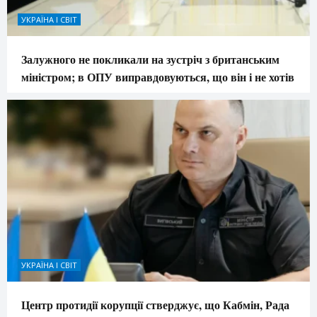
УКРАЇНА І СВІТ
Залужного не покликали на зустріч з британським
міністром; в ОПУ виправдовуються, що він і не хотів
УКРАЇНА І СВІТ
Центр протидії корупції стверджує, що Кабмін, Рада