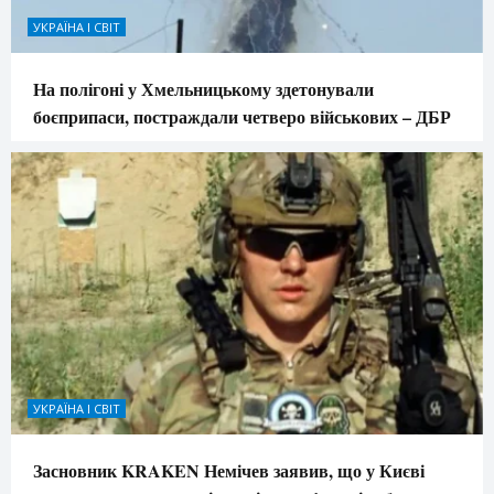
УКРАЇНА І СВІТ
На полігоні у Хмельницькому здетонували
боєприпаси, постраждали четверо військових – ДБР
УКРАЇНА І СВІТ
Засновник KRAKEN Немічев заявив, що у Києві