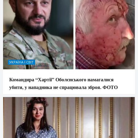
УКРАЇНА І СВІТ
Командира “Хартії” Оболєнського намагалися
убити, у нападника не спрацювала зброя. ФОТО