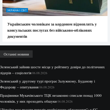
УКРАЇНА І СВІТ
Українським чоловікам за кордоном відмовлять у
консульських послугах без військово-облікових
документів
Останні новини
Зеленський зайняв шосте місце у рейтингу довіри до політичних
лідерів – соціологія
06.08.2026
Зеленський у другому турі програє Залужному, Буданову і
Федорову – опитування
06.08.2026
Працівники Мукачівського ТЦК незаконно списали понад 1000
чоловіків, у них проходять обшуки
06.08.2026
“Україна має подати перелік необхідного обладнання”: у ЄС