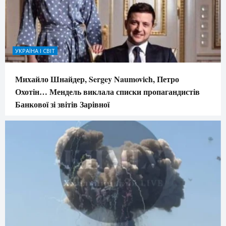
УКРАЇНА І СВІТ
Михайло Шнайдер, Sergey Naumovich, Петро
Охотін… Мендель виклала списки пропагандистів
Банкової зі звітів Зарівної