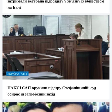
затримали ветерана підрозділу у зв’язку із вбивством
на Балі
УКРАЇНА І СВІТ
НАБУ і САП вручили підозру Стефанішиній: суд
обирає їй запобіжний захід