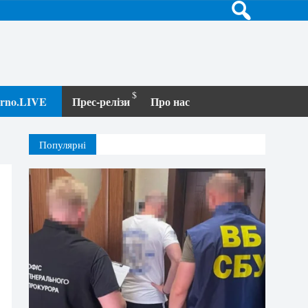
terno.LIVE
Прес-релізи
Про нас
Популярні