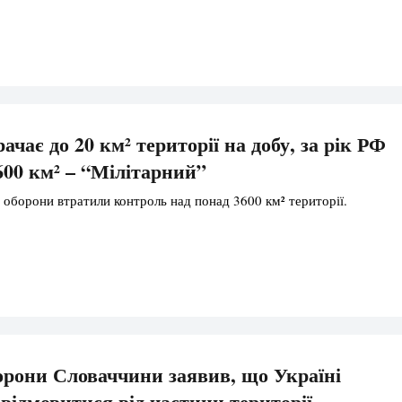
ачає до 20 км² території на добу, за рік РФ
600 км² – “Мілітарний”
 оборони втратили контроль над понад 3600 км² території.
орони Словаччини заявив, що Україні
 відмовитися від частини території