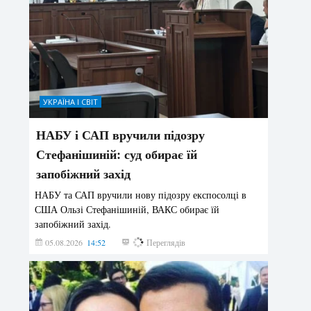
УКРАЇНА І СВІТ
НАБУ і САП вручили підозру
Стефанішиній: суд обирає їй
запобіжний захід
НАБУ та САП вручили нову підозру експосолці в
США Ользі Стефанішиній, ВАКС обирає їй
запобіжний захід.
05.08.2026
14:52
150
Переглядів