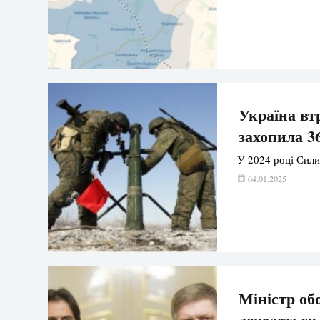
Україна втр
захопила 3
У 2024 році Сили
04.01.2025
Міністр об
доведеться