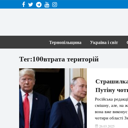
Тернопільщина
Україна і світ
Тег:100втрата територій
Страшилка 
Путіну чот
Російська редакц
смішну, але, на ж
вона вже виконує
чотири області Зм
у Саудівській Ара
26.03.2025