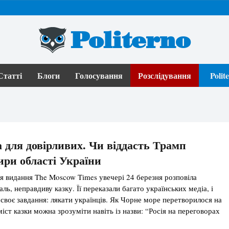
Politerno
Статті
Блоги
Голосування
Розслідування
Poli
для довірливих. Чи віддасть Трамп
ири області України
ія видання The Moscow Times увечері 24 березня розповіла
аль, неправдиву казку. Її переказали багато українських медіа, і
 своє завдання: лякати українців. Як Чорне море перетворилося на
іст казки можна зрозуміти навіть із назви: “Росія на переговорах
вії вимагає всю територію Донецької, Луганської, Запорізької та