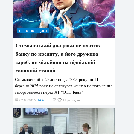
ТЕРНОПІЛЬЩИНА
Стемковський два роки не платив
банку по кредиту, а його дружина
заробляє мільйони на підпільній
сонячній станції
Стемковський з 29 листопада 2023 року по 11
березня 2025 року не сплачував коштів на погашення
заборгованості перед АТ "ОТП Банк"
07.08.2026
14:48
180
Переглядів