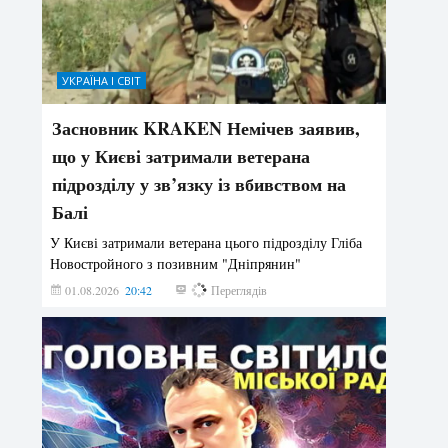
УКРАЇНА І СВІТ
Засновник KRAKEN Немічев заявив,
що у Києві затримали ветерана
підрозділу у зв’язку із вбивством на
Балі
У Києві затримали ветерана цього підрозділу Гліба
Новостройного з позивним "Дніпрянин"
01.08.2026
20:42
187
Переглядів