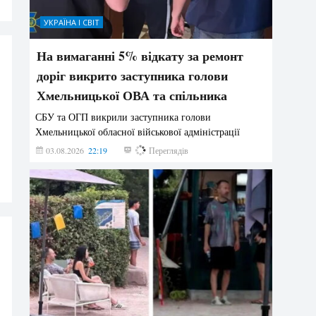
УКРАЇНА І СВІТ
На вимаганні 5% відкату за ремонт
доріг викрито заступника голови
Хмельницької ОВА та спільника
СБУ та ОГП викрили заступника голови
Хмельницької обласної військової адміністрації
03.08.2026
22:19
860
Переглядів