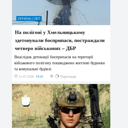
УКРАЇНА І СВІТ
На полігоні у Хмельницькому
здетонували боєприпаси, постраждали
четверо військових – ДБР
Внаслідок детонації боєприпасів на території
військового полігону пошкоджено житлові будинки
та комунальні будівлі.
31.07.2026
19:01
194
Переглядів