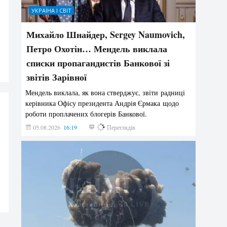
УКРАЇНА І СВІТ
Михайло Шнайдер, Sergey Naumovich,
Петро Охотін… Мендель виклала
списки пропагандистів Банкової зі
звітів Зарівної
Мендель виклала, як вона стверджує, звіти радниці
керівника Офісу президента Андрія Єрмака щодо
роботи проплачених блогерів Банкової.
05.08.2026
16:19
214
Переглядів