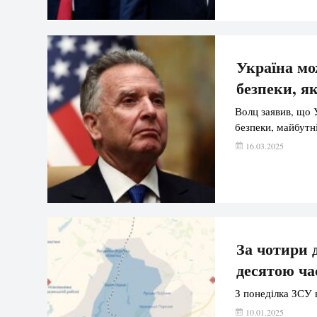
[…]
Україна мо
безпеки, я
Волц заявив, що У
безпеки, майбутн
16.03.2025
За чотири 
десятою ча
З понеділка ЗСУ в
10.01.2025