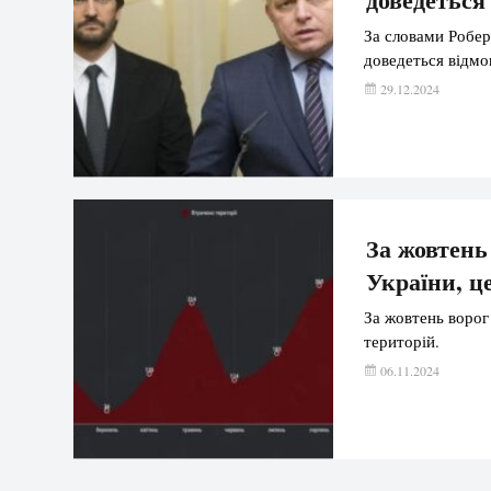
За словами Роберт
доведеться відмов
29.12.2024
За жовтень
України, це
За жовтень ворог
територій.
06.11.2024