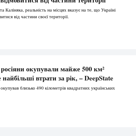
а Каліняка, реальність на місцях вказує на те, що Україні
итися від частини своєї території.
 росіяни окупували майже 500 км²
 найбільші втрати за рік, – DeepState
 окупував близько 490 кілометрів квадратних українських