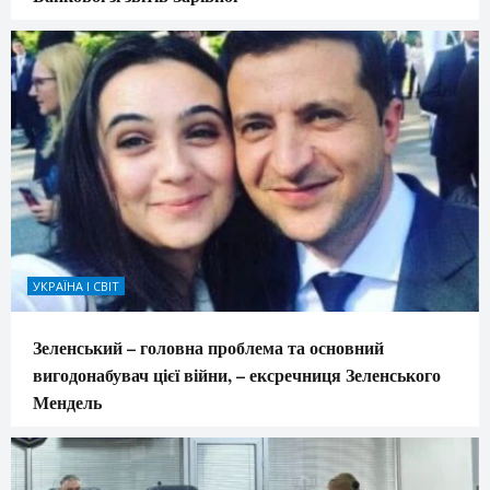
УКРАЇНА І СВІТ
Зеленський – головна проблема та основний
вигодонабувач цієї війни, – ексречниця Зеленського
Мендель