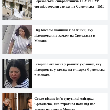
Березовської співробітників СБУ та ГУР
організаторами замаху на Єрмоляєва – ЗМІ
Під Києвом знайшли тіло жінки, яку
підозрювали в замаху на Єрмолаєва в
Монако
Інтерпол оголосив у розшук українку, яку
підозрюють у замаху на олігарха Єрмолаєва
в Монако
Стало відоме ім’я супутниці олігарха
Єрмолаєва, яка втратила ноги під час
замаху на нього у Монако