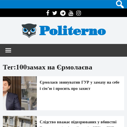
Politerno
Тег:100замах на Єрмолаєва
Єрмолаєв звинуватив ГУР у замаху на себе
і сім’ю і просить про захист
Слідство вважає підозрюваних у вбивстві