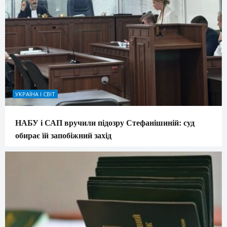
УКРАЇНА І СВІТ
НАБУ і САП вручили підозру Стефанішиній: суд
обирає їй запобіжний захід