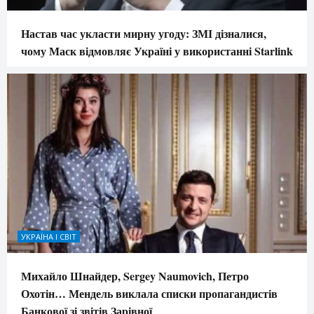
Настав час укласти мирну угоду: ЗМІ дізналися,
чому Маск відмовляє Україні у використанні Starlink
УКРАЇНА І СВІТ
Михайло Шнайдер, Sergey Naumovich, Петро
Охотін… Мендель виклала списки пропагандистів
Банкової зі звітів Зарівної