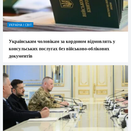
УКРАЇНА І СВІТ
Українським чоловікам за кордоном відмовлять у
консульських послугах без військово-облікових
документів