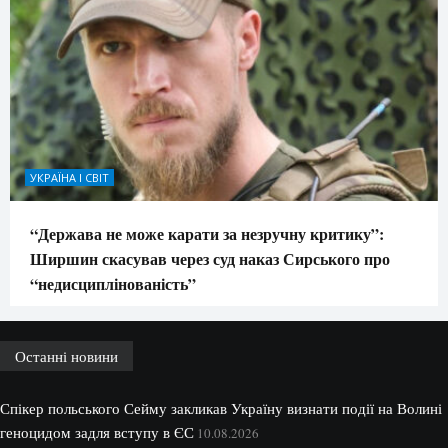
УКРАЇНА І СВІТ
“Держава не може карати за незручну критику”:
Ширшин скасував через суд наказ Сирського про
“недисциплінованість”
Останні новини
Спікер польського Сейму закликав Україну визнати події на Волині
геноцидом задля вступу в ЄС
10.08.2026