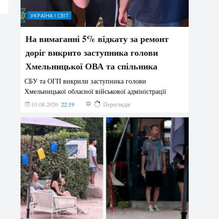
УКРАЇНА І СВІТ
На вимаганні 5% відкату за ремонт
доріг викрито заступника голови
Хмельницької ОВА та спільника
СБУ та ОГП викрили заступника голови
Хмельницької обласної військової адміністрації
03.08.2026
22:19
856
Переглядів