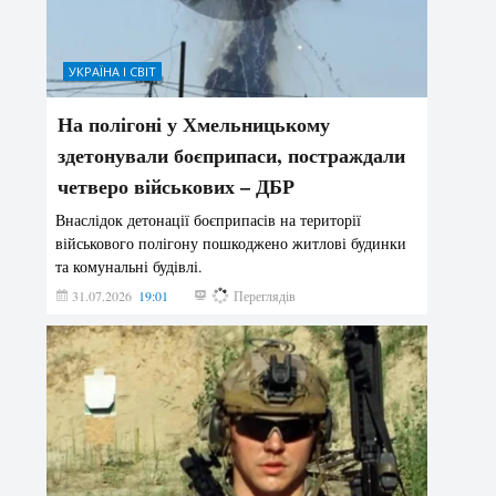
УКРАЇНА І СВІТ
На полігоні у Хмельницькому
здетонували боєприпаси, постраждали
четверо військових – ДБР
Внаслідок детонації боєприпасів на території
військового полігону пошкоджено житлові будинки
та комунальні будівлі.
31.07.2026
19:01
194
Переглядів