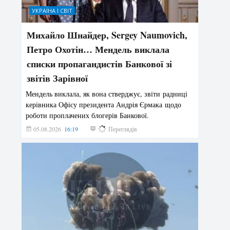
УКРАЇНА І СВІТ
Михайло Шнайдер, Sergey Naumovich,
Петро Охотін… Мендель виклала
списки пропагандистів Банкової зі
звітів Зарівної
Мендель виклала, як вона стверджує, звіти радниці
керівника Офісу президента Андрія Єрмака щодо
роботи проплачених блогерів Банкової.
05.08.2026
16:19
211
Переглядів