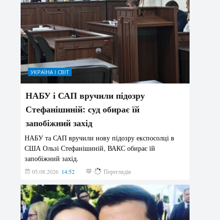
УКРАЇНА І СВІТ
НАБУ і САП вручили підозру
Стефанішиній: суд обирає їй
запобіжний захід
НАБУ та САП вручили нову підозру експосолці в
США Ользі Стефанішиній, ВАКС обирає їй
запобіжний захід.
05.08.2026
14:52
149
Переглядів