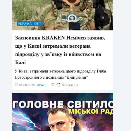
УКРАЇНА І СВІТ
Засновник KRAKEN Немічев заявив,
що у Києві затримали ветерана
підрозділу у зв’язку із вбивством на
Балі
У Києві затримали ветерана цього підрозділу Гліба
Новостройного з позивним "Дніпрянин"
01.08.2026
20:42
186
Переглядів