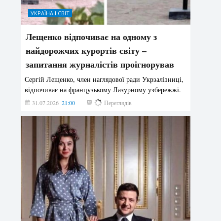
УКРАЇНА І СВІТ
Лещенко відпочиває на одному з
найдорожчих курортів світу –
запитання журналістів проігнорував
Сергій Лещенко, член наглядової ради Укрзалізниці,
відпочиває на французькому Лазурному узбережжі.
31.07.2026
21:00
218
Переглядів