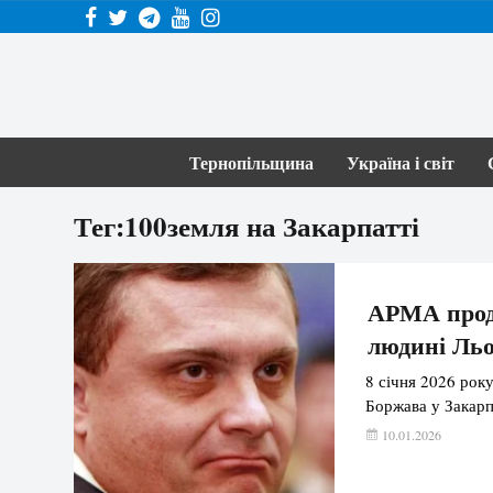
Тернопільщина
Україна і світ
Тег:100земля на Закарпатті
АРМА прода
людині Льо
8 січня 2026 рок
Боржава у Закарп
10.01.2026