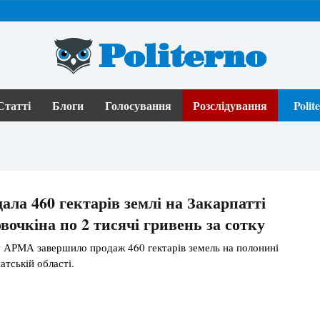
Politerno
Статті
Блоги
Голосування
Розслідування
Poli
ла 460 гектарів землі на Закарпатті
вочкіна по 2 тисячі гривень за сотку
у АРМА завершило продаж 460 гектарів земель на полонині
атській області.