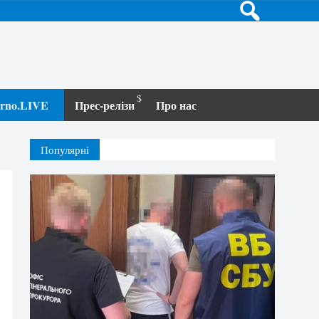
terno.LIVE
Прес-релізи
Про нас
Популярні