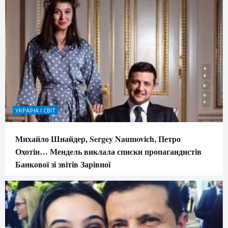
УКРАЇНА І СВІТ
Михайло Шнайдер, Sergey Naumovich, Петро
Охотін… Мендель виклала списки пропагандистів
Банкової зі звітів Зарівної