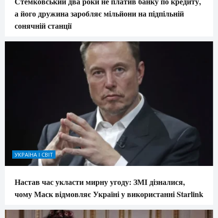
Стемковський два роки не платив банку по кредиту,
а його дружина заробляє мільйони на підпільній
сонячній станції
УКРАЇНА І СВІТ
Настав час укласти мирну угоду: ЗМІ дізналися,
чому Маск відмовляє Україні у використанні Starlink