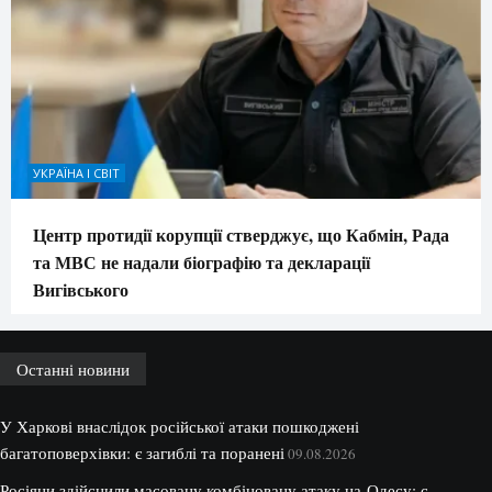
УКРАЇНА І СВІТ
Центр протидії корупції стверджує, що Кабмін, Рада
та МВС не надали біографію та декларації
Вигівського
Останні новини
У Харкові внаслідок російської атаки пошкоджені
багатоповерхівки: є загиблі та поранені
09.08.2026
Росіяни здійснили масовану комбіновану атаку на Одесу: є