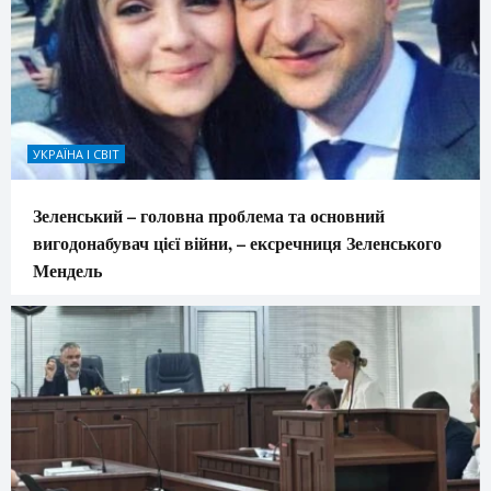
УКРАЇНА І СВІТ
Зеленський – головна проблема та основний
вигодонабувач цієї війни, – ексречниця Зеленського
Мендель