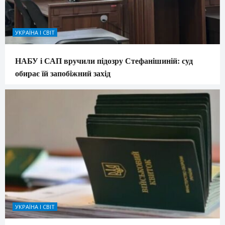
УКРАЇНА І СВІТ
НАБУ і САП вручили підозру Стефанішиній: суд
обирає їй запобіжний захід
УКРАЇНА І СВІТ