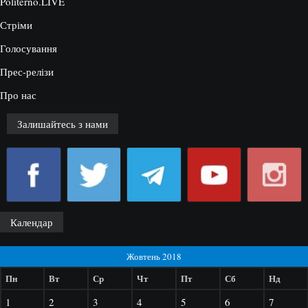
Politerno.LIVE
Стріми
Голосування
Прес-релізи
Про нас
Залишайтесь з нами
Календар
Жовтень 2018
Пн
Вт
Ср
Чт
Пт
Сб
Нд
1
2
3
4
5
6
7