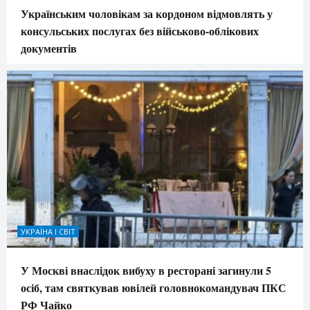
Українським чоловікам за кордоном відмовлять у
консульських послугах без військово-облікових
документів
УКРАЇНА І СВІТ
У Москві внаслідок вибуху в ресторані загинули 5
осіб, там святкував ювілей головнокомандувач ПКС
РФ Чайко