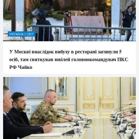
УКРАЇНА І СВІТ
У Москві внаслідок вибуху в ресторані загинули 5
осіб, там святкував ювілей головнокомандувач ПКС
РФ Чайко