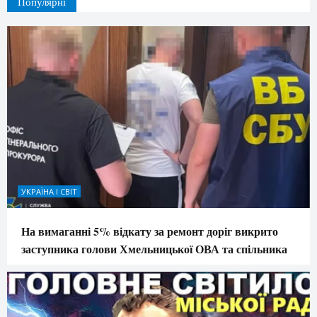
Популярні
УКРАЇНА І СВІТ
На вимаганні 5% відкату за ремонт доріг викрито
заступника голови Хмельницької ОВА та спільника