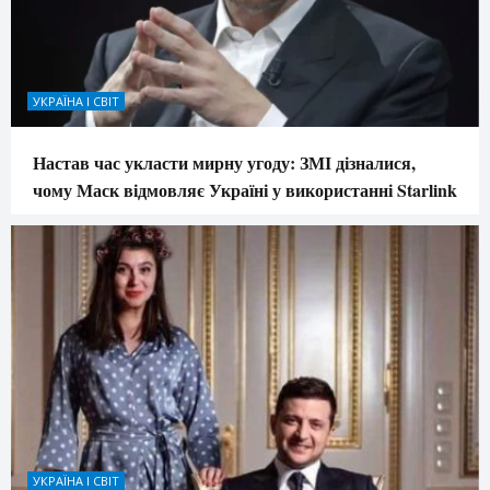
УКРАЇНА І СВІТ
Настав час укласти мирну угоду: ЗМІ дізналися,
чому Маск відмовляє Україні у використанні Starlink
УКРАЇНА І СВІТ