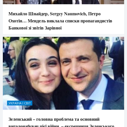
Михайло Шнайдер, Sergey Naumovich, Петро
Охотін… Мендель виклала списки пропагандистів
Банкової зі звітів Зарівної
УКРАЇНА І СВІТ
Зеленський – головна проблема та основний
вигодонабувач цієї війни, – ексречниця Зеленського