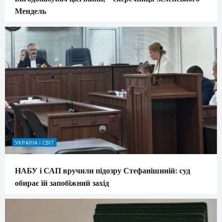
Мендель
УКРАЇНА І СВІТ
НАБУ і САП вручили підозру Стефанішиній: суд
обирає їй запобіжний захід