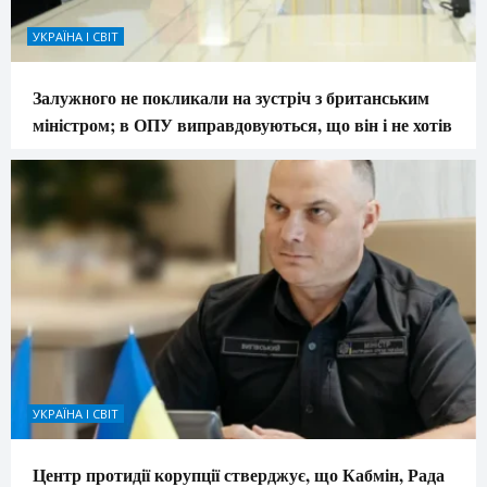
УКРАЇНА І СВІТ
Залужного не покликали на зустріч з британським
міністром; в ОПУ виправдовуються, що він і не хотів
УКРАЇНА І СВІТ
Центр протидії корупції стверджує, що Кабмін, Рада