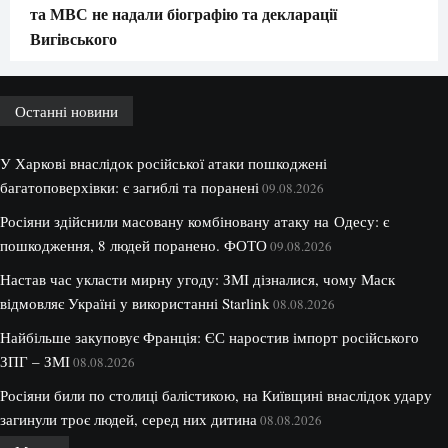
та МВС не надали біографію та декларації
Вигівського
Останні новини
У Харкові внаслідок російської атаки пошкоджені
багатоповерхівки: є загиблі та поранені
09.08.2026
Росіяни здійснили масовану комбіновану атаку на Одесу: є
пошкодження, 8 людей поранено. ФОТО
09.08.2026
Настав час укласти мирну угоду: ЗМІ дізналися, чому Маск
відмовляє Україні у використанні Starlink
08.08.2026
Найбільше закуповує Франція: ЄС наростив імпорт російського
ЗПГ – ЗМІ
08.08.2026
Росіяни били по столиці балістикою, на Київщині внаслідок удару
загинули троє людей, серед них дитина
08.08.2026