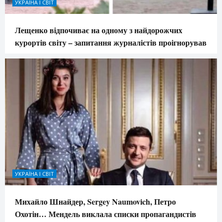
УКРАЇНА І СВІТ
Лещенко відпочиває на одному з найдорожчих
курортів світу – запитання журналістів проігнорував
УКРАЇНА І СВІТ
Михайло Шнайдер, Sergey Naumovich, Петро
Охотін… Мендель виклала списки пропагандистів