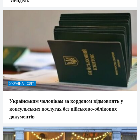
Мендель
УКРАЇНА І СВІТ
Українським чоловікам за кордоном відмовлять у
консульських послугах без військово-облікових
документів