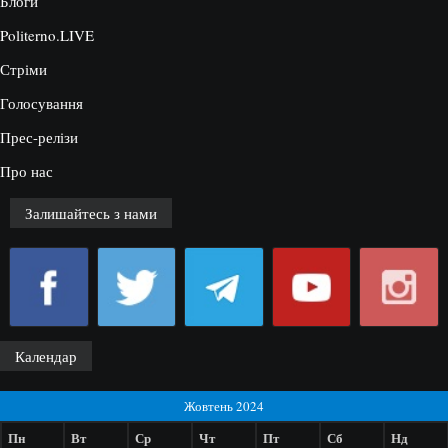
Блоги
Politerno.LIVE
Стріми
Голосування
Прес-релізи
Про нас
Залишайтесь з нами
Календар
Жовтень 2024
Пн
Вт
Ср
Чт
Пт
Сб
Нд