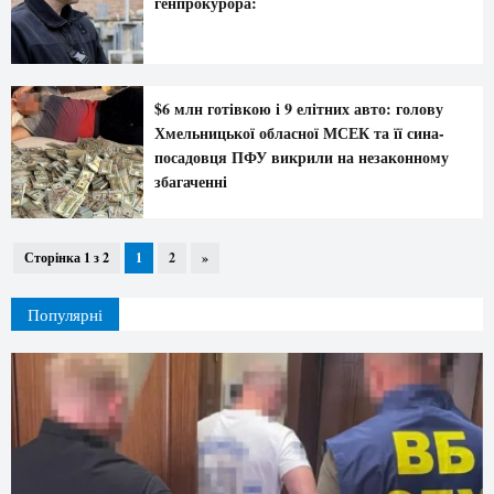
генпрокурора:
$6 млн готівкою і 9 елітних авто: голову
Хмельницької обласної МСЕК та її сина-
посадовця ПФУ викрили на незаконному
збагаченні
Сторінка 1 з 2
1
2
»
Популярні