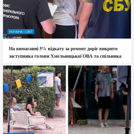
УКРАЇНА І СВІТ
На вимаганні 5% відкату за ремонт доріг викрито
заступника голови Хмельницької ОВА та спільника