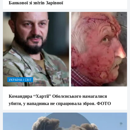
Банкової зі звітів Зарівної
УКРАЇНА І СВІТ
Командира “Хартії” Оболєнського намагалися
убити, у нападника не спрацювала зброя. ФОТО