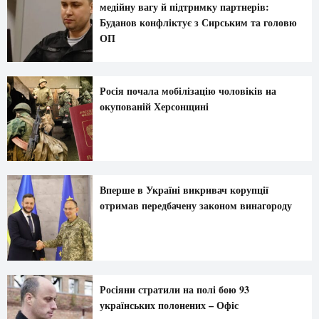
медійну вагу й підтримку партнерів:
Буданов конфліктує з Сирським та головю
ОП
Росія почала мобілізацію чоловіків на
окупованій Херсонщині
Вперше в Україні викривач корупції
отримав передбачену законом винагороду
Росіяни стратили на полі бою 93
українських полонених – Офіс