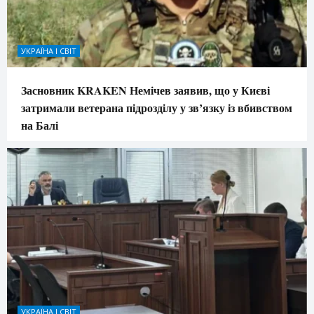
УКРАЇНА І СВІТ
Засновник KRAKEN Немічев заявив, що у Києві
затримали ветерана підрозділу у зв’язку із вбивством
на Балі
УКРАЇНА І СВІТ