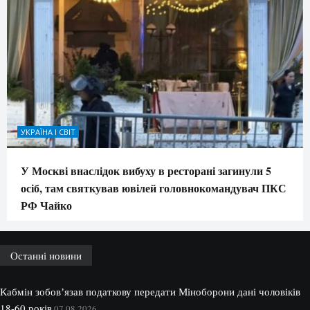
УКРАЇНА І СВІТ
У Москві внаслідок вибуху в ресторані загинули 5
осіб, там святкував ювілей головнокомандувач ПКС
РФ Чайко
Останні новини
Кабмін зобовʼязав податкову передати Міноборони дані чоловіків
18-60 років
07.08.2026