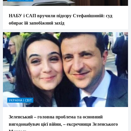
НАБУ і САП вручили підозру Стефанішиній: суд
обирає їй запобіжний захід
УКРАЇНА І СВІТ
Зеленський – головна проблема та основний
вигодонабувач цієї війни, – ексречниця Зеленського