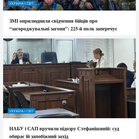
УКРАЇНА І СВІТ
ЗМІ оприлюднили свідчення бійців про
“загороджувальні загони”: 225-й полк заперечує
УКРАЇНА І СВІТ
НАБУ і САП вручили підозру Стефанішиній: суд
обирає їй запобіжний захід