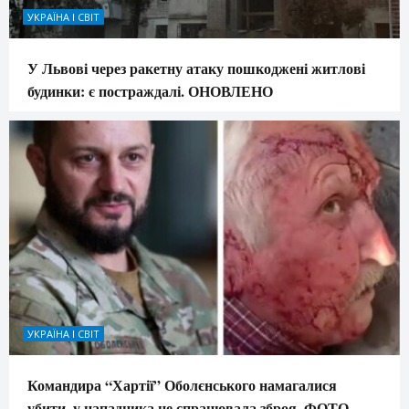
УКРАЇНА І СВІТ
У Львові через ракетну атаку пошкоджені житлові
будинки: є постраждалі. ОНОВЛЕНО
УКРАЇНА І СВІТ
Командира “Хартії” Оболєнського намагалися
убити, у нападника не спрацювала зброя. ФОТО