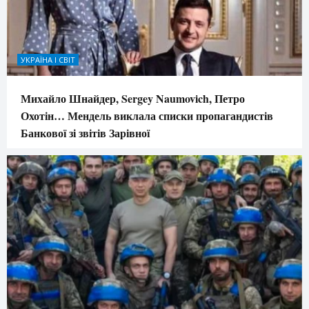
УКРАЇНА І СВІТ
Михайло Шнайдер, Sergey Naumovich, Петро
Охотін… Мендель виклала списки пропагандистів
Банкової зі звітів Зарівної