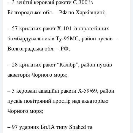
– 3 зенітні керовані ракети С-300 із
Бєлгородської обл. – РФ по Харківщині;
– 57 крилатих ракет Х-101 із стратегічних
бомбардувальників Ту-95МС, район пусків –
Волгоградська обл. – РФ;
– 28 крилатих ракет “Калібр”, район пусків
акваторія Чорного моря;
– 3 керовані авіаційні ракети Х-59/69, район
пусків повітряний простір над акваторією
Чорного моря;
– 97 ударних БпЛА типу Shahed та