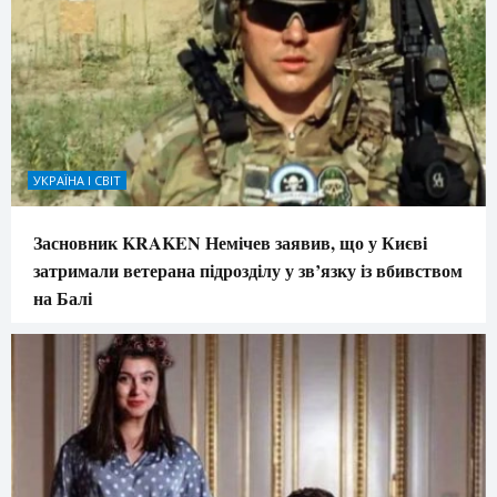
УКРАЇНА І СВІТ
Засновник KRAKEN Немічев заявив, що у Києві
затримали ветерана підрозділу у зв’язку із вбивством
на Балі