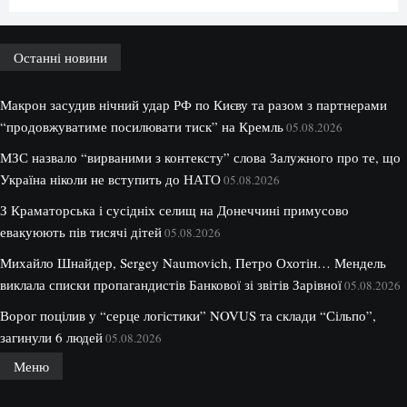
Останні новини
Макрон засудив нічний удар РФ по Києву та разом з партнерами
“продовжуватиме посилювати тиск” на Кремль
05.08.2026
МЗС назвало “вирваними з контексту” слова Залужного про те, що
Україна ніколи не вступить до НАТО
05.08.2026
З Краматорська і сусідніх селищ на Донеччині примусово
евакуюють пів тисячі дітей
05.08.2026
Михайло Шнайдер, Sergey Naumovich, Петро Охотін… Мендель
виклала списки пропагандистів Банкової зі звітів Зарівної
05.08.2026
Ворог поцілив у “серце логістики” NOVUS та склади “Сільпо”,
загинули 6 людей
05.08.2026
Меню