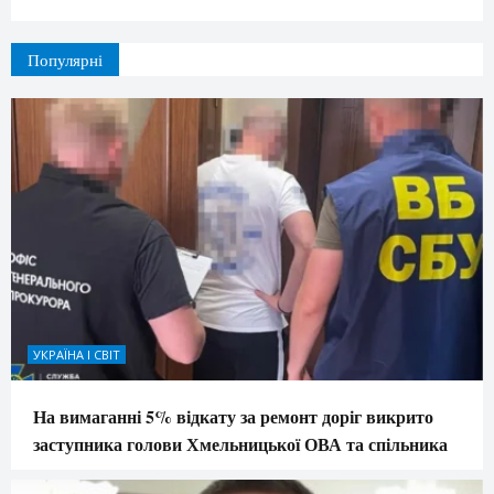
Популярні
УКРАЇНА І СВІТ
На вимаганні 5% відкату за ремонт доріг викрито
заступника голови Хмельницької ОВА та спільника