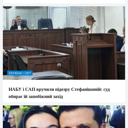
УКРАЇНА І СВІТ
НАБУ і САП вручили підозру Стефанішиній: суд
обирає їй запобіжний захід