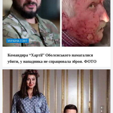
УКРАЇНА І СВІТ
Командира “Хартії” Оболєнського намагалися
убити, у нападника не спрацювала зброя. ФОТО