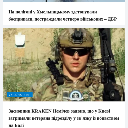
На полігоні у Хмельницькому здетонували
боєприпаси, постраждали четверо військових – ДБР
УКРАЇНА І СВІТ
Засновник KRAKEN Немічев заявив, що у Києві
затримали ветерана підрозділу у зв’язку із вбивством
на Балі