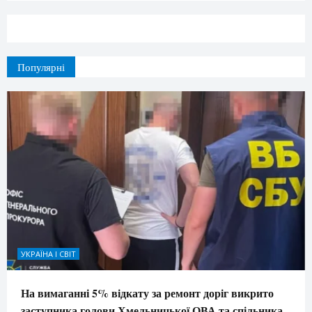
Популярні
УКРАЇНА І СВІТ
На вимаганні 5% відкату за ремонт доріг викрито
заступника голови Хмельницької ОВА та спільника