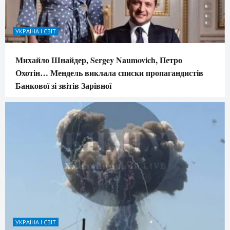
УКРАЇНА І СВІТ
Михайло Шнайдер, Sergey Naumovich, Петро
Охотін… Мендель виклала списки пропагандистів
Банкової зі звітів Зарівної
УКРАЇНА І СВІТ