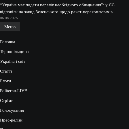
“Україна має подати перелік необхідного обладнання”: у ЄС
відповіли на закид Зеленського щодо ракет-перехоплювачів
06.08.2026
Меню
Головна
Тернопільщина
Україна і світ
Статті
Блоги
Politerno.LIVE
Стріми
Голосування
Прес-релізи