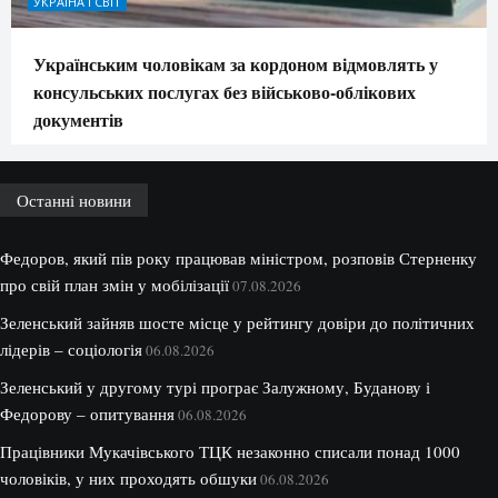
УКРАЇНА І СВІТ
Українським чоловікам за кордоном відмовлять у
консульських послугах без військово-облікових
документів
Останні новини
Федоров, який пів року працював міністром, розповів Стерненку
про свій план змін у мобілізації
07.08.2026
Зеленський зайняв шосте місце у рейтингу довіри до політичних
лідерів – соціологія
06.08.2026
Зеленський у другому турі програє Залужному, Буданову і
Федорову – опитування
06.08.2026
Працівники Мукачівського ТЦК незаконно списали понад 1000
чоловіків, у них проходять обшуки
06.08.2026