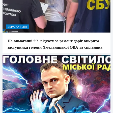
УКРАЇНА І СВІТ
На вимаганні 5% відкату за ремонт доріг викрито
заступника голови Хмельницької ОВА та спільника