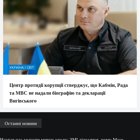
УКРАЇНА І СВІТ
Центр протидії корупції стверджує, що Кабмін, Рада
та МВС не надали біографію та декларації
Вигівського
Останні новини
Настав час укласти мирну угоду: ЗМІ дізналися, чому Маск