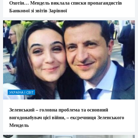
Охотін… Мендель виклала списки пропагандистів
Банкової зі звітів Зарівної
УКРАЇНА І СВІТ
Зеленський – головна проблема та основний
вигодонабувач цієї війни, – ексречниця Зеленського
Мендель