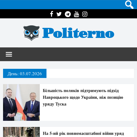
Politerno
День:
03.07.2026
Більшість поляків підтримують підхід
Навроцького щодо України, ніж позицію
уряду Туска
На 5-ий рік повномасштабної війни уряд