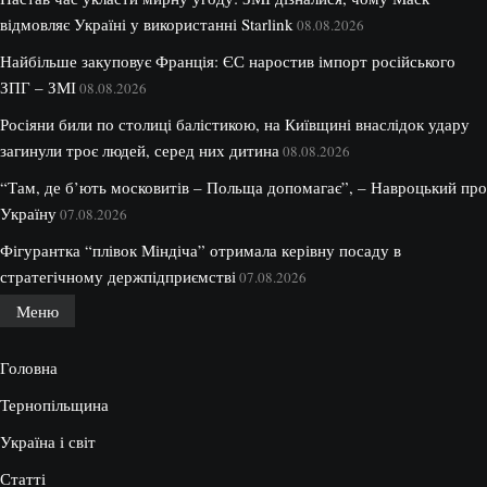
відмовляє Україні у використанні Starlink
08.08.2026
Найбільше закуповує Франція: ЄС наростив імпорт російського
ЗПГ – ЗМІ
08.08.2026
Росіяни били по столиці балістикою, на Київщині внаслідок удару
загинули троє людей, серед них дитина
08.08.2026
“Там, де б’ють московитів – Польща допомагає”, – Навроцький про
Україну
07.08.2026
Фігурантка “плівок Міндіча” отримала керівну посаду в
стратегічному держпідприємстві
07.08.2026
Меню
Головна
Тернопільщина
Україна і світ
Статті