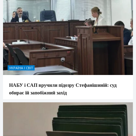
УКРАЇНА І СВІТ
НАБУ і САП вручили підозру Стефанішиній: суд
обирає їй запобіжний захід