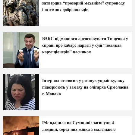
затвердив “прозорий механізм” супроводу
іноземних добровольців
ВАКС відмовився арештовувати Тищенка у
справі про хабар: нардеп у суді “полякав
корупціонерів” часником
Інтерпол оголосив у розшук українку, яку
підозрюють у замаху на олігарха Єрмолаєва
в Монако
РФ вдарила по Сумщині: загинули 4
людини, серед них жінка з маленькою