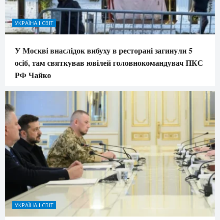
УКРАЇНА І СВІТ
У Москві внаслідок вибуху в ресторані загинули 5
осіб, там святкував ювілей головнокомандувач ПКС
РФ Чайко
УКРАЇНА І СВІТ