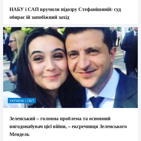
НАБУ і САП вручили підозру Стефанішиній: суд
обирає їй запобіжний захід
УКРАЇНА І СВІТ
Зеленський – головна проблема та основний
вигодонабувач цієї війни, – ексречниця Зеленського
Мендель