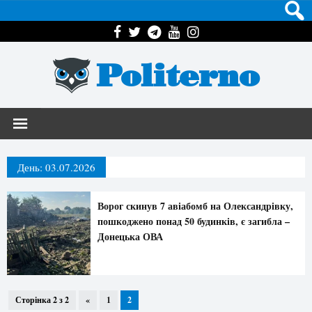
Politerno
День:
03.07.2026
Ворог скинув 7 авіабомб на Олександрівку,
пошкоджено понад 50 будинків, є загибла –
Донецька ОВА
Сторінка 2 з 2
«
1
2