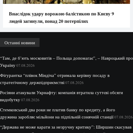
Внаслідок удару ворожою балістикою по Києву 9
людей загинули, понад 20 потерпілих
Останні новини
“Там, де б’ють московитів – Польща допомагає”, – Навроцький про
Україну
07.08.2026
Фігурантка “плівок Міндіча” отримала керівну посаду в
стратегічному держпідприємстві
07.08.2026
Росіяни атакували Укрнафту: компанія втратила суттєві обсяги
видобутку
07.08.2026
Стемковський два роки не платив банку по кредиту, а його
дружина заробляє мільйони на підпільній сонячній станції
07.08.2026
“Держава не може карати за незручну критику”: Ширшин скасував