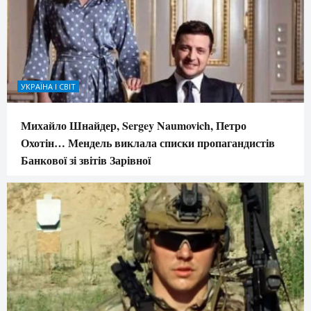
УКРАЇНА І СВІТ
Михайло Шнайдер, Sergey Naumovich, Петро
Охотін… Мендель виклала списки пропагандистів
Банкової зі звітів Зарівної