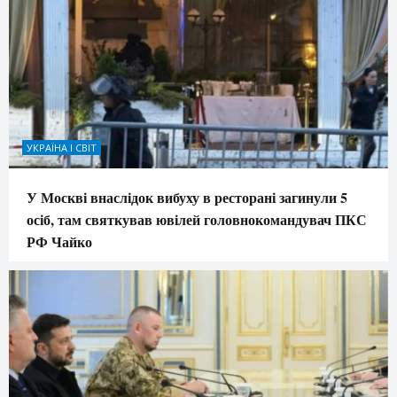
УКРАЇНА І СВІТ
У Москві внаслідок вибуху в ресторані загинули 5
осіб, там святкував ювілей головнокомандувач ПКС
РФ Чайко