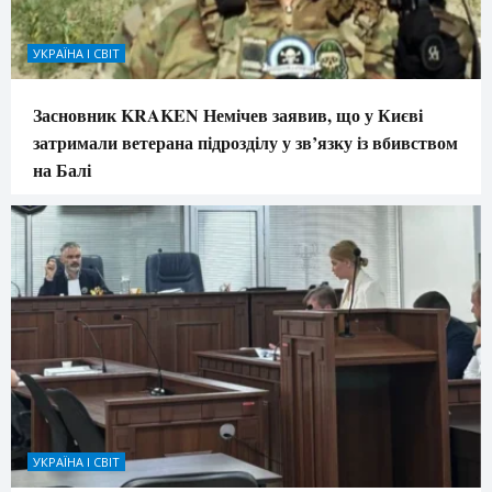
УКРАЇНА І СВІТ
Засновник KRAKEN Немічев заявив, що у Києві
затримали ветерана підрозділу у зв’язку із вбивством
на Балі
УКРАЇНА І СВІТ