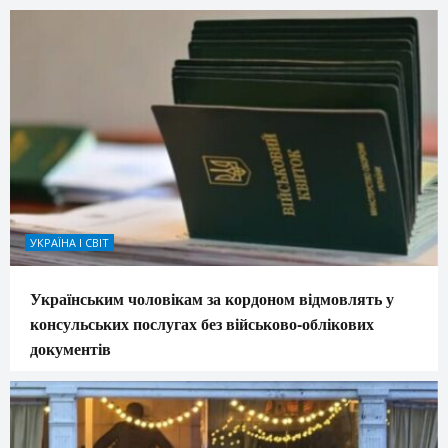
УКРАЇНА І СВІТ
Українським чоловікам за кордоном відмовлять у
консульських послугах без військово-облікових
документів