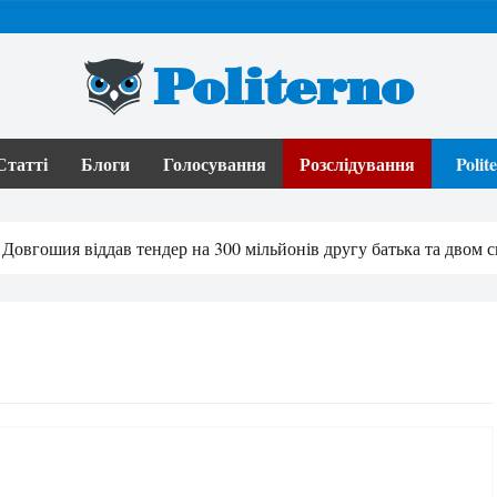
Politerno
Статті
Блоги
Голосування
Розслідування
Poli
Довгошия віддав тендер на 300 мільйонів другу батька та двом