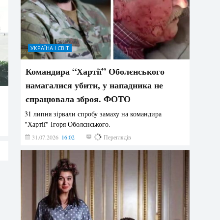
УКРАЇНА І СВІТ
Командира “Хартії” Оболєнського
намагалися убити, у нападника не
спрацювала зброя. ФОТО
31 липня зірвали спробу замаху на командира
"Хартії" Ігоря Оболєнського.
31.07.2026
16:02
194
Переглядів