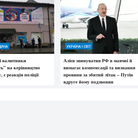
ЩИНА
УКРАЇНА І СВІТ
і валютники
Алієв звинуватив РФ в маячні й
ь” на керівництво
вимагає компенсації та визнання
, є реакція поліції
провини за збитий літак – Путін
вдруге йому подзвонив