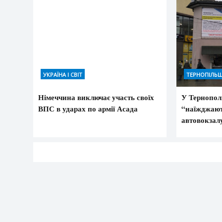
УКРАЇНА І СВІТ
ТЕРНОПІЛЬ
Німеччина виключає участь своїх
У Тернопол
ВПС в ударах по армії Асада
“наїжджают
автовокзалу