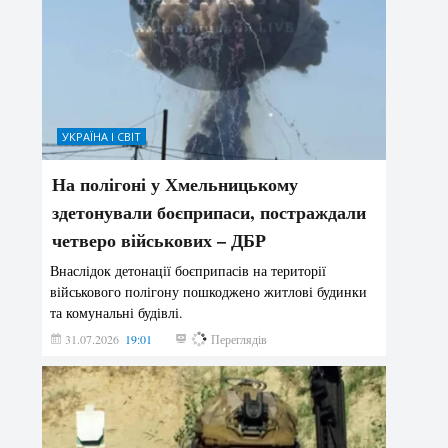
УКРАЇНА І СВІТ
На полігоні у Хмельницькому
здетонували боєприпаси, постраждали
четверо військових – ДБР
Внаслідок детонації боєприпасів на території
військового полігону пошкоджено житлові будинки
та комунальні будівлі.
31.07.2026
19:01
186
Переглядів