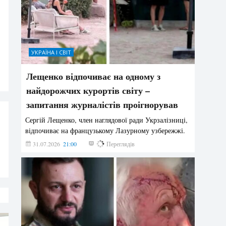
УКРАЇНА І СВІТ
Лещенко відпочиває на одному з
найдорожчих курортів світу –
запитання журналістів проігнорував
Сергій Лещенко, член наглядової ради Укрзалізниці,
відпочиває на французькому Лазурному узбережжі.
31.07.2026
21:00
211
Переглядів