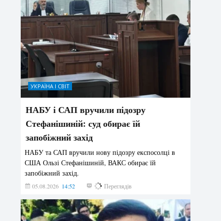
УКРАЇНА І СВІТ
НАБУ і САП вручили підозру
Стефанішиній: суд обирає їй
запобіжний захід
НАБУ та САП вручили нову підозру експосолці в
США Ользі Стефанішиній, ВАКС обирає їй
запобіжний захід.
05.08.2026
14:52
142
Переглядів