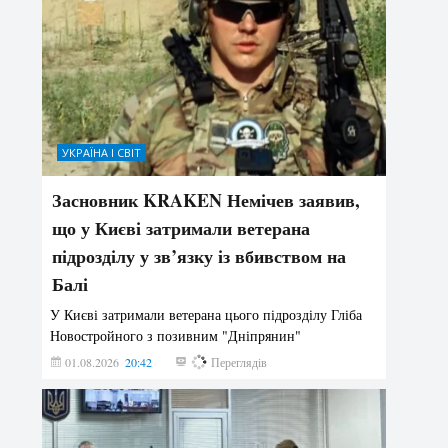
УКРАЇНА І СВІТ
Засновник KRAKEN Немічев заявив,
що у Києві затримали ветерана
підрозділу у зв’язку із вбивством на
Балі
У Києві затримали ветерана цього підрозділу Гліба
Новостройного з позивним "Дніпрянин"
01.08.2026
20:42
177
Переглядів