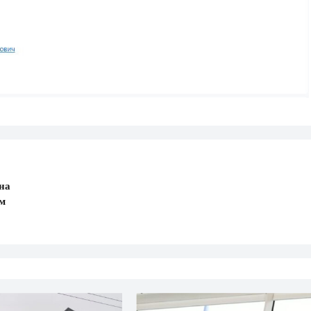
на
им