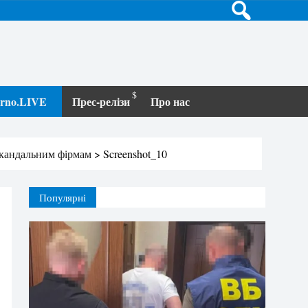
terno.LIVE
Прес-релізи
Про нас
 скандальним фірмам
>
Screenshot_10
Популярні