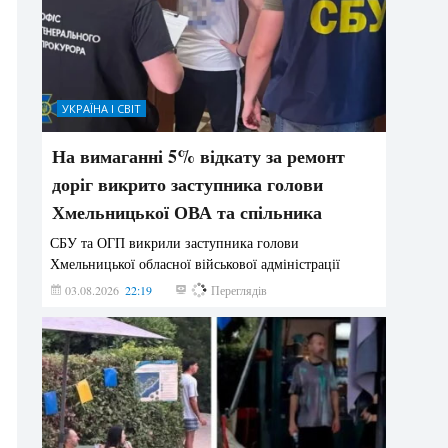
УКРАЇНА І СВІТ
На вимаганні 5% відкату за ремонт
доріг викрито заступника голови
Хмельницької ОВА та спільника
СБУ та ОГП викрили заступника голови
Хмельницької обласної військової адміністрації
03.08.2026
22:19
848
Переглядів