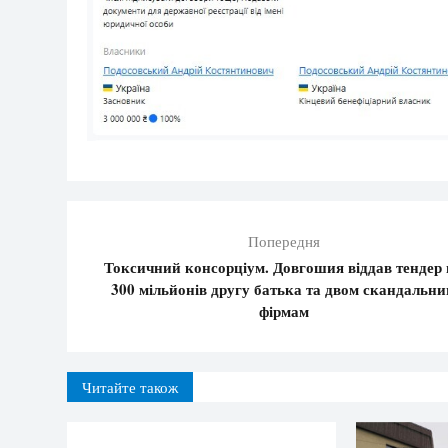
Попередня
Токсичний консорціум. Довгошия віддав тендер 
300 мільйонів другу батька та двом скандальн
фірмам
Читайте також