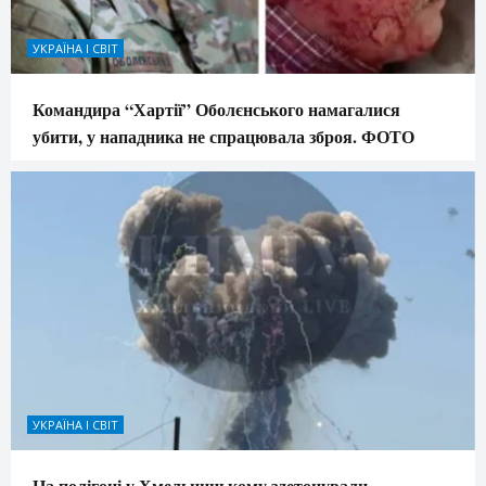
УКРАЇНА І СВІТ
Командира “Хартії” Оболєнського намагалися
убити, у нападника не спрацювала зброя. ФОТО
УКРАЇНА І СВІТ
На полігоні у Хмельницькому здетонували