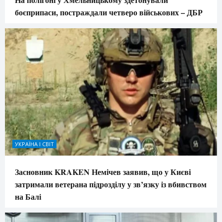
боєприпаси, постраждали четверо військових – ДБР
УКРАЇНА І СВІТ
Засновник KRAKEN Немічев заявив, що у Києві
затримали ветерана підрозділу у зв’язку із вбивством
на Балі