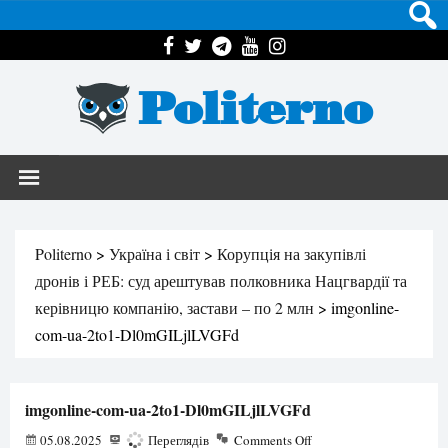
Politerno
Politerno
>
Україна і світ
>
Корупція на закупівлі
дронів і РЕБ: суд арештував полковника Нацгвардії та
керівницю компанію, застави – по 2 млн
>
imgonline-
com-ua-2to1-Dl0mGILjlLVGFd
imgonline-com-ua-2to1-Dl0mGILjlLVGFd
05.08.2025
176
Переглядів
Comments Off