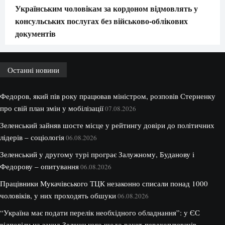
Українським чоловікам за кордоном відмовлять у
консульських послугах без військово-облікових
документів
Останні новини
Федоров, який пів року працював міністром, розповів Стерненку
про свій план змін у мобілізації
07.08.2026
Зеленський зайняв шосте місце у рейтингу довіри до політичних
лідерів – соціологія
06.08.2026
Зеленський у другому турі програє Залужному, Буданову і
Федорову – опитування
06.08.2026
Працівники Мукачівського ТЦК незаконно списали понад 1000
чоловіків, у них проходять обшуки
06.08.2026
“Україна має подати перелік необхідного обладнання”: у ЄС
відповіли на закид Зеленського щодо ракет-перехоплювачів