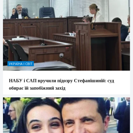
УКРАЇНА І СВІТ
НАБУ і САП вручили підозру Стефанішиній: суд
обирає їй запобіжний захід