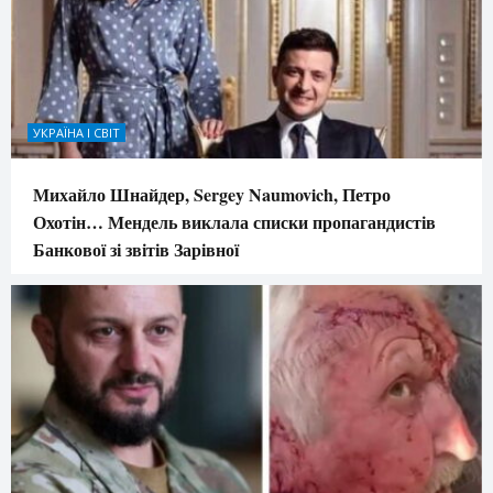
УКРАЇНА І СВІТ
Михайло Шнайдер, Sergey Naumovich, Петро
Охотін… Мендель виклала списки пропагандистів
Банкової зі звітів Зарівної