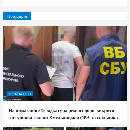
Популярні
УКРАЇНА І СВІТ
На вимаганні 5% відкату за ремонт доріг викрито
заступника голови Хмельницької ОВА та спільника