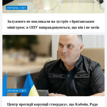
УКРАЇНА І СВІТ
Залужного не покликали на зустріч з британським
міністром; в ОПУ виправдовуються, що він і не хотів
УКРАЇНА І СВІТ
Центр протидії корупції стверджує, що Кабмін, Рада