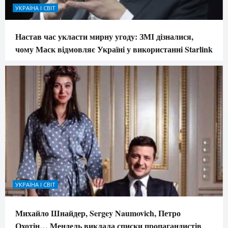
УКРАЇНА І СВІТ
Настав час укласти мирну угоду: ЗМІ дізналися,
чому Маск відмовляє Україні у використанні Starlink
УКРАЇНА І СВІТ
Михайло Шнайдер, Sergey Naumovich, Петро
Охотін… Мендель виклала списки пропагандистів