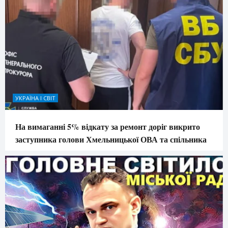
УКРАЇНА І СВІТ
На вимаганні 5% відкату за ремонт доріг викрито
заступника голови Хмельницької ОВА та спільника