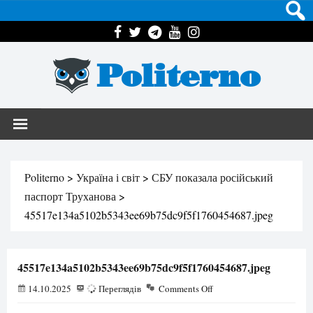
Politerno
Politerno
>
Україна і світ
>
СБУ показала російський
паспорт Труханова
>
45517e134a5102b5343ee69b75dc9f5f1760454687.jpeg
45517e134a5102b5343ee69b75dc9f5f1760454687.jpeg
14.10.2025
59
Переглядів
Comments Off