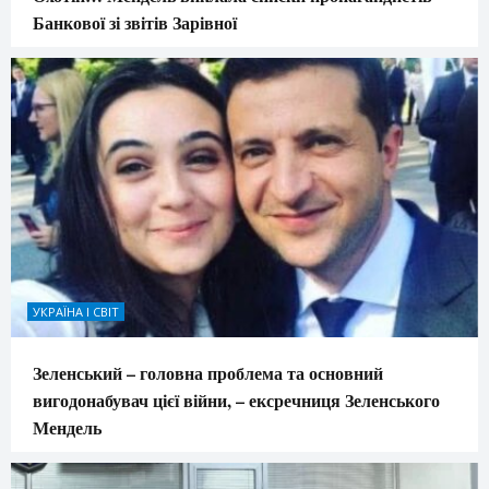
Банкової зі звітів Зарівної
УКРАЇНА І СВІТ
Зеленський – головна проблема та основний
вигодонабувач цієї війни, – ексречниця Зеленського
Мендель