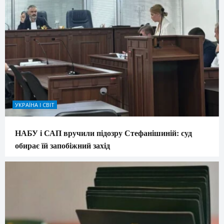
УКРАЇНА І СВІТ
НАБУ і САП вручили підозру Стефанішиній: суд
обирає їй запобіжний захід