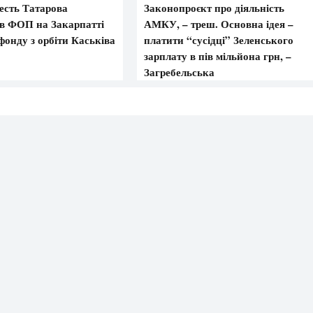
есть Татарова
Законопроєкт про діяльність
ав ФОП на Закарпатті
АМКУ, – треш. Основна ідея –
фонду з орбіти Каськіва
платити “сусідці” Зеленського
зарплату в пів мільйона грн, –
Загребельська