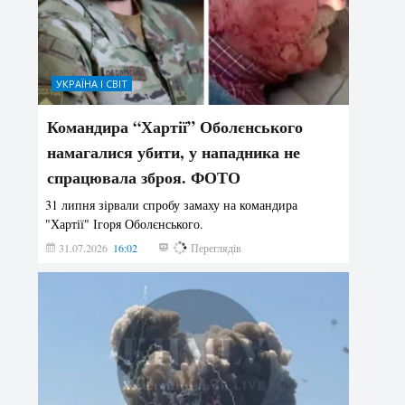
УКРАЇНА І СВІТ
Командира “Хартії” Оболєнського
намагалися убити, у нападника не
спрацювала зброя. ФОТО
31 липня зірвали спробу замаху на командира
"Хартії" Ігоря Оболєнського.
31.07.2026
16:02
187
Переглядів