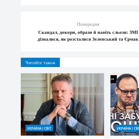
Попередня
Скандал, докори, образи й навіть сльози: ЗМІ
дізналися, як розсталися Зеленський та Єрмак
Читайте також
УКРАЇНА І СВІТ
УКРАЇНА І СВ