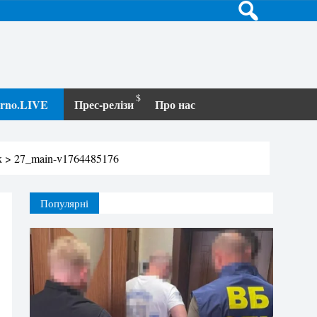
terno.LIVE
Прес-релізи
Про нас
к
>
27_main-v1764485176
Популярні