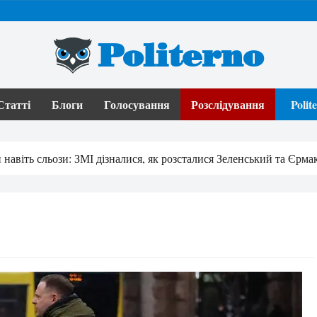
Politerno
Статті
Блоги
Голосування
Розслідування
Poli
 навіть сльози: ЗМІ дізналися, як розсталися Зеленський та Єрма