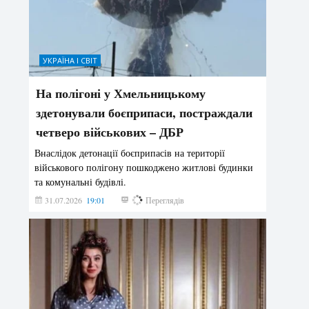
УКРАЇНА І СВІТ
На полігоні у Хмельницькому
здетонували боєприпаси, постраждали
четверо військових – ДБР
Внаслідок детонації боєприпасів на території
військового полігону пошкоджено житлові будинки
та комунальні будівлі.
31.07.2026
19:01
179
Переглядів