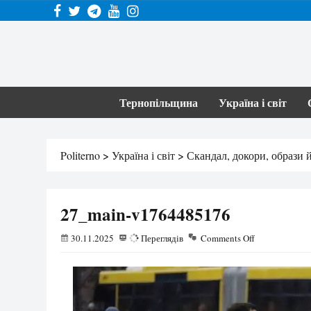
Тернопільщина
Україна і світ
Politerno
>
Україна і світ
>
Скандал, докори, образи й
27_main-v1764485176
30.11.2025
17
Переглядів
Comments Off