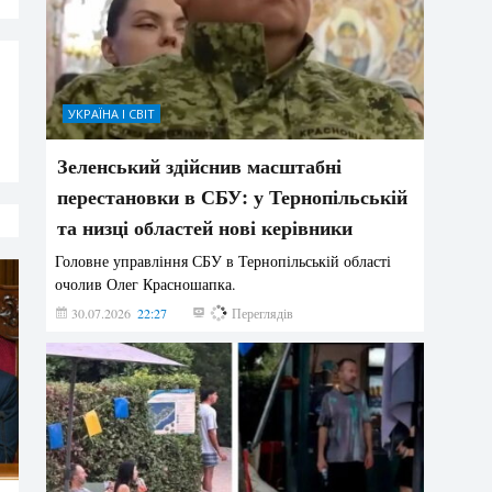
УКРАЇНА І СВІТ
Зеленський здійснив масштабні
перестановки в СБУ: у Тернопільській
та низці областей нові керівники
Головне управління СБУ в Тернопільській області
очолив Олег Красношапка.
30.07.2026
22:27
629
Переглядів