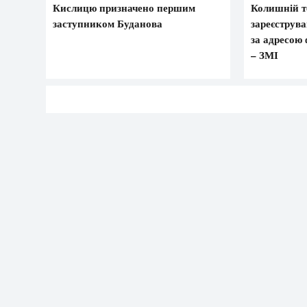
Кислицю призначено першим
Колишній т
заступником Буданова
зареєструв
за адресою 
– ЗМІ