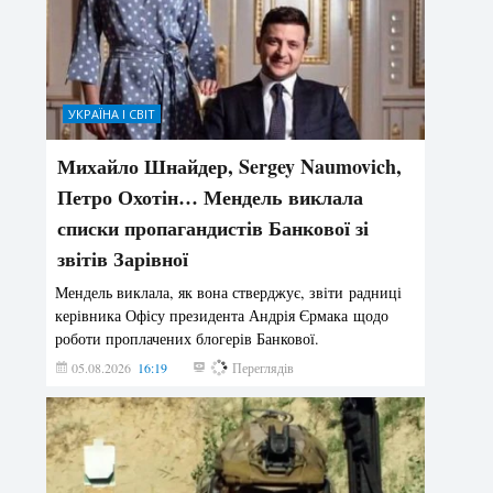
УКРАЇНА І СВІТ
Михайло Шнайдер, Sergey Naumovich,
Петро Охотін… Мендель виклала
списки пропагандистів Банкової зі
звітів Зарівної
Мендель виклала, як вона стверджує, звіти радниці
керівника Офісу президента Андрія Єрмака щодо
роботи проплачених блогерів Банкової.
05.08.2026
16:19
173
Переглядів