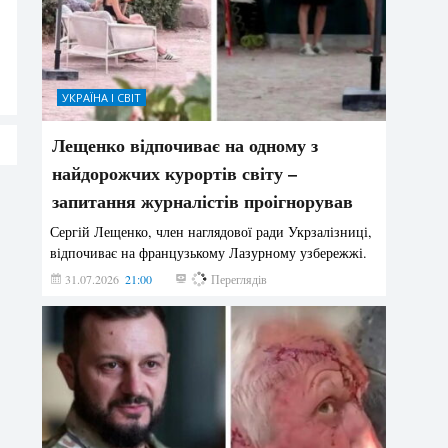
УКРАЇНА І СВІТ
Лещенко відпочиває на одному з
найдорожчих курортів світу –
запитання журналістів проігнорував
Сергій Лещенко, член наглядової ради Укрзалізниці,
відпочиває на французькому Лазурному узбережжі.
31.07.2026
21:00
204
Переглядів