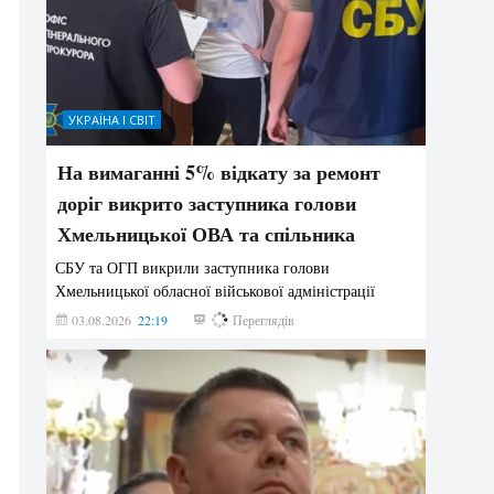
УКРАЇНА І СВІТ
На вимаганні 5% відкату за ремонт
доріг викрито заступника голови
Хмельницької ОВА та спільника
СБУ та ОГП викрили заступника голови
Хмельницької обласної військової адміністрації
03.08.2026
22:19
837
Переглядів