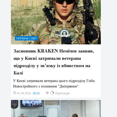
УКРАЇНА І СВІТ
Засновник KRAKEN Немічев заявив,
що у Києві затримали ветерана
підрозділу у зв’язку із вбивством на
Балі
У Києві затримали ветерана цього підрозділу Гліба
Новостройного з позивним "Дніпрянин"
01.08.2026
20:42
170
Переглядів