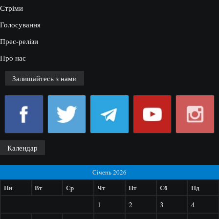
Стріми
Голосування
Прес-релізи
Про нас
Залишайтесь з нами
Календар
Січень 2026
Пн
Вт
Ср
Чт
Пт
Сб
Нд
1
2
3
4