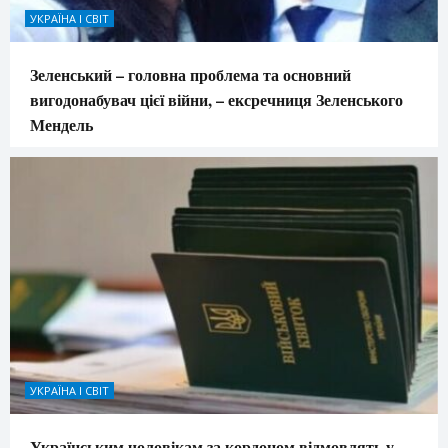
УКРАЇНА І СВІТ
Зеленський – головна проблема та основний
вигодонабувач цієї війни, – ексречниця Зеленського
Мендель
УКРАЇНА І СВІТ
Українським чоловікам за кордоном відмовлять у