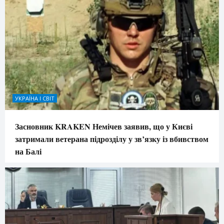
УКРАЇНА І СВІТ
Засновник KRAKEN Немічев заявив, що у Києві
затримали ветерана підрозділу у зв’язку із вбивством
на Балі