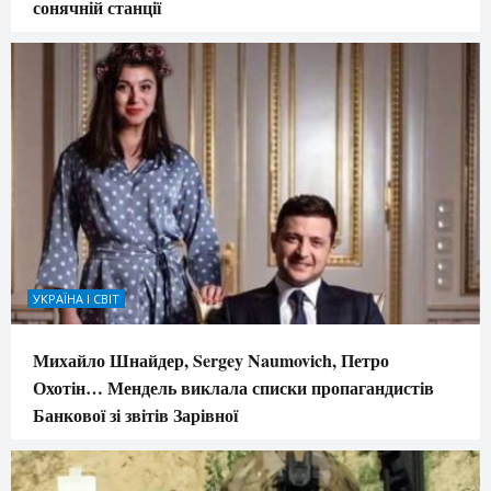
сонячній станції
УКРАЇНА І СВІТ
Михайло Шнайдер, Sergey Naumovich, Петро
Охотін… Мендель виклала списки пропагандистів
Банкової зі звітів Зарівної