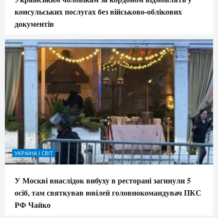
консульських послугах без військово-облікових
документів
УКРАЇНА І СВІТ
У Москві внаслідок вибуху в ресторані загинули 5
осіб, там святкував ювілей головнокомандувач ПКС
РФ Чайко