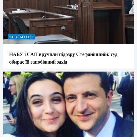
УКРАЇНА І СВІТ
НАБУ і САП вручили підозру Стефанішиній: суд
обирає їй запобіжний захід