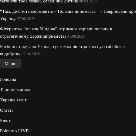
загинули троє людей, серед них дитина
08.08.2026
“Там, де б’ють московитів – Польща допомагає”, – Навроцький про
Україну
07.08.2026
Фігурантка “плівок Міндіча” отримала керівну посаду в
стратегічному держпідприємстві
07.08.2026
Росіяни атакували Укрнафту: компанія втратила суттєві обсяги
видобутку
07.08.2026
Меню
Головна
Тернопільщина
Україна і світ
Статті
Блоги
Politerno.LIVE