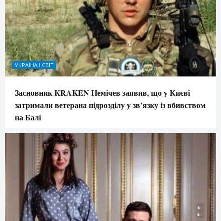
УКРАЇНА І СВІТ
Засновник KRAKEN Немічев заявив, що у Києві
затримали ветерана підрозділу у зв’язку із вбивством
на Балі