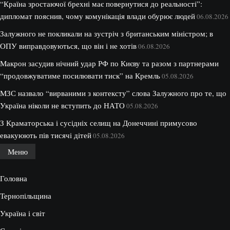
“Країна зростаючої брехні має повернутися до реальності”:
дипломат пояснив, чому комунікація влади обурює людей
06.08.2026
Залужного не покликали на зустріч з британським міністром; в
ОПУ виправдовуються, що він і не хотів
06.08.2026
Макрон засудив нічний удар РФ по Києву та разом з партнерами
“продовжуватиме посилювати тиск” на Кремль
05.08.2026
МЗС назвало “вирваними з контексту” слова Залужного про те, що
Україна ніколи не вступить до НАТО
05.08.2026
З Краматорська і сусідніх селищ на Донеччині примусово
евакуюють пів тисячі дітей
05.08.2026
Меню
Головна
Тернопільщина
Україна і світ