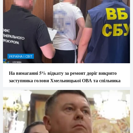
УКРАЇНА І СВІТ
На вимаганні 5% відкату за ремонт доріг викрито
заступника голови Хмельницької ОВА та спільника