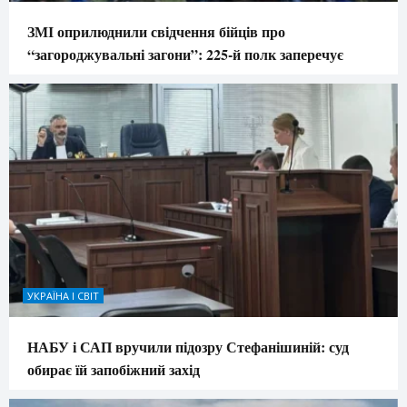
ЗМІ оприлюднили свідчення бійців про
“загороджувальні загони”: 225-й полк заперечує
УКРАЇНА І СВІТ
НАБУ і САП вручили підозру Стефанішиній: суд
обирає їй запобіжний захід