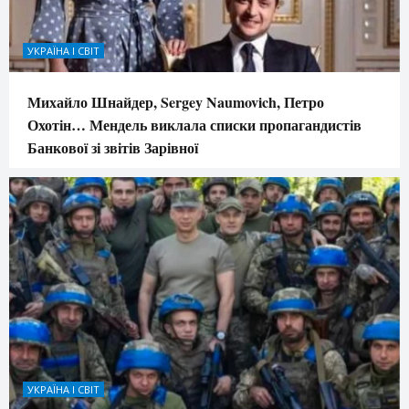
УКРАЇНА І СВІТ
Михайло Шнайдер, Sergey Naumovich, Петро
Охотін… Мендель виклала списки пропагандистів
Банкової зі звітів Зарівної
УКРАЇНА І СВІТ