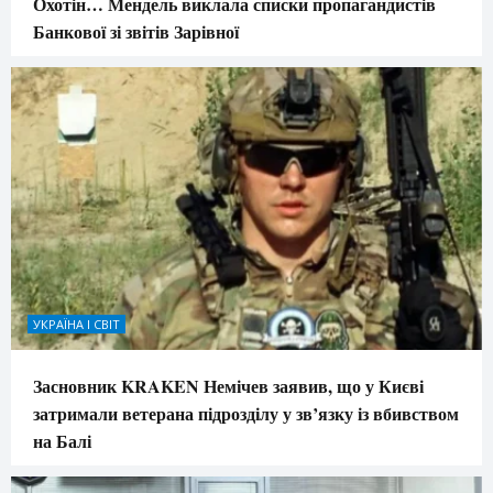
Охотін… Мендель виклала списки пропагандистів
Банкової зі звітів Зарівної
УКРАЇНА І СВІТ
Засновник KRAKEN Немічев заявив, що у Києві
затримали ветерана підрозділу у зв’язку із вбивством
на Балі