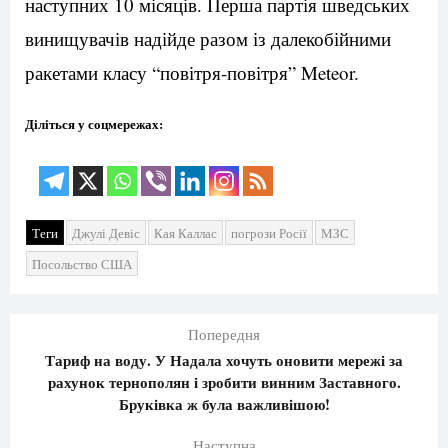
наступних 10 місяців. Перша партія шведських
винищувачів надійде разом із далекобійними
ракетами класу “повітря-повітря” Meteor.
Діліться у соцмережах:
Теги
Джулі Девіс
Кая Каллас
погрози Росії
МЗС
Посольство США
Попередня
Тариф на воду. У Надала хочуть оновити мережі за
рахунок тернополян і зробити винним Заставного.
Бруківка ж була важливішою!
Наступна