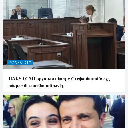
УКРАЇНА І СВІТ
НАБУ і САП вручили підозру Стефанішиній: суд
обирає їй запобіжний захід