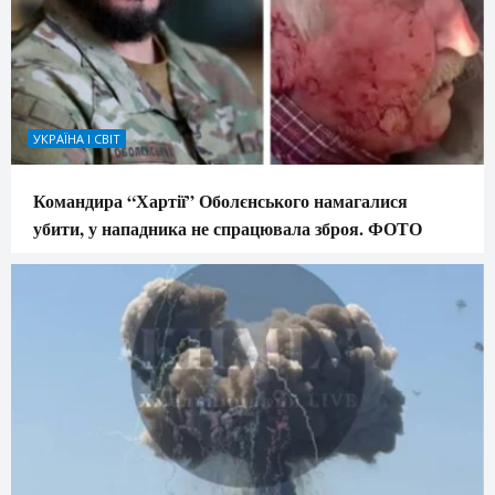
УКРАЇНА І СВІТ
Командира “Хартії” Оболєнського намагалися
убити, у нападника не спрацювала зброя. ФОТО