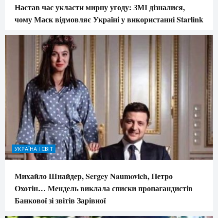
Настав час укласти мирну угоду: ЗМІ дізналися,
чому Маск відмовляє Україні у використанні Starlink
УКРАЇНА І СВІТ
Михайло Шнайдер, Sergey Naumovich, Петро
Охотін… Мендель виклала списки пропагандистів
Банкової зі звітів Зарівної