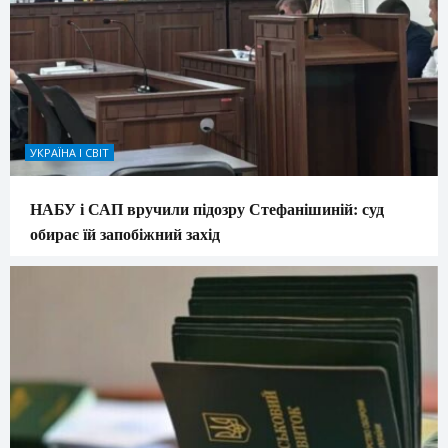
УКРАЇНА І СВІТ
НАБУ і САП вручили підозру Стефанішиній: суд
обирає їй запобіжний захід