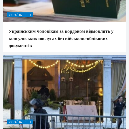
УКРАЇНА І СВІТ
Українським чоловікам за кордоном відмовлять у
консульських послугах без військово-облікових
документів
УКРАЇНА І СВІТ