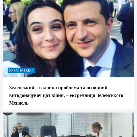
УКРАЇНА І СВІТ
Зеленський – головна проблема та основний
вигодонабувач цієї війни, – ексречниця Зеленського
Мендель