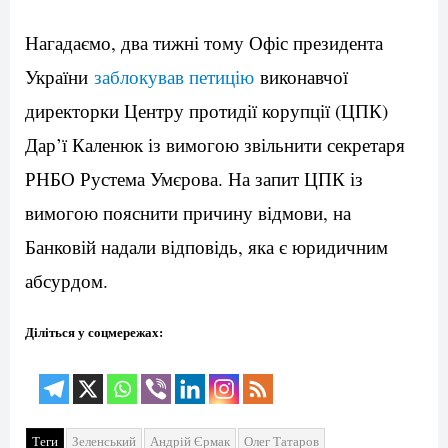
Нагадаємо, два тижні тому Офіс президента
України
заблокував петицію
виконавчої
директорки Центру протидії корупції (ЦПК)
Дар’ї Каленюк із вимогою звільнити секретаря
РНБО Рустема Умєрова. На запит ЦПК із
вимогою пояснити причину відмови, на
Банковій надали відповідь, яка є юридичним
абсурдом.
Діліться у соцмережах:
Теги
Зеленський
Андрій Єрмак
Олег Татаров