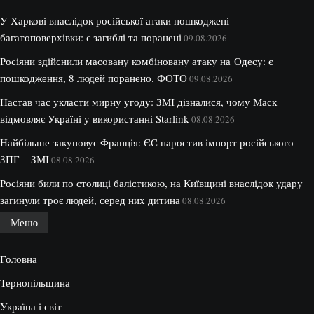
У Харкові внаслідок російської атаки пошкоджені
багатоповерхівки: є загиблі та поранені
09.08.2026
Росіяни здійснили масовану комбіновану атаку на Одесу: є
пошкодження, 8 людей поранено. ФОТО
09.08.2026
Настав час укласти мирну угоду: ЗМІ дізналися, чому Маск
відмовляє Україні у використанні Starlink
08.08.2026
Найбільше закуповує Франція: ЄС наростив імпорт російського
ЗПГ – ЗМІ
08.08.2026
Росіяни били по столиці балістикою, на Київщині внаслідок удару
загинули троє людей, серед них дитина
08.08.2026
Меню
Головна
Тернопільщина
Україна і світ