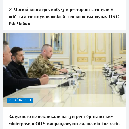
У Москві внаслідок вибуху в ресторані загинули 5
осіб, там святкував ювілей головнокомандувач ПКС
РФ Чайко
УКРАЇНА І СВІТ
Залужного не покликали на зустріч з британським
міністром; в ОПУ виправдовуються, що він і не хотів