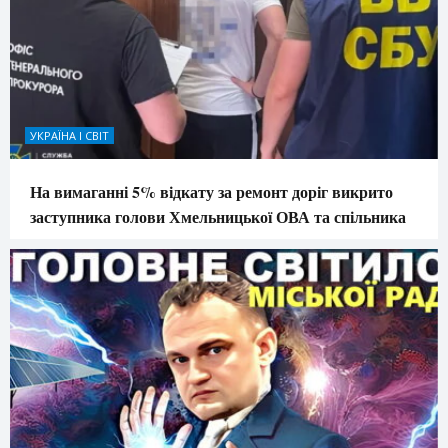
УКРАЇНА І СВІТ
На вимаганні 5% відкату за ремонт доріг викрито
заступника голови Хмельницької ОВА та спільника