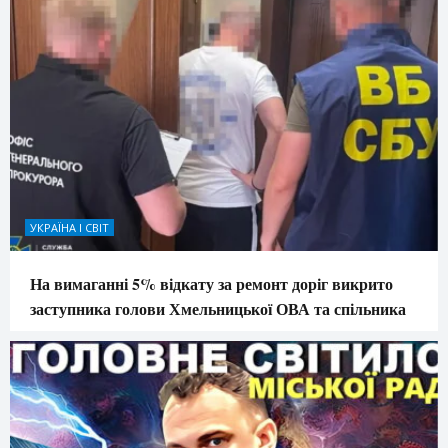
УКРАЇНА І СВІТ
На вимаганні 5% відкату за ремонт доріг викрито
заступника голови Хмельницької ОВА та спільника