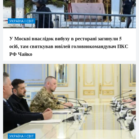
УКРАЇНА І СВІТ
У Москві внаслідок вибуху в ресторані загинули 5
осіб, там святкував ювілей головнокомандувач ПКС
РФ Чайко
УКРАЇНА І СВІТ