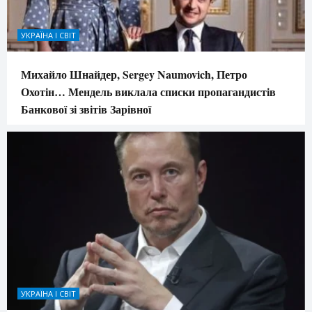
УКРАЇНА І СВІТ
Михайло Шнайдер, Sergey Naumovich, Петро
Охотін… Мендель виклала списки пропагандистів
Банкової зі звітів Зарівної
УКРАЇНА І СВІТ