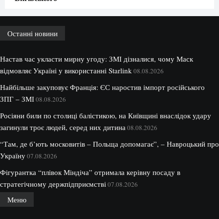
Останні новини
Настав час укласти мирну угоду: ЗМІ дізналися, чому Маск
відмовляє Україні у використанні Starlink
08.08.2026
Найбільше закуповує Франція: ЄС наростив імпорт російського
ЗПГ – ЗМІ
08.08.2026
Росіяни били по столиці балістикою, на Київщині внаслідок удару
загинули троє людей, серед них дитина
08.08.2026
“Там, де б’ють московитів – Польща допомагає”, – Навроцький про
Україну
07.08.2026
Фігурантка “плівок Міндіча” отримала керівну посаду в
стратегічному держпідприємстві
07.08.2026
Меню