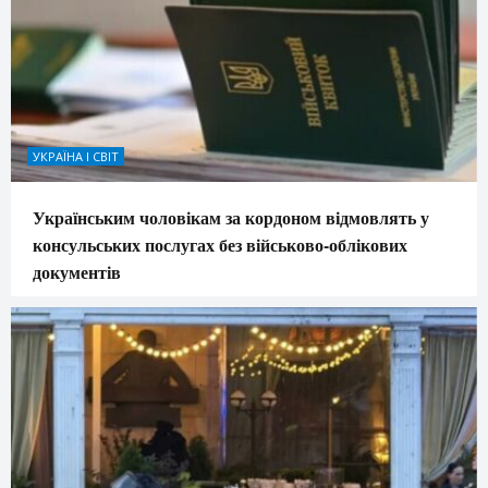
УКРАЇНА І СВІТ
Українським чоловікам за кордоном відмовлять у
консульських послугах без військово-облікових
документів