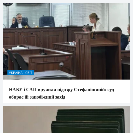
УКРАЇНА І СВІТ
НАБУ і САП вручили підозру Стефанішиній: суд
обирає їй запобіжний захід