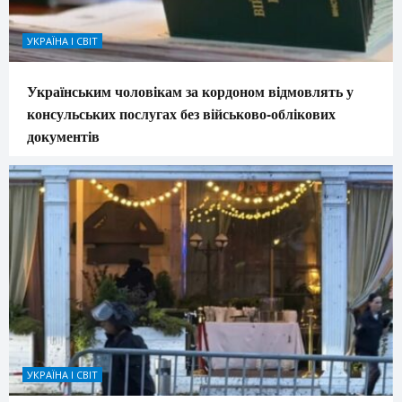
УКРАЇНА І СВІТ
Українським чоловікам за кордоном відмовлять у
консульських послугах без військово-облікових
документів
УКРАЇНА І СВІТ