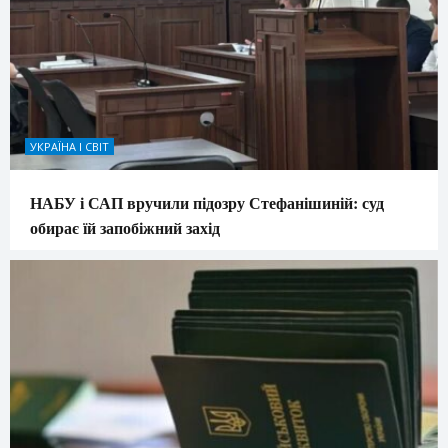
УКРАЇНА І СВІТ
НАБУ і САП вручили підозру Стефанішиній: суд
обирає їй запобіжний захід