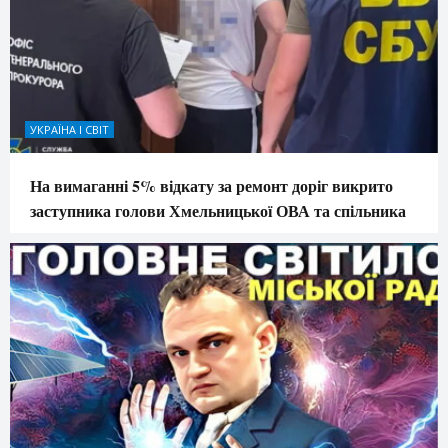
УКРАЇНА І СВІТ
На вимаганні 5% відкату за ремонт доріг викрито
заступника голови Хмельницької ОВА та спільника