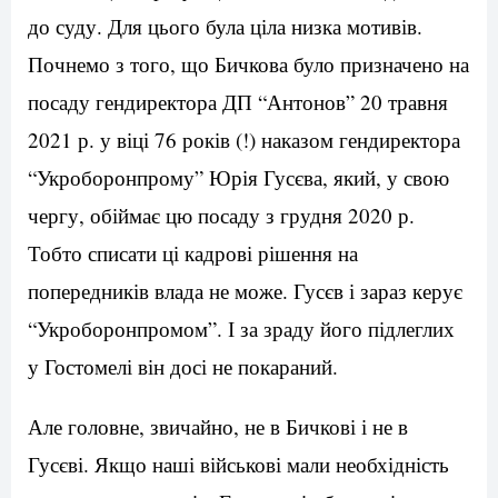
до суду. Для цього була ціла низка мотивів.
Почнемо з того, що Бичкова було призначено на
посаду гендиректора ДП “Антонов” 20 травня
2021 р. у віці 76 років (!) наказом гендиректора
“Укроборонпрому” Юрія Гусєва, який, у свою
чергу, обіймає цю посаду з грудня 2020 р.
Тобто списати ці кадрові рішення на
попередників влада не може. Гусєв і зараз керує
“Укроборонпромом”. І за зраду його підлеглих
у Гостомелі він досі не покараний.
Але головне, звичайно, не в Бичкові і не в
Гусєві. Якщо наші військові мали необхідність