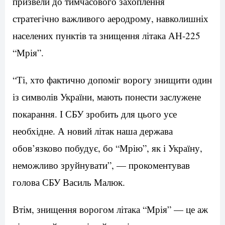
призвели до тимчасового захоплення
стратегічно важливого аеродрому, навколишніх
населених пунктів та знищення літака АН-225
“Мрія”.
“Ті, хто фактично допоміг ворогу знищити один
із символів України, мають понести заслужене
покарання. І СБУ зробить для цього усе
необхідне. А новий літак наша держава
обов’язково побудує, бо “Мрію”, як і Україну,
неможливо зруйнувати”, — прокоментував
голова СБУ Василь Малюк.
Втім, знищення ворогом літака “Мрія” — це аж