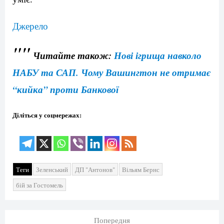
Джерело
""
Читайте також:
Нові ігрища навколо
НАБУ та САП. Чому Вашингтон не отримає
“кийка” проти Банкової
Діліться у соцмережах:
Теги
Зеленський
ДП "Антонов"
Вільям Бернс
бій за Гостомель
Попередня