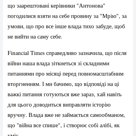
що заарештовані керівники "Антонова"
погодилися взяти на себе провину за "Мрію", за
умови, що про все інше влада тихо забуде, щоб
не вийти на саму себе.
Financial Times справедливо зазначила, що після
війни наша влада зіткнеться зі складними
питаннями про місяці перед повномасштабним
вторгненням. І ми бачимо, що відповіді на ці
важкі питання готуються вже зараз, хай навіть
для цього доводиться виправляти історію
вручну. Влада вже не займається самообманом,
що "війна все спише", і створює собі алібі, як
уміє.