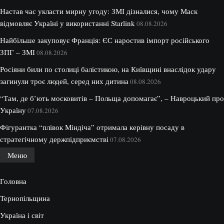
Настав час укласти мирну угоду: ЗМІ дізналися, чому Маск
відмовляє Україні у використанні Starlink
08.08.2026
Найбільше закуповує Франція: ЄС наростив імпорт російського
ЗПГ – ЗМІ
08.08.2026
Росіяни били по столиці балістикою, на Київщині внаслідок удару
загинули троє людей, серед них дитина
08.08.2026
“Там, де б’ють московитів – Польща допомагає”, – Навроцький про
Україну
07.08.2026
Фігурантка “плівок Міндіча” отримала керівну посаду в
стратегічному держпідприємстві
07.08.2026
Меню
Головна
Тернопільщина
Україна і світ