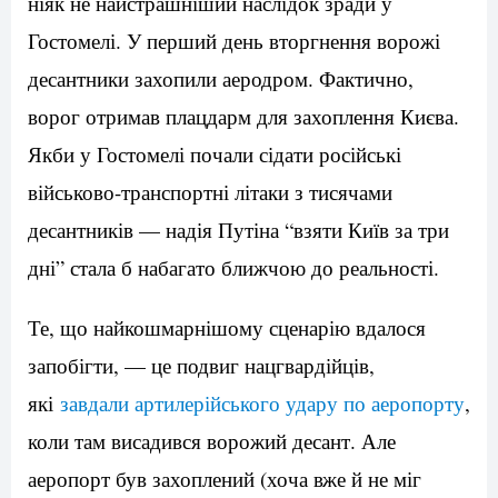
ніяк не найстрашніший наслідок зради у
Гостомелі. У перший день вторгнення ворожі
десантники захопили аеродром. Фактично,
ворог отримав плацдарм для захоплення Києва.
Якби у Гостомелі почали сідати російські
військово-транспортні літаки з тисячами
десантників — надія Путіна “взяти Київ за три
дні” стала б набагато ближчою до реальності.
Те, що найкошмарнішому сценарію вдалося
запобігти, — це подвиг нацгвардійців,
які
завдали артилерійського удару по аеропорту
,
коли там висадився ворожий десант. Але
аеропорт був захоплений (хоча вже й не міг