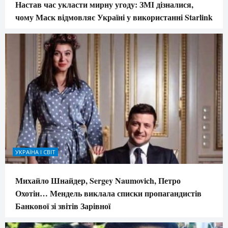
Настав час укласти мирну угоду: ЗМІ дізналися,
чому Маск відмовляє Україні у використанні Starlink
УКРАЇНА І СВІТ
Михайло Шнайдер, Sergey Naumovich, Петро
Охотін… Мендель виклала списки пропагандистів
Банкової зі звітів Зарівної