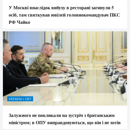
У Москві внаслідок вибуху в ресторані загинули 5
осіб, там святкував ювілей головнокомандувач ПКС
РФ Чайко
УКРАЇНА І СВІТ
Залужного не покликали на зустріч з британським
міністром; в ОПУ виправдовуються, що він і не хотів