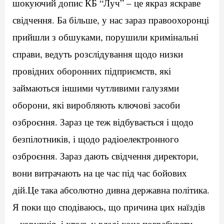
шокуючий допис КБ “Луч” – це якраз яскраве
свідчення. Ба більше, у нас зараз правоохоронці
прийшли з обшуками, порушили кримінальні
справи, ведуть розслідування щодо низки
провідних оборонних підприємств, які
займаються іншими чутливими галузями
оборони, які виробляють ключові засоби
озброєння. Зараз це теж відбувається і щодо
безпілотників, і щодо радіоелектронного
озброєння. Зараз дають свідчення директори,
вони витрачають на це час під час бойових
дій.Це така абсолютно дивна державна політика.
Я поки що сподіваюсь, що причина цих наїздів
– корупція, і хтось у владі хоче пограбувати