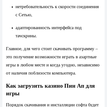
нетребовательность к скорости соединения
с Сетью,
адаптированность интерфейса под
тачскрины.
Главное, для чего стоит скачивать программу –
это получение возможности играть в азартные
игры в любом месте и когда угодно, независимо
от наличия поблизости компьютера.
Как загрузить казино Пин Ап для
игры
Порядок скачивания и инсталляции софта будет