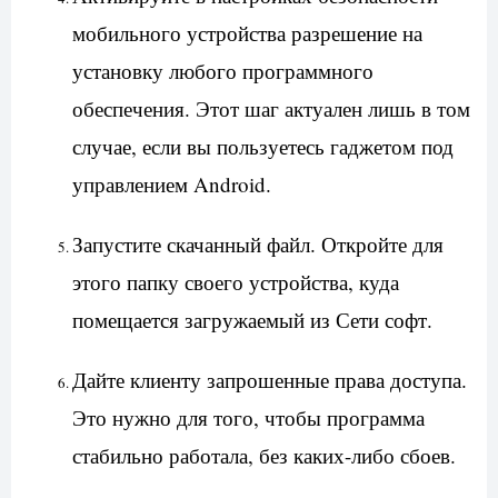
мобильного устройства разрешение на
установку любого программного
обеспечения. Этот шаг актуален лишь в том
случае, если вы пользуетесь гаджетом под
управлением Android.
Запустите скачанный файл. Откройте для
этого папку своего устройства, куда
помещается загружаемый из Сети софт.
Дайте клиенту запрошенные права доступа.
Это нужно для того, чтобы программа
стабильно работала, без каких-либо сбоев.