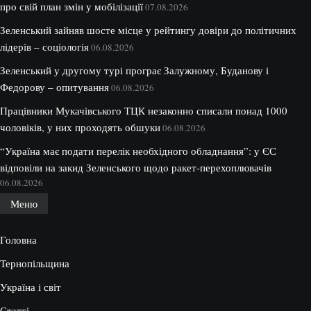
про свій план змін у мобілізації
07.08.2026
Зеленський зайняв шосте місце у рейтингу довіри до політичних
лідерів – соціологія
06.08.2026
Зеленський у другому турі програє Залужному, Буданову і
Федорову – опитування
06.08.2026
Працівники Мукачівського ТЦК незаконно списали понад 1000
чоловіків, у них проходять обшуки
06.08.2026
“Україна має подати перелік необхідного обладнання”: у ЄС
відповіли на закид Зеленського щодо ракет-перехоплювачів
06.08.2026
Меню
Головна
Тернопільщина
Україна і світ
Статті