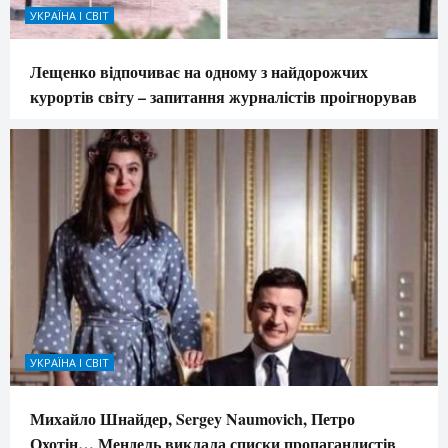
УКРАЇНА І СВІТ
Лещенко відпочиває на одному з найдорожчих
курортів світу – запитання журналістів проігнорував
УКРАЇНА І СВІТ
Михайло Шнайдер, Sergey Naumovich, Петро
Охотін… Мендель виклала списки пропагандистів