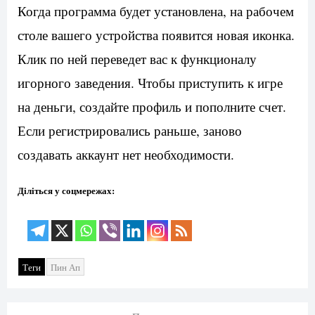
Когда программа будет установлена, на рабочем
столе вашего устройства появится новая иконка.
Клик по ней переведет вас к функционалу
игорного заведения. Чтобы приступить к игре
на деньги, создайте профиль и пополните счет.
Если регистрировались раньше, заново
создавать аккаунт нет необходимости.
Діліться у соцмережах:
Теги
Пин Ап