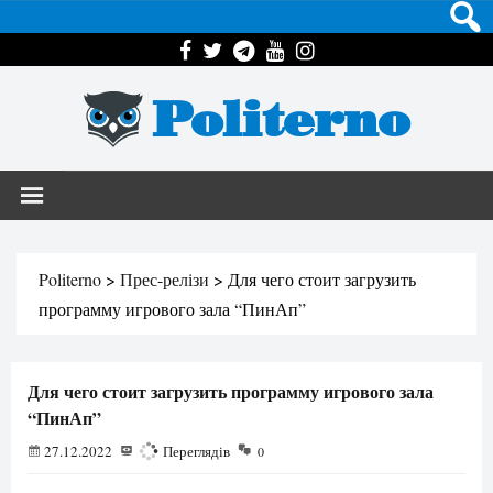
Politerno
Politerno
>
Прес-релізи
>
Для чего стоит загрузить
программу игрового зала “ПинАп”
Для чего стоит загрузить программу игрового зала
“ПинАп”
27.12.2022
579
Переглядів
0