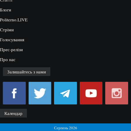
Блоги
Politerno.LIVE
Стріми
Голосування
Прес-релізи
Про нас
Залишайтесь з нами
Календар
Серпень 2026