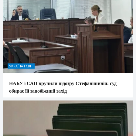
УКРАЇНА І СВІТ
НАБУ і САП вручили підозру Стефанішиній: суд
обирає їй запобіжний захід