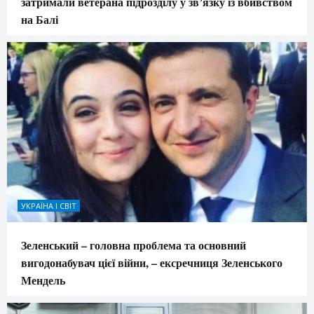
затримали ветерана підрозділу у зв’язку із вбивством
на Балі
УКРАЇНА І СВІТ
Зеленський – головна проблема та основний
вигодонабувач цієї війни, – ексречниця Зеленського
Мендель