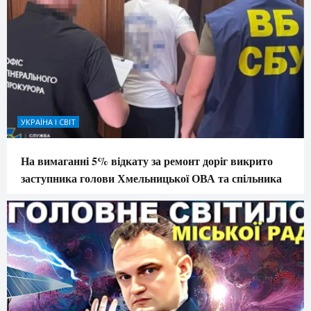
УКРАЇНА І СВІТ
На вимаганні 5% відкату за ремонт доріг викрито
заступника голови Хмельницької ОВА та спільника