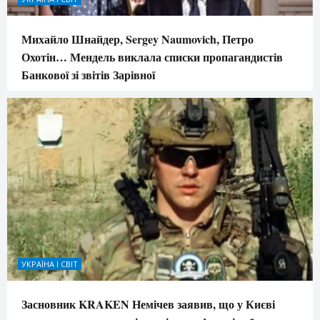
Михайло Шнайдер, Sergey Naumovich, Петро
Охотін… Мендель виклала списки пропагандистів
Банкової зі звітів Зарівної
УКРАЇНА І СВІТ
Засновник KRAKEN Немічев заявив, що у Києві