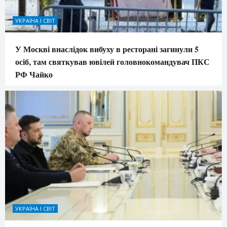
УКРАЇНА І СВІТ
У Москві внаслідок вибуху в ресторані загинули 5
осіб, там святкував ювілей головнокомандувач ПКС
РФ Чайко
УКРАЇНА І СВІТ