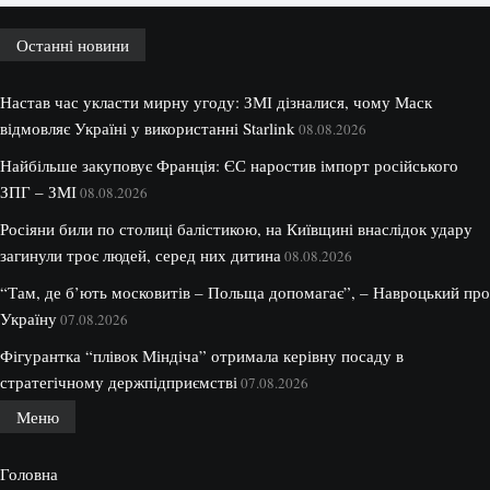
Останні новини
Настав час укласти мирну угоду: ЗМІ дізналися, чому Маск
відмовляє Україні у використанні Starlink
08.08.2026
Найбільше закуповує Франція: ЄС наростив імпорт російського
ЗПГ – ЗМІ
08.08.2026
Росіяни били по столиці балістикою, на Київщині внаслідок удару
загинули троє людей, серед них дитина
08.08.2026
“Там, де б’ють московитів – Польща допомагає”, – Навроцький про
Україну
07.08.2026
Фігурантка “плівок Міндіча” отримала керівну посаду в
стратегічному держпідприємстві
07.08.2026
Меню
Головна