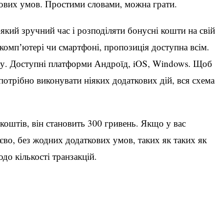
ткових умов. Простими словами, можна грати.
кий зручний час і розподіляти бонусні кошти на свій
 компʼютері чи смартфоні, пропозиція доступна всім.
йту. Доступні платформи Андроїд, iOS, Windows. Щоб
потрібно виконувати ніяких додаткових дій, вся схема
коштів, він становить 300 гривень. Якщо у вас
тєво, без жодних додаткових умов, таких як таких як
до кількості транзакцій.