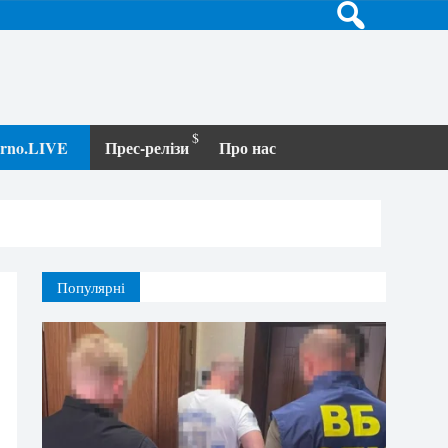
terno.LIVE
Прес-релізи
Про нас
Популярні