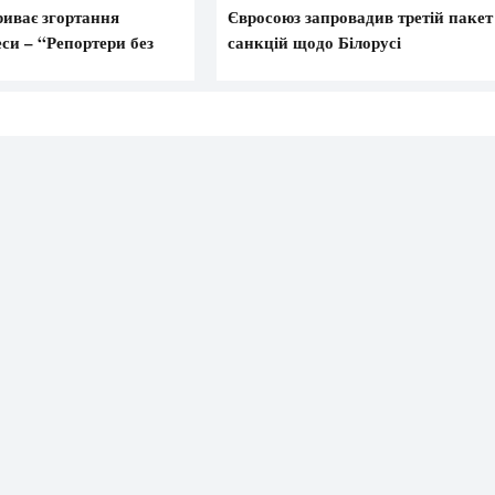
риває згортання
Євросоюз запровадив третій пакет
си – “Репортери без
санкцій щодо Білорусі