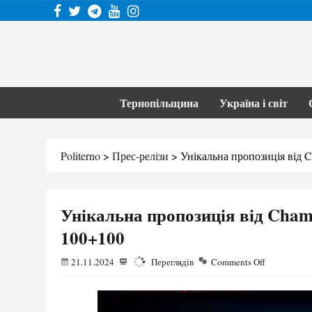
Тернопільщина
Україна і світ
Politerno
>
Прес-релізи
>
Унікальна пропозиція від 
Унікальна пропозиція від Cham
100+100
21.11.2024
5379
Переглядів
Comments Off