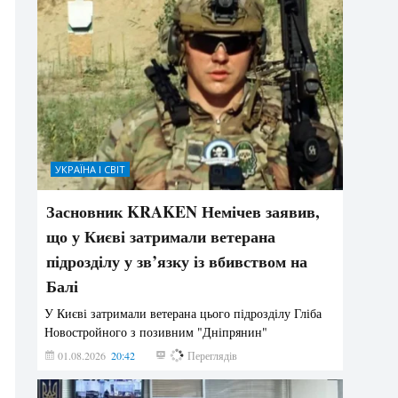
УКРАЇНА І СВІТ
Засновник KRAKEN Немічев заявив,
що у Києві затримали ветерана
підрозділу у зв’язку із вбивством на
Балі
У Києві затримали ветерана цього підрозділу Гліба
Новостройного з позивним "Дніпрянин"
01.08.2026
20:42
193
Переглядів