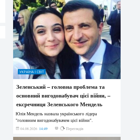
УКРАЇНА І СВІТ
Зеленський – головна проблема та
основний вигодонабувач цієї війни, –
ексречниця Зеленського Мендель
Юлія Мендель назвала українського лідера
"головним вигодонабувачем цієї війни".
04.08.2026
14:49
156
Переглядів