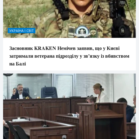
УКРАЇНА І СВІТ
Засновник KRAKEN Немічев заявив, що у Києві
затримали ветерана підрозділу у зв’язку із вбивством
на Балі