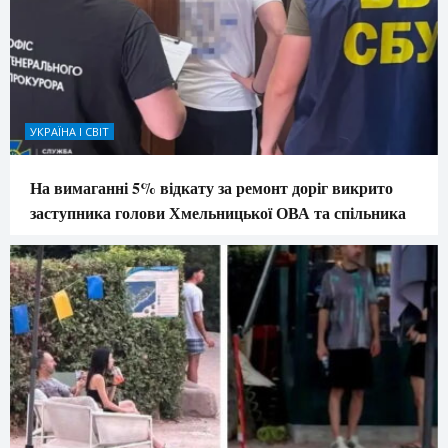
УКРАЇНА І СВІТ
На вимаганні 5% відкату за ремонт доріг викрито
заступника голови Хмельницької ОВА та спільника