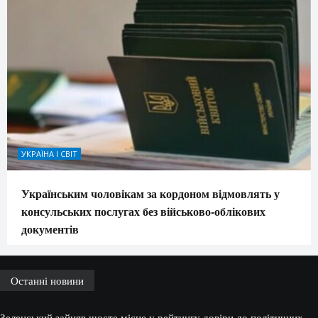
УКРАЇНА І СВІТ
Українським чоловікам за кордоном відмовлять у
консульських послугах без військово-облікових
документів
Останні новини
Зеленський зайняв шосте місце у рейтингу довіри до політичних