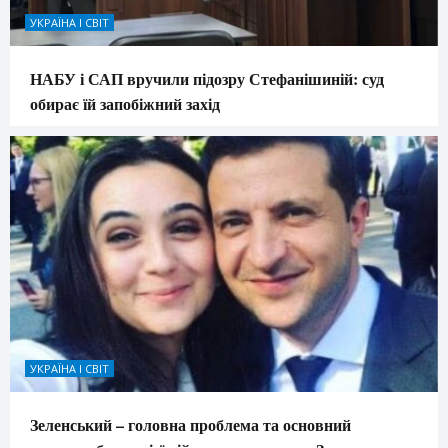
УКРАЇНА І СВІТ
НАБУ і САП вручили підозру Стефанішиній: суд
обирає їй запобіжний захід
УКРАЇНА І СВІТ
Зеленський – головна проблема та основний