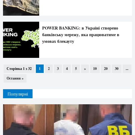
POWER BANKING: в Україні створено
банківську мережу, яка працюватиме в
умовах блекауту
Сторінка 1 з 32
1
2
3
4
5
»
10
20
30
...
Остання »
Популярні