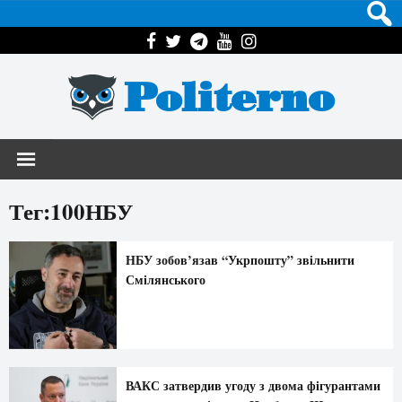
Politerno
Тег:100НБУ
НБУ зобов’язав “Укрпошту” звільнити
Смілянського
ВАКС затвердив угоду з двома фігурантами