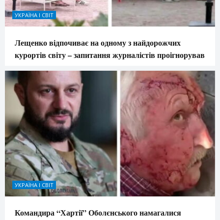
УКРАЇНА І СВІТ
Лещенко відпочиває на одному з найдорожчих
курортів світу – запитання журналістів проігнорував
УКРАЇНА І СВІТ
Командира “Хартії” Оболєнського намагалися