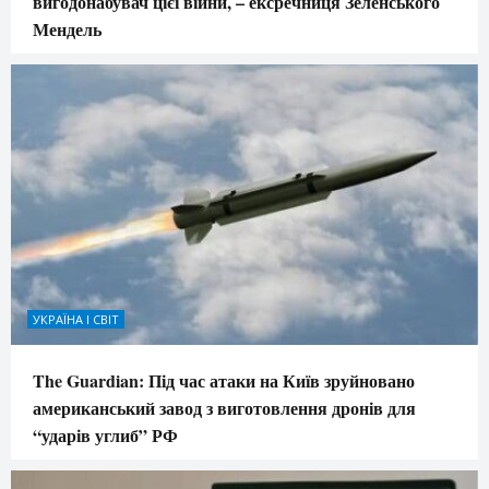
вигодонабувач цієї війни, – ексречниця Зеленського
Мендель
УКРАЇНА І СВІТ
The Guardian: Під час атаки на Київ зруйновано
американський завод з виготовлення дронів для
“ударів углиб” РФ