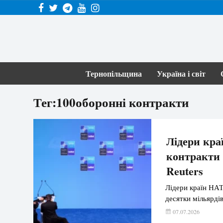
Тернопільщина
Україна і світ
Тег:100оборонні контракти
Лідери кра
контракти 
Reuters
Лідери країн НАТ
десятки мільярді
07.07.2026