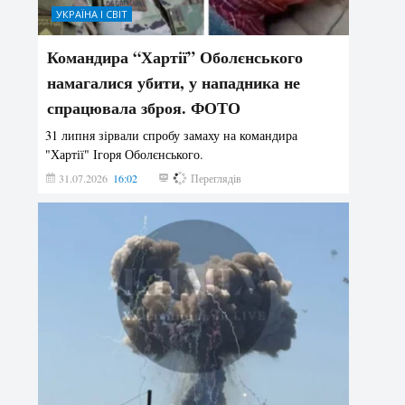
УКРАЇНА І СВІТ
Командира “Хартії” Оболєнського
намагалися убити, у нападника не
спрацювала зброя. ФОТО
31 липня зірвали спробу замаху на командира
"Хартії" Ігоря Оболєнського.
31.07.2026
16:02
187
Переглядів