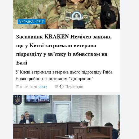
УКРАЇНА І СВІТ
Засновник KRAKEN Немічев заявив,
що у Києві затримали ветерана
підрозділу у зв’язку із вбивством на
Балі
У Києві затримали ветерана цього підрозділу Гліба
Новостройного з позивним "Дніпрянин"
01.08.2026
20:42
170
Переглядів