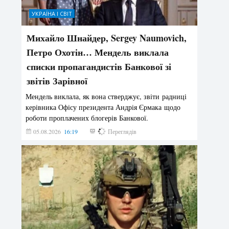
УКРАЇНА І СВІТ
Михайло Шнайдер, Sergey Naumovich,
Петро Охотін… Мендель виклала
списки пропагандистів Банкової зі
звітів Зарівної
Мендель виклала, як вона стверджує, звіти радниці
керівника Офісу президента Андрія Єрмака щодо
роботи проплачених блогерів Банкової.
05.08.2026
16:19
173
Переглядів