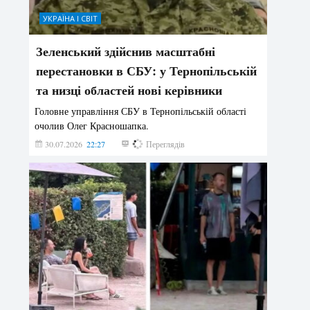
УКРАЇНА І СВІТ
Зеленський здійснив масштабні
перестановки в СБУ: у Тернопільській
та низці областей нові керівники
Головне управління СБУ в Тернопільській області
очолив Олег Красношапка.
30.07.2026
22:27
629
Переглядів