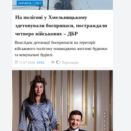
УКРАЇНА І СВІТ
На полігоні у Хмельницькому
здетонували боєприпаси, постраждали
четверо військових – ДБР
Внаслідок детонації боєприпасів на території
військового полігону пошкоджено житлові будинки
та комунальні будівлі.
31.07.2026
19:01
179
Переглядів