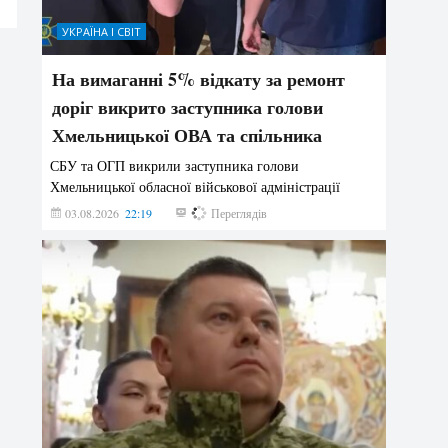
УКРАЇНА І СВІТ
На вимаганні 5% відкату за ремонт
доріг викрито заступника голови
Хмельницької ОВА та спільника
СБУ та ОГП викрили заступника голови
Хмельницької обласної військової адміністрації
03.08.2026
22:19
837
Переглядів