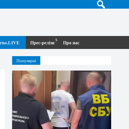
terno.LIVE
Прес-релізи
Про нас
Популярні