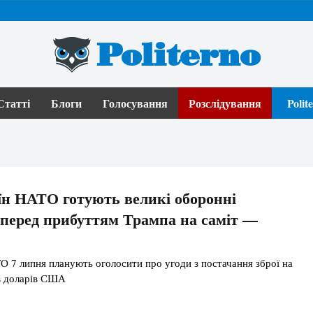
Politerno
Статті
Блоги
Голосування
Розслідування
Poli
їн НАТО готують великі оборонні
перед прибуттям Трампа на саміт —
О 7 липня планують оголосити про угоди з постачання зброї на
в доларів США