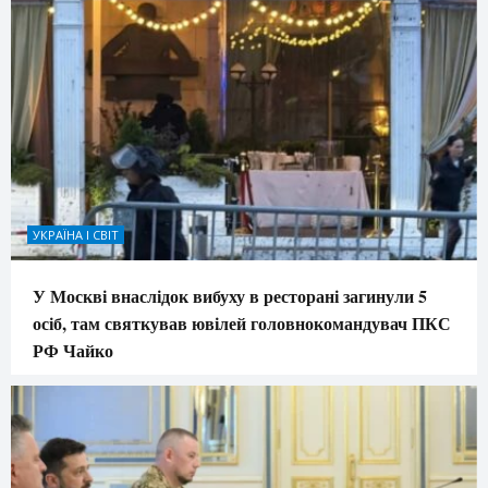
УКРАЇНА І СВІТ
У Москві внаслідок вибуху в ресторані загинули 5
осіб, там святкував ювілей головнокомандувач ПКС
РФ Чайко