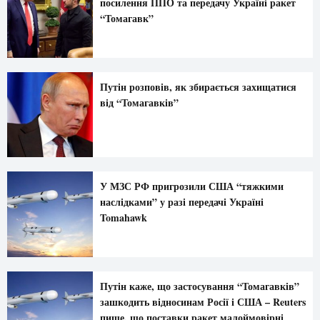
посилення ППО та передачу Україні ракет
“Томагавк”
Путін розповів, як збирається захищатися
від “Томагавків”
У МЗС РФ пригрозили США “тяжкими
наслідками” у разі передачі Україні
Tomahawk
Путін каже, що застосування “Томагавків”
зашкодить відносинам Росії і США – Reuters
пише, що поставки ракет малоймовірні