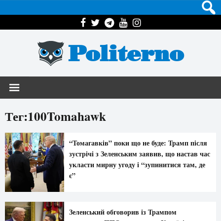
Politerno
Тег:100Tomahawk
“Томагавків” поки що не буде: Трамп після
зустрічі з Зеленським заявив, що настав час
укласти мирну угоду і “зупинитися там, де
є”
Зеленський обговорив із Трампом