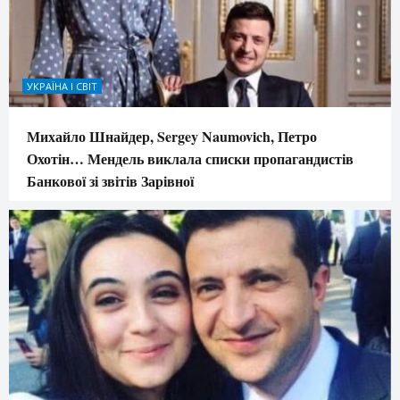
УКРАЇНА І СВІТ
Михайло Шнайдер, Sergey Naumovich, Петро
Охотін… Мендель виклала списки пропагандистів
Банкової зі звітів Зарівної