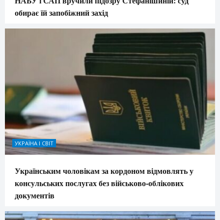
НАБУ і САП вручили підозру Стефанішиній: суд
обирає їй запобіжний захід
УКРАЇНА І СВІТ
Українським чоловікам за кордоном відмовлять у
консульських послугах без військово-облікових
документів