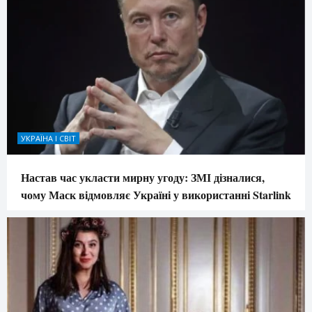
УКРАЇНА І СВІТ
Настав час укласти мирну угоду: ЗМІ дізналися,
чому Маск відмовляє Україні у використанні Starlink