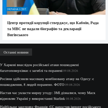
УКРАЇНА І СВІТ
Центр протидії корупції стверджує, що Кабмін, Рада
та МВС не надали біографію та декларації
Вигівського
Останні новини
У Харкові внаслідок російської атаки пошкоджені
багатоповерхівки: є загиблі та поранені
09.08.2026
Росіяни здійснили масовану комбіновану атаку на Одесу: є
пошкодження, 8 людей поранено. ФОТО
09.08.2026
Настав час укласти мирну угоду: ЗМІ дізналися, чому Маск
відмовляє Україні у використанні Starlink
08.08.2026
Найбільше закуповує Франція: ЄС наростив імпорт російського