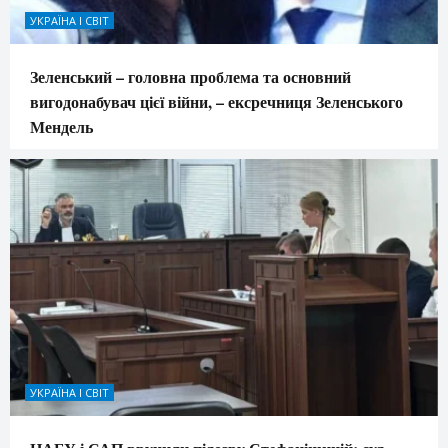
УКРАЇНА І СВІТ
Зеленський – головна проблема та основний
вигодонабувач цієї війни, – ексречниця Зеленського
Мендель
УКРАЇНА І СВІТ