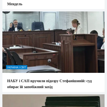
Мендель
УКРАЇНА І СВІТ
НАБУ і САП вручили підозру Стефанішиній: суд
обирає їй запобіжний захід