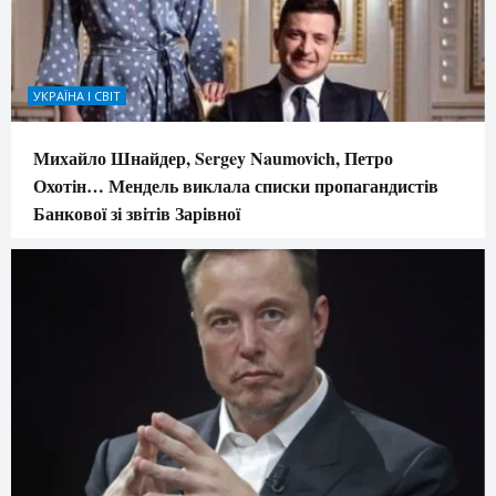
УКРАЇНА І СВІТ
Михайло Шнайдер, Sergey Naumovich, Петро
Охотін… Мендель виклала списки пропагандистів
Банкової зі звітів Зарівної