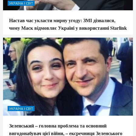
УКРАЇНА І СВІТ
Настав час укласти мирну угоду: ЗМІ дізналися,
чому Маск відмовляє Україні у використанні Starlink
УКРАЇНА І СВІТ
Зеленський – головна проблема та основний
вигодонабувач цієї війни, – ексречниця Зеленського