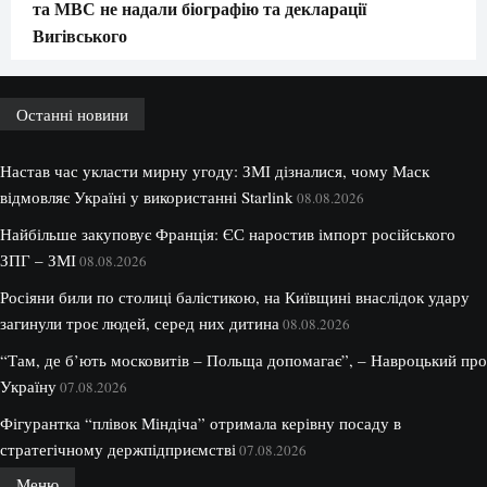
та МВС не надали біографію та декларації
Вигівського
Останні новини
Настав час укласти мирну угоду: ЗМІ дізналися, чому Маск
відмовляє Україні у використанні Starlink
08.08.2026
Найбільше закуповує Франція: ЄС наростив імпорт російського
ЗПГ – ЗМІ
08.08.2026
Росіяни били по столиці балістикою, на Київщині внаслідок удару
загинули троє людей, серед них дитина
08.08.2026
“Там, де б’ють московитів – Польща допомагає”, – Навроцький про
Україну
07.08.2026
Фігурантка “плівок Міндіча” отримала керівну посаду в
стратегічному держпідприємстві
07.08.2026
Меню