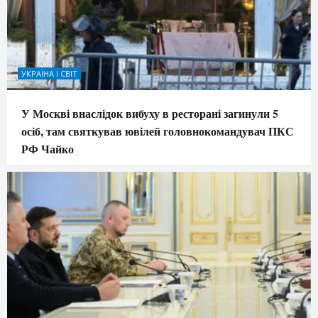
УКРАЇНА І СВІТ
У Москві внаслідок вибуху в ресторані загинули 5
осіб, там святкував ювілей головнокомандувач ПКС
РФ Чайко