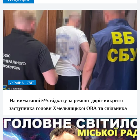
УКРАЇНА І СВІТ
На вимаганні 5% відкату за ремонт доріг викрито
заступника голови Хмельницької ОВА та спільника