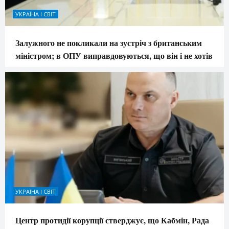
УКРАЇНА І СВІТ
Залужного не покликали на зустріч з британським
міністром; в ОПУ виправдовуються, що він і не хотів
УКРАЇНА І СВІТ
Центр протидії корупції стверджує, що Кабмін, Рада