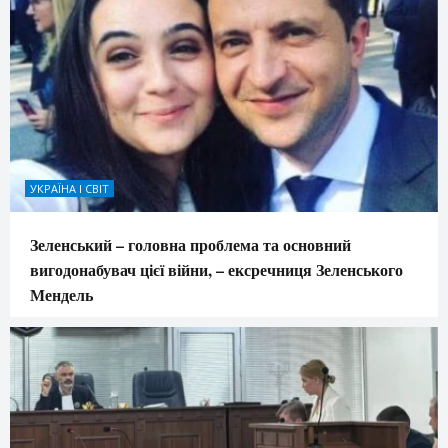
УКРАЇНА І СВІТ
Зеленський – головна проблема та основний
вигодонабувач цієї війни, – ексречниця Зеленського
Мендель