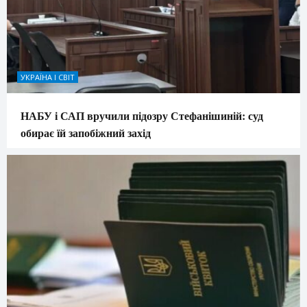
УКРАЇНА І СВІТ
НАБУ і САП вручили підозру Стефанішиній: суд
обирає їй запобіжний захід