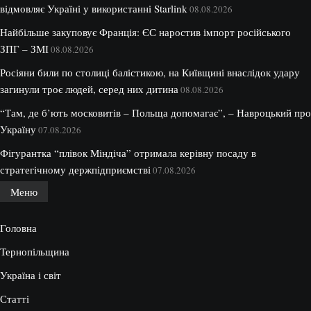
відмовляє Україні у використанні Starlink
08.08.2026
Найбільше закуповує Франція: ЄС наростив імпорт російського
ЗПГ – ЗМІ
08.08.2026
Росіяни били по столиці балістикою, на Київщині внаслідок удару
загинули троє людей, серед них дитина
08.08.2026
“Там, де б’ють московитів – Польща допомагає”, – Навроцький про
Україну
07.08.2026
Фігурантка “плівок Міндіча” отримала керівну посаду в
стратегічному держпідприємстві
07.08.2026
Меню
Головна
Тернопільщина
Україна і світ
Статті