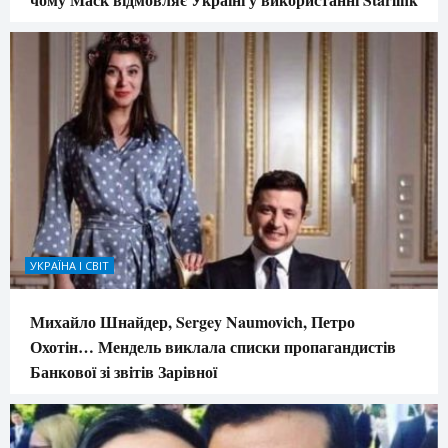
УКРАЇНА І СВІТ
Михайло Шнайдер, Sergey Naumovich, Петро
Охотін… Мендель виклала списки пропагандистів
Банкової зі звітів Зарівної