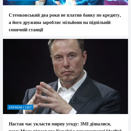
Стемковський два роки не платив банку по кредиту,
а його дружина заробляє мільйони на підпільній
сонячній станції
УКРАЇНА І СВІТ
Настав час укласти мирну угоду: ЗМІ дізналися,
чому Маск відмовляє Україні у використанні Starlink