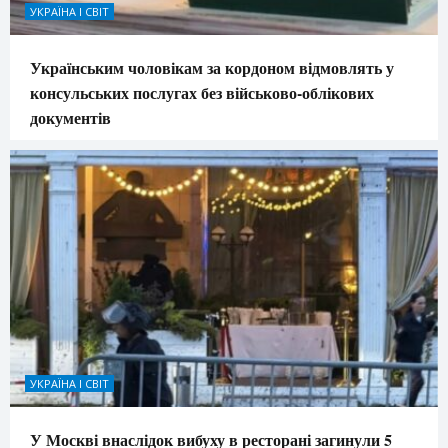
УКРАЇНА І СВІТ
Українським чоловікам за кордоном відмовлять у
консульських послугах без військово-облікових
документів
УКРАЇНА І СВІТ
У Москві внаслідок вибуху в ресторані загинули 5