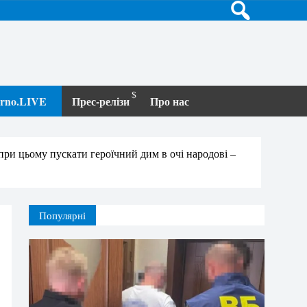
terno.LIVE
Прес-релізи
Про нас
 при цьому пускати героїчний дим в очі народові –
Популярні