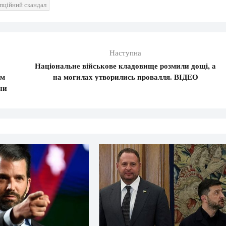
пційний скандал
Наступна
Національне військове кладовище розмили дощі, а
им
на могилах утворились провалля. ВІДЕО
ни