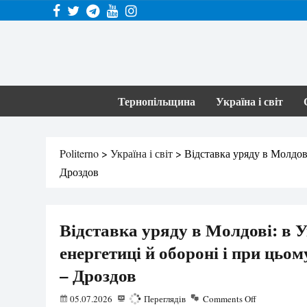
Тернопільщина
Україна і світ
Politerno
>
Україна і світ
>
Відставка уряду в Молдові
Дроздов
Відставка уряду в Молдові: в У
енергетиці й обороні і при цьом
– Дроздов
05.07.2026
327
Переглядів
Comments Off