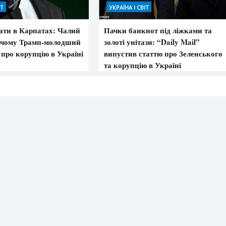
ІТ
УКРАЇНА І СВІТ
вати в Карпатах: Чалий
Пачки банкнот під ліжками та
 чому Трамп-молодший
золоті унітази: “Daily Mail”
 про корупцію в Україні
випустив статтю про Зеленського
та корупцію в Україні