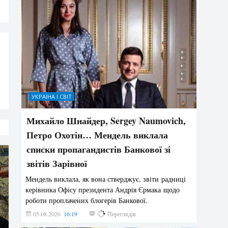
УКРАЇНА І СВІТ
Михайло Шнайдер, Sergey Naumovich,
Петро Охотін… Мендель виклала
списки пропагандистів Банкової зі
звітів Зарівної
Мендель виклала, як вона стверджує, звіти радниці
керівника Офісу президента Андрія Єрмака щодо
роботи проплачених блогерів Банкової.
05.08.2026
16:19
249
Переглядів