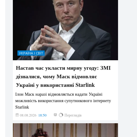
УКРАЇНА І СВІТ
Настав час укласти мирну угоду: ЗМІ
дізналися, чому Маск відмовляє
Україні у використанні Starlink
Ілон Маск наразі відмовляється надати Україні
можливість використання супутникового інтернету
Starlink
08.08.2026
18:50
311
Переглядів