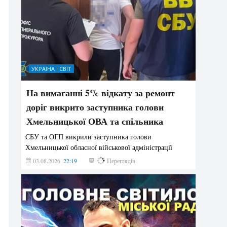
УКРАЇНА І СВІТ
На вимаганні 5% відкату за ремонт
доріг викрито заступника голови
Хмельницької ОВА та спільника
СБУ та ОГП викрили заступника голови
Хмельницької обласної військової адміністрації
03.08.2026
22:19
887
Переглядів