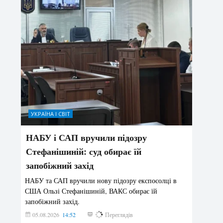
УКРАЇНА І СВІТ
НАБУ і САП вручили підозру
Стефанішиній: суд обирає їй
запобіжний захід
НАБУ та САП вручили нову підозру експосолці в
США Ользі Стефанішиній, ВАКС обирає їй
запобіжний захід.
05.08.2026
14:52
173
Переглядів