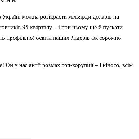
 Україні можна розікрасти мільярди доларів на
новників 95 кварталу – і при цьому ще й пускати
сть профільної освіти наших Лідерів аж соромно
Он у нас який розмах топ-корупції – і нічого, всім