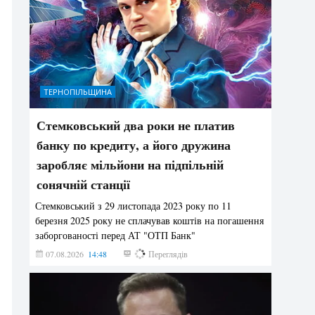
ТЕРНОПІЛЬЩИНА
Стемковський два роки не платив
банку по кредиту, а його дружина
заробляє мільйони на підпільній
сонячній станції
Стемковський з 29 листопада 2023 року по 11
березня 2025 року не сплачував коштів на погашення
заборгованості перед АТ "ОТП Банк"
07.08.2026
14:48
425
Переглядів