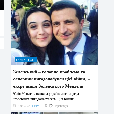
УКРАЇНА І СВІТ
Зеленський – головна проблема та
основний вигодонабувач цієї війни, –
ексречниця Зеленського Мендель
Юлія Мендель назвала українського лідера
"головним вигодонабувачем цієї війни".
04.08.2026
14:49
180
Переглядів