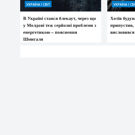
УКРАЇНА І СВІТ
УКРАЇНА І СВ
В Україні стався блекаут, через що
Хотів буду
у Молдові теж серйозні проблеми з
припустив,
енергетикою – пояснення
висловився
Шмигаля