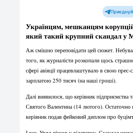
Приєднуйт
Українцям, мешканцям корупційно
який такий крупний скандал у М
Аж смішно переповідати цей сюжет. Небува
того, як журналісти розкопали щось страшн
сфері авіяції працевлаштувало в свою прес
зарплатою 250 тисяч (на наші гроші).
Далі виявилося, що керівник підприємства 
Святого Валентина (14 лютого). Остаточно в
керівник подав фейковий диплом про буцімто 
І все. Уряд пішов у відставку. Скандал несус