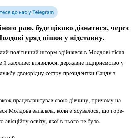
еся до нас у Telegram
го раю, буде цікаво дізнатися, через
олдові уряд пішов у відставку.
лий політичний шторм здійнявся в Молдові після
е й жахливе: виявилося, державне підприємство у
-службу двоюрідну сестру президентки Санду з
також працевлаштував свою дівчину, причому на
ся Молдова запалала, коли з’ясувалося, що горе-
авіяційну освіту, якої в нього не було.
вітній.