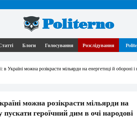
Politerno
Статті
Блоги
Голосування
Розслідування
Poli
: в Україні можна розікрасти мільярди на енергетиці й обороні і
країні можна розікрасти мільярди на
у пускати героїчний дим в очі народові