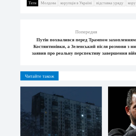
Теги
Молдова
корупція в Україні
відставка уряду
кору
Попередня
Путін похвалився перед Трампом захопленням
Костянтинівки, а Зеленський після розмови з н
заявив про реальну перспективу завершення вій
Читайте також