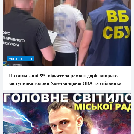
УКРАЇНА І СВІТ
На вимаганні 5% відкату за ремонт доріг викрито
заступника голови Хмельницької ОВА та спільника