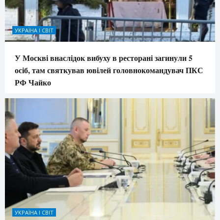
УКРАЇНА І СВІТ
У Москві внаслідок вибуху в ресторані загинули 5
осіб, там святкував ювілей головнокомандувач ПКС
РФ Чайко
УКРАЇНА І СВІТ