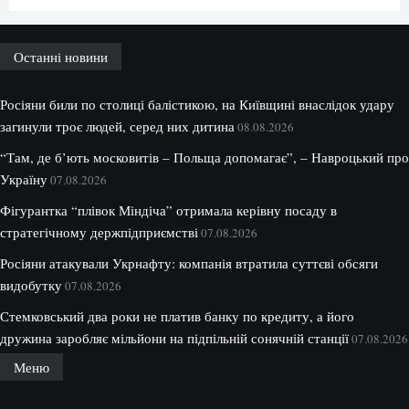
Останні новини
Росіяни били по столиці балістикою, на Київщині внаслідок удару
загинули троє людей, серед них дитина
08.08.2026
“Там, де б’ють московитів – Польща допомагає”, – Навроцький про
Україну
07.08.2026
Фігурантка “плівок Міндіча” отримала керівну посаду в
стратегічному держпідприємстві
07.08.2026
Росіяни атакували Укрнафту: компанія втратила суттєві обсяги
видобутку
07.08.2026
Стемковський два роки не платив банку по кредиту, а його
дружина заробляє мільйони на підпільній сонячній станції
07.08.2026
Меню