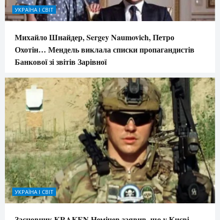
УКРАЇНА І СВІТ
Михайло Шнайдер, Sergey Naumovich, Петро
Охотін… Мендель виклала списки пропагандистів
Банкової зі звітів Зарівної
УКРАЇНА І СВІТ
Засновник KRAKEN Немічев заявив, що у Києві