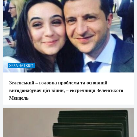
УКРАЇНА І СВІТ
Зеленський – головна проблема та основний
вигодонабувач цієї війни, – ексречниця Зеленського
Мендель