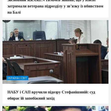
затримали ветерана підрозділу у зв’язку із вбивством
на Балі
УКРАЇНА І СВІТ
НАБУ і САП вручили підозру Стефанішиній: суд
обирає їй запобіжний захід