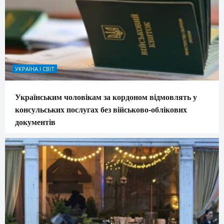
УКРАЇНА І СВІТ
Українським чоловікам за кордоном відмовлять у
консульських послугах без військово-облікових
документів