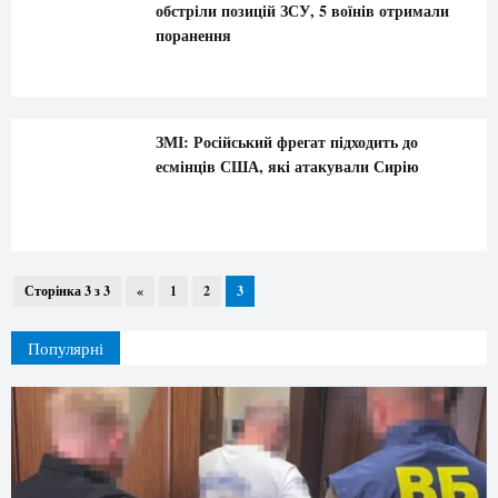
обстріли позицій ЗСУ, 5 воїнів отримали
поранення
ЗМІ: Російський фрегат підходить до
есмінців США, які атакували Сирію
Сторінка 3 з 3
«
1
2
3
Популярні