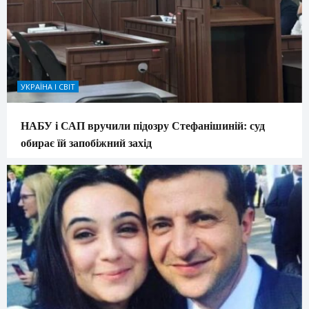
УКРАЇНА І СВІТ
НАБУ і САП вручили підозру Стефанішиній: суд
обирає їй запобіжний захід