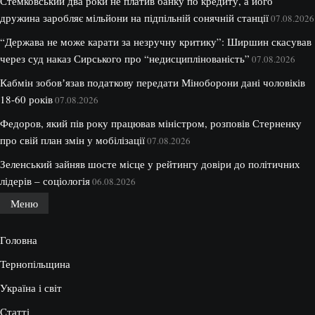
Стемковський два роки не платив банку по кредиту, а його
дружина заробляє мільйони на підпільній сонячній станції
07.08.2026
“Держава не може карати за незручну критику”: Ширшин скасував
через суд наказ Сирського про “недисциплінованість”
07.08.2026
Кабмін зобовʼязав податкову передати Міноборони дані чоловіків
18-60 років
07.08.2026
Федоров, який пів року працював міністром, розповів Стерненку
про свій план змін у мобілізації
07.08.2026
Зеленський зайняв шосте місце у рейтингу довіри до політичних
лідерів – соціологія
06.08.2026
Меню
Головна
Тернопільщина
Україна і світ
Статті