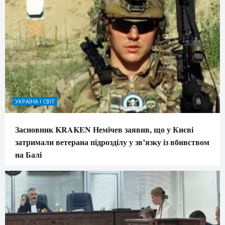
УКРАЇНА І СВІТ
Засновник KRAKEN Немічев заявив, що у Києві
затримали ветерана підрозділу у зв’язку із вбивством
на Балі