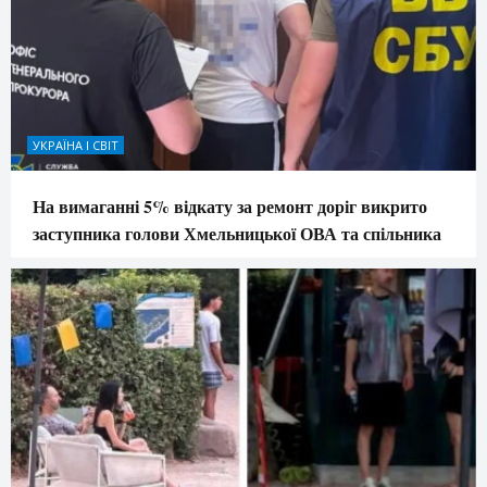
УКРАЇНА І СВІТ
На вимаганні 5% відкату за ремонт доріг викрито
заступника голови Хмельницької ОВА та спільника