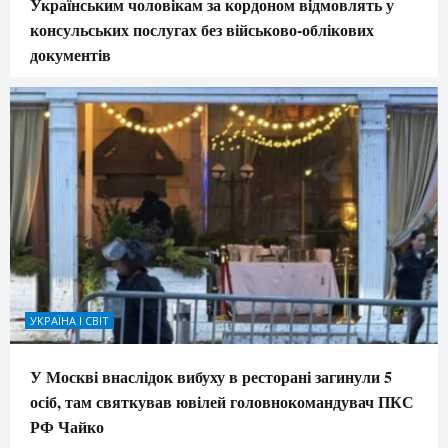
Українським чоловікам за кордоном відмовлять у
консульських послугах без військово-облікових
документів
УКРАЇНА І СВІТ
У Москві внаслідок вибуху в ресторані загинули 5
осіб, там святкував ювілей головнокомандувач ПКС
РФ Чайко