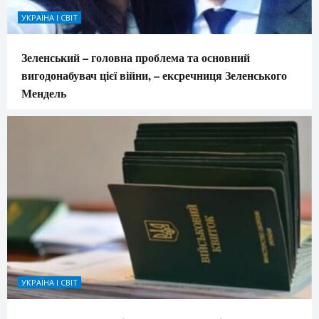
УКРАЇНА І СВІТ
Зеленський – головна проблема та основний
вигодонабувач цієї війни, – ексречниця Зеленського
Мендель
УКРАЇНА І СВІТ