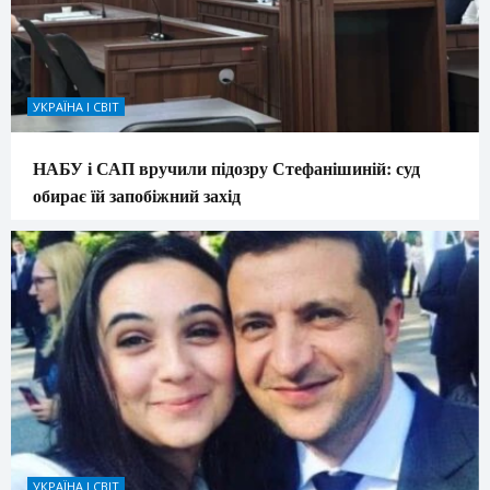
УКРАЇНА І СВІТ
НАБУ і САП вручили підозру Стефанішиній: суд
обирає їй запобіжний захід
УКРАЇНА І СВІТ