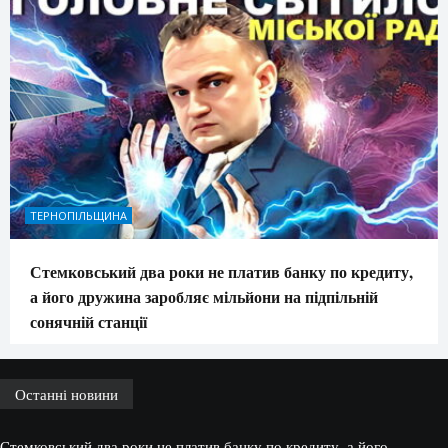
ТЕРНОПІЛЬЩИНА
Стемковський два роки не платив банку по кредиту,
а його дружина заробляє мільйони на підпільній
сонячній станції
Останні новини
Стемковський два роки не платив банку по кредиту, а його