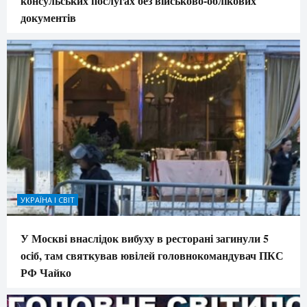
консульських послугах без військово-облікових
документів
УКРАЇНА І СВІТ
У Москві внаслідок вибуху в ресторані загинули 5
осіб, там святкував ювілей головнокомандувач ПКС
РФ Чайко