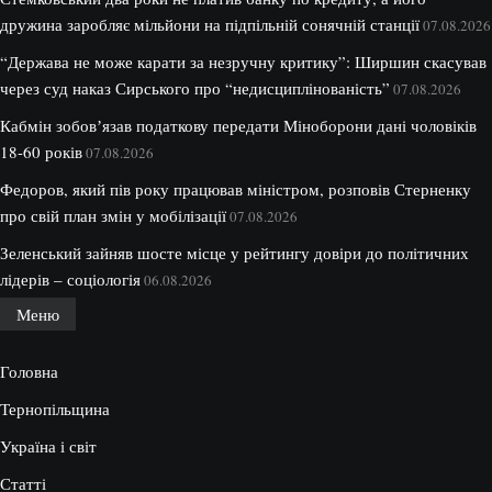
дружина заробляє мільйони на підпільній сонячній станції
07.08.2026
“Держава не може карати за незручну критику”: Ширшин скасував
через суд наказ Сирського про “недисциплінованість”
07.08.2026
Кабмін зобовʼязав податкову передати Міноборони дані чоловіків
18-60 років
07.08.2026
Федоров, який пів року працював міністром, розповів Стерненку
про свій план змін у мобілізації
07.08.2026
Зеленський зайняв шосте місце у рейтингу довіри до політичних
лідерів – соціологія
06.08.2026
Меню
Головна
Тернопільщина
Україна і світ
Статті