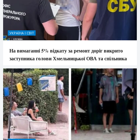
УКРАЇНА І СВІТ
На вимаганні 5% відкату за ремонт доріг викрито
заступника голови Хмельницької ОВА та спільника