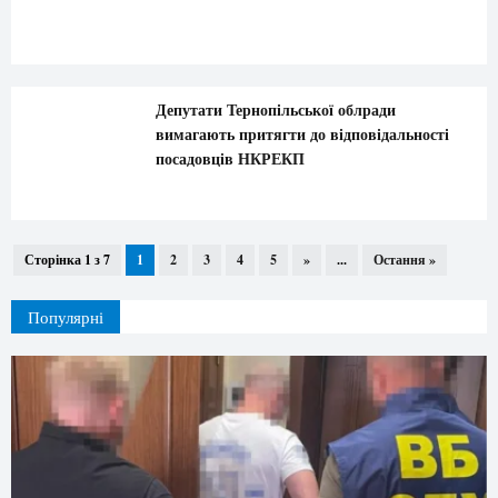
Депутати Тернопільської облради
вимагають притягти до відповідальності
посадовців НКРЕКП
Сторінка 1 з 7
1
2
3
4
5
»
...
Остання »
Популярні