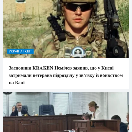
УКРАЇНА І СВІТ
Засновник KRAKEN Немічев заявив, що у Києві
затримали ветерана підрозділу у зв’язку із вбивством
на Балі