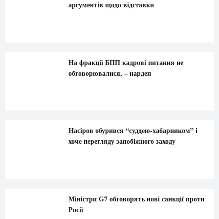
аргументів щодо відставки
На фракції БПП кадрові питання не
обговорювалися, – нардеп
Насіров обурився “суддею-хабарником” і
хоче перегляду запобіжного заходу
Міністри G7 обговорять нові санкції проти
Росії