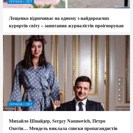
УКРАЇНА І СВІТ
Лещенко відпочиває на одному з найдорожчих
курортів світу – запитання журналістів проігнорував
УКРАЇНА І СВІТ
Михайло Шнайдер, Sergey Naumovich, Петро
Охотін… Мендель виклала списки пропагандистів