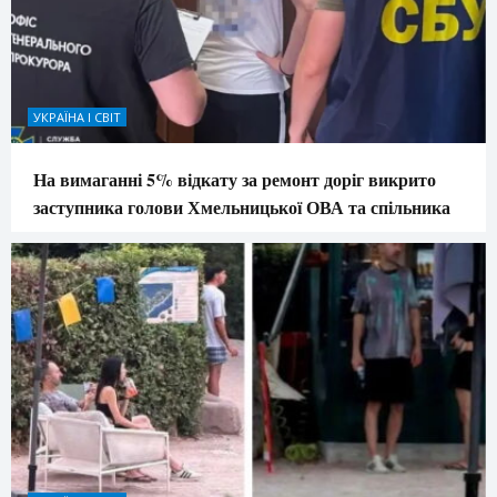
УКРАЇНА І СВІТ
На вимаганні 5% відкату за ремонт доріг викрито
заступника голови Хмельницької ОВА та спільника