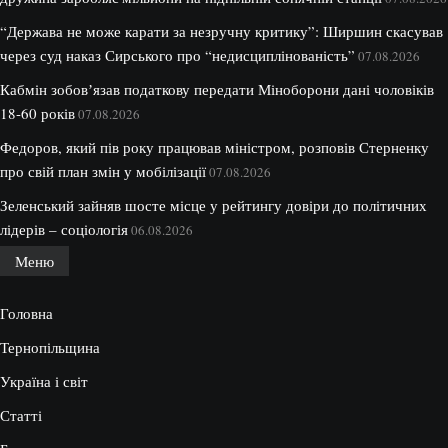
“Держава не може карати за незручну критику”: Ширшин скасував
через суд наказ Сирського про “недисциплінованість”
07.08.2026
Кабмін зобовʼязав податкову передати Міноборони дані чоловіків
18-60 років
07.08.2026
Федоров, який пів року працював міністром, розповів Стерненку
про свій план змін у мобілізації
07.08.2026
Зеленський зайняв шосте місце у рейтингу довіри до політичних
лідерів – соціологія
06.08.2026
Меню
Головна
Тернопільщина
Україна і світ
Статті