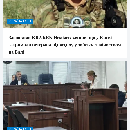
УКРАЇНА І СВІТ
Засновник KRAKEN Немічев заявив, що у Києві
затримали ветерана підрозділу у зв’язку із вбивством
на Балі
УКРАЇНА І СВІТ