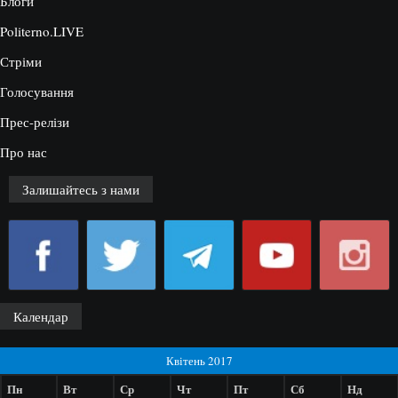
Блоги
Politerno.LIVE
Стріми
Голосування
Прес-релізи
Про нас
Залишайтесь з нами
Календар
Квітень 2017
Пн
Вт
Ср
Чт
Пт
Сб
Нд