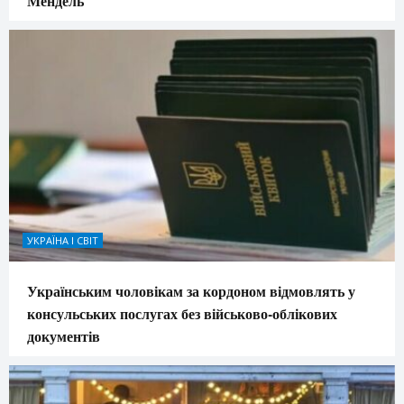
Мендель
УКРАЇНА І СВІТ
Українським чоловікам за кордоном відмовлять у
консульських послугах без військово-облікових
документів