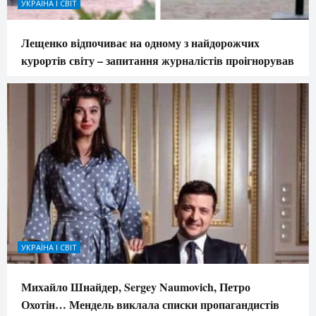
УКРАЇНА І СВІТ
Лещенко відпочиває на одному з найдорожчих
курортів світу – запитання журналістів проігнорував
УКРАЇНА І СВІТ
Михайло Шнайдер, Sergey Naumovich, Петро
Охотін… Мендель виклала списки пропагандистів