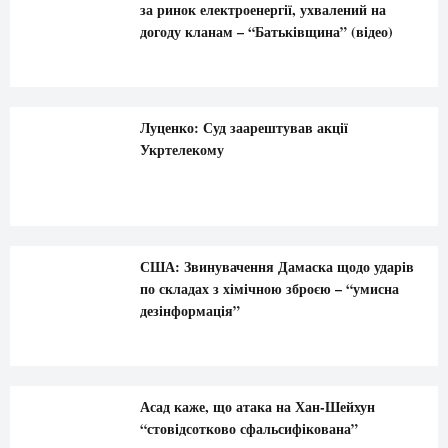
за ринок електроенергії, ухвалений на
догоду кланам – “Батьківщина” (відео)
Луценко: Суд заарештував акції
Укртелекому
США: Звинувачення Дамаска щодо ударів
по складах з хімічною зброєю – “умисна
дезінформація”
Асад каже, що атака на Хан-Шейхун
“стовідсотково сфальсифікована”