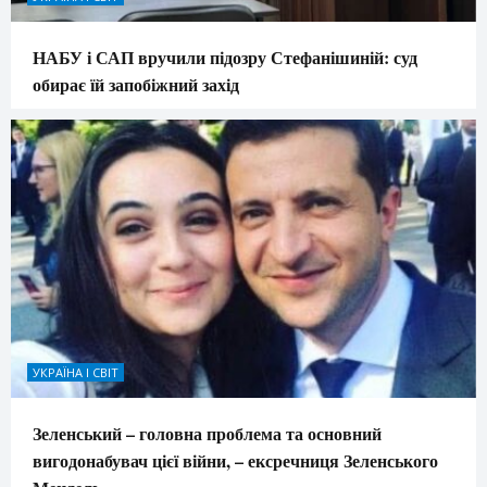
НАБУ і САП вручили підозру Стефанішиній: суд
обирає їй запобіжний захід
УКРАЇНА І СВІТ
Зеленський – головна проблема та основний
вигодонабувач цієї війни, – ексречниця Зеленського