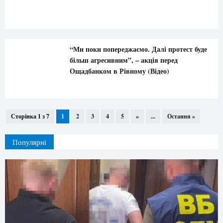
“Ми поки попереджаємо. Далі протест буде
більш агресивним”, – акція перед
Ощадбанком в Рівному (Відео)
Сторінка 1 з 7
1
2
3
4
5
»
...
Остання »
Популярні