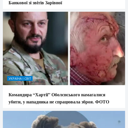
Банкової зі звітів Зарівної
УКРАЇНА І СВІТ
Командира “Хартії” Оболєнського намагалися
убити, у нападника не спрацювала зброя. ФОТО