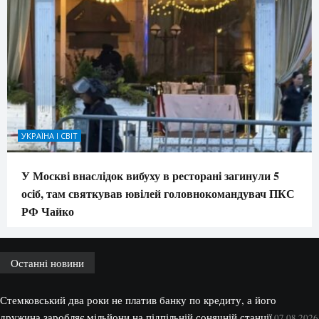
УКРАЇНА І СВІТ
У Москві внаслідок вибуху в ресторані загинули 5
осіб, там святкував ювілей головнокомандувач ПКС
РФ Чайко
Останні новини
Стемковський два роки не платив банку по кредиту, а його
дружина заробляє мільйони на підпільній сонячній станції
07.08.2026