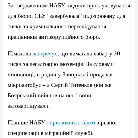
За твердженням НАБУ, ведучи прослуховування
для бюро, СБУ “завербувала” підозрювану для
тиску та кримінального переслідування
працівників антикорупційного бюро.
Пімахова
заперечує
, що вимагала хабар у 30
тисяч за легалізацію іноземців. За словами
чиновниці, її родич у Запоріжжі продавав
мікроавтобус – а Сергій Титенков (він же
Боярський) вийшов на неї, і вони
затоваришували.
Пізніше НАБУ
оприлюднило відео
зірваної
спецоперації в міграційній службі.