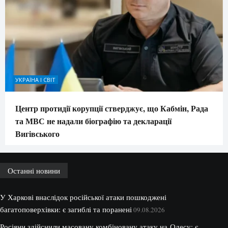
УКРАЇНА І СВІТ
Центр протидії корупції стверджує, що Кабмін, Рада
та МВС не надали біографію та декларації
Вигівського
Останні новини
У Харкові внаслідок російської атаки пошкоджені
багатоповерхівки: є загиблі та поранені
09.08.2026
Росіяни здійснили масовану комбіновану атаку на Одесу: є