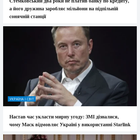
Стемковський два роки не платив банку по кредиту,
а його дружина заробляє мільйони на підпільній
сонячній станції
УКРАЇНА І СВІТ
Настав час укласти мирну угоду: ЗМІ дізналися,
чому Маск відмовляє Україні у використанні Starlink