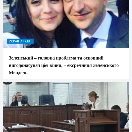
УКРАЇНА І СВІТ
Зеленський – головна проблема та основний
вигодонабувач цієї війни, – ексречниця Зеленського
Мендель