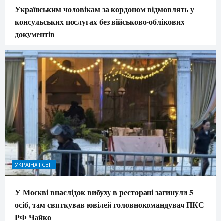
Українським чоловікам за кордоном відмовлять у
консульських послугах без військово-облікових
документів
УКРАЇНА І СВІТ
У Москві внаслідок вибуху в ресторані загинули 5
осіб, там святкував ювілей головнокомандувач ПКС
РФ Чайко