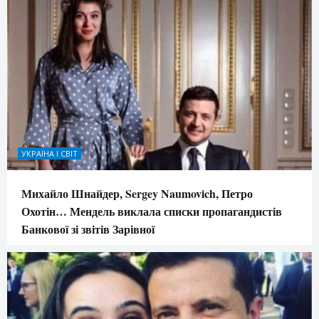
УКРАЇНА І СВІТ
Михайло Шнайдер, Sergey Naumovich, Петро
Охотін… Мендель виклала списки пропагандистів
Банкової зі звітів Зарівної