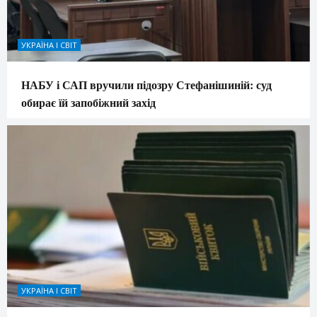
УКРАЇНА І СВІТ
НАБУ і САП вручили підозру Стефанішиній: суд
обирає їй запобіжний захід
УКРАЇНА І СВІТ