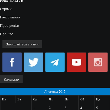
Politerno.LIVE
Стріми
Голосування
Прес-релізи
Про нас
Залишайтесь з нами
Календар
Листопад 2017
Пн
Вт
Ср
Чт
Пт
Сб
Нд
1
2
3
4
5