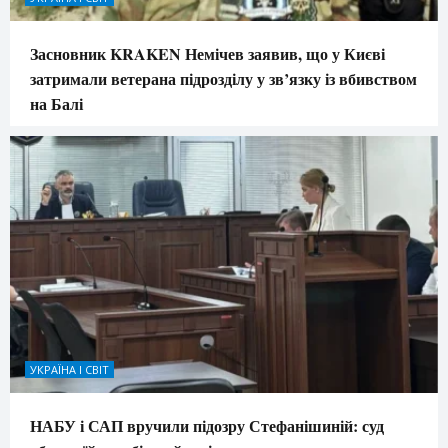
Засновник KRAKEN Немічев заявив, що у Києві
затримали ветерана підрозділу у зв’язку із вбивством
на Балі
УКРАЇНА І СВІТ
НАБУ і САП вручили підозру Стефанішиній: суд