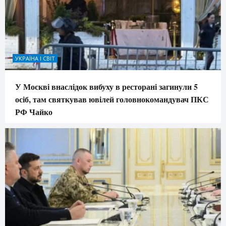
УКРАЇНА І СВІТ
У Москві внаслідок вибуху в ресторані загинули 5
осіб, там святкував ювілей головнокомандувач ПКС
РФ Чайко