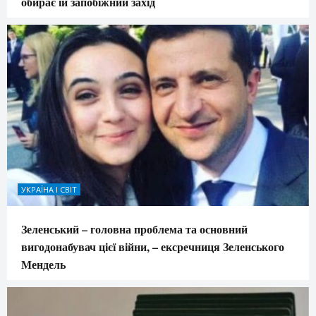
обирає їй запобіжний захід
УКРАЇНА І СВІТ
Зеленський – головна проблема та основний
вигодонабувач цієї війни, – ексречниця Зеленського
Мендель