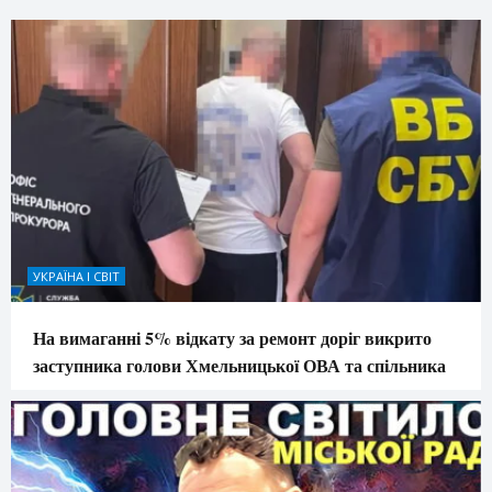
УКРАЇНА І СВІТ
На вимаганні 5% відкату за ремонт доріг викрито
заступника голови Хмельницької ОВА та спільника