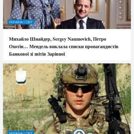
УКРАЇНА І СВІТ
Михайло Шнайдер, Sergey Naumovich, Петро
Охотін… Мендель виклала списки пропагандистів
Банкової зі звітів Зарівної
УКРАЇНА І СВІТ