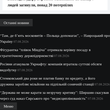
людей загинули, понад 20 потерпілих
Останні новини
“Там, де б’ють московитів – Польща допомагає”, – Навроцький про
Україну
07.08.2026
Фігурантка “плівок Міндіча” отримала керівну посаду в
стратегічному держпідприємстві
07.08.2026
Росіяни атакували Укрнафту: компанія втратила суттєві обсяги
видобутку
07.08.2026
Стемковський два роки не платив банку по кредиту, а його
дружина заробляє мільйони на підпільній сонячній станції
07.08.2026
“Держава не може карати за незручну критику”: Ширшин скасував
через суд наказ Сирського про “недисциплінованість”
07.08.2026
Меню