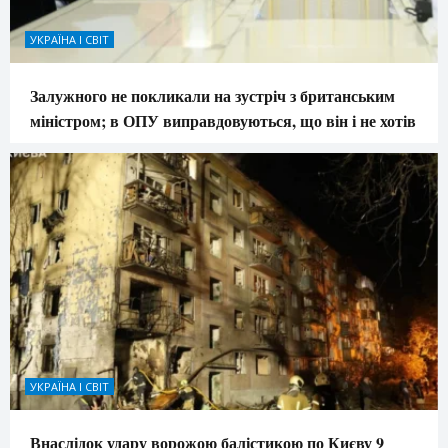
УКРАЇНА І СВІТ
Залужного не покликали на зустріч з британським
міністром; в ОПУ виправдовуються, що він і не хотів
УКРАЇНА І СВІТ
Внаслідок удару ворожою балістикою по Києву 9